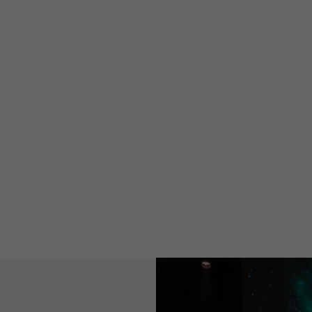
Almedalen
Publicistpodden