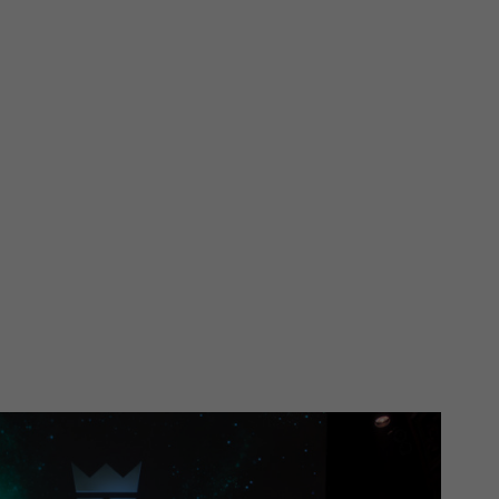
framtid
Nyheter