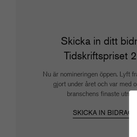
Skicka in ditt bidr
Tidskriftspriset 
Nu är nomineringen öppen. Lyft fr
gjort under året och var med 
branschens finaste utmär
SKICKA IN BIDRAG