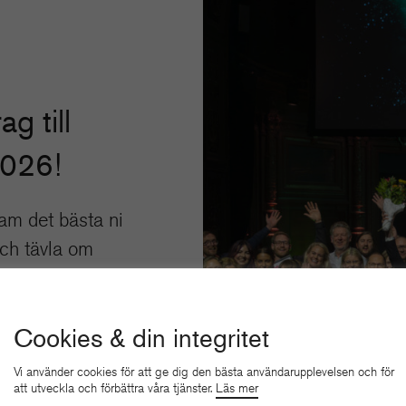
ag till
2026!
am det bästa ni
och tävla om
kelser.
 HÄR
Cookies & din integritet
Vi använder cookies för att ge dig den bästa användarupplevelsen och för
att utveckla och förbättra våra tjänster.
Läs mer