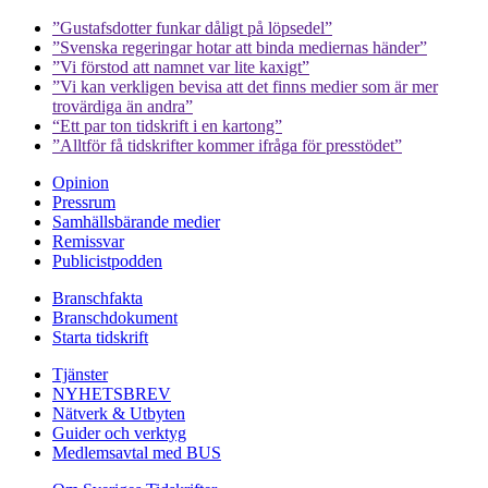
”Gustafsdotter funkar dåligt på löpsedel”
”Svenska regeringar hotar att binda mediernas händer”
”Vi förstod att namnet var lite kaxigt”
”Vi kan verkligen bevisa att det finns medier som är mer
trovärdiga än andra”
“Ett par ton tidskrift i en kartong”
”Alltför få tidskrifter kommer ifråga för presstödet”
Opinion
Pressrum
Samhällsbärande medier
Remissvar
Publicistpodden
Branschfakta
Branschdokument
Starta tidskrift
Tjänster
NYHETSBREV
Nätverk & Utbyten
Guider och verktyg
Medlemsavtal med BUS