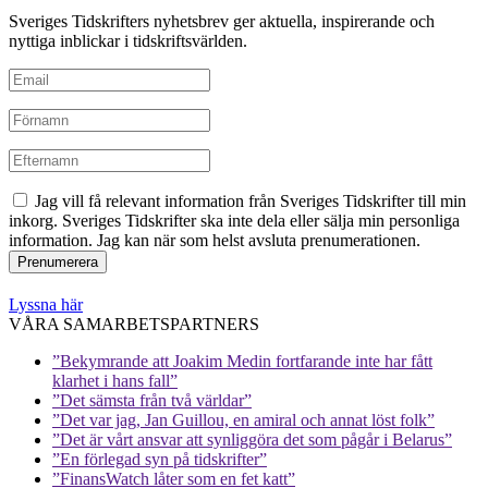
Sveriges Tidskrifters nyhetsbrev ger aktuella, inspirerande och
nyttiga inblickar i tidskriftsvärlden.
Jag vill få relevant information från Sveriges Tidskrifter till min
inkorg. Sveriges Tidskrifter ska inte dela eller sälja min personliga
information. Jag kan när som helst avsluta prenumerationen.
Lyssna här
VÅRA SAMARBETSPARTNERS
”Bekymrande att Joakim Medin fortfarande inte har fått
klarhet i hans fall”
”Det sämsta från två världar”
”Det var jag, Jan Guillou, en amiral och annat löst folk”
”Det är vårt ansvar att synliggöra det som pågår i Belarus”
”En förlegad syn på tidskrifter”
”FinansWatch låter som en fet katt”