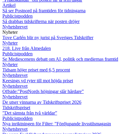
Artikel
Så ser Postnord på framtiden för tidningarna
Publicistpodden
Så drabbas tidskrifterna när posten dröjer
Nyhetsbrevet
Nyheter
Tove Carlén blir ny jurist på Sveriges Tidskrifter
Nyheter
218. Live från Almedalen
Publicistpodden
Se Mediescenens debatt om AI, politik och mediernas framtid
Nyheter
Tidsam höjer priset med 6,5 procent
Nyhetsbrevet
Keesings vd ryter till mot höjda priset
Nyhetsbrevet
Offside:”PostNords höjningar slår hårdare”
Nyhetsbrevet
De utser vinnarna av Tidskriftspriset 2026
Tidskriftspriset
”Det sämsta från två världar”
Publicistpodden
Nya inriktningen för Filter: ”Fördjupande livsstilsmagasin
Nyhetsbrevet