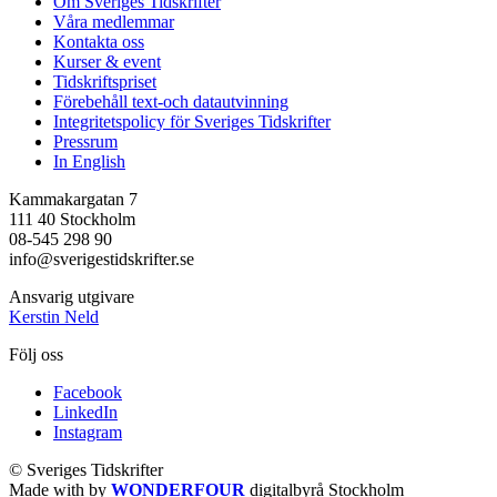
Om Sveriges Tidskrifter
Våra medlemmar
Kontakta oss
Kurser & event
Tidskriftspriset
Förebehåll text-och datautvinning
Integritetspolicy för Sveriges Tidskrifter
Pressrum
In English
Kammakargatan 7
111 40 Stockholm
08-545 298 90
info@sverigestidskrifter.se
Ansvarig utgivare
Kerstin Neld
Följ oss
Facebook
LinkedIn
Instagram
© Sveriges Tidskrifter
Made with
by
WONDERFOUR
digitalbyrå Stockholm