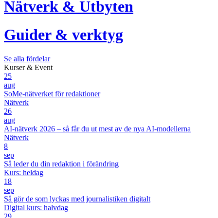
Nätverk & Utbyten
Guider & verktyg
Se alla fördelar
Kurser & Event
25
aug
SoMe-nätverket för redaktioner
Nätverk
26
aug
AI-nätverk 2026 – så får du ut mest av de nya AI-modellerna
Nätverk
8
sep
Så leder du din redaktion i förändring
Kurs: heldag
18
sep
Så gör de som lyckas med journalistiken digitalt
Digital kurs: halvdag
29