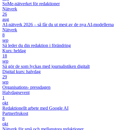
SoMe-nätverket för redaktioner
Nätverk
26
aug
AI-nätverk 2026 – så får du ut mest av de nya AI-modellerna
Nätverk
8
sep
Så leder du din redaktion i förändring
Kurs: heldag
18
sep
Så gör de som lyckas med journalistiken digitalt
Digital kurs: halvdag
29
sep
Organisations- pressdagen
Halvdagsevent
1
okt
Redaktionellt arbete med Google AI
Partnerfrukost
8
okt
Nätverk för små och mellanstora redaktioner