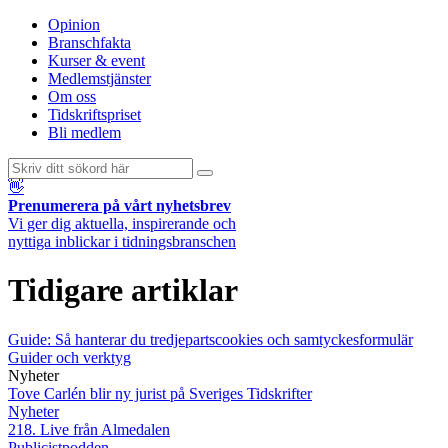
Opinion
Branschfakta
Kurser & event
Medlemstjänster
Om oss
Tidskriftspriset
Bli medlem
👋
Prenumerera på vårt nyhetsbrev
Vi ger dig aktuella, inspirerande och
nyttiga inblickar i tidningsbranschen
Tidigare artiklar
Guide: Så hanterar du tredjepartscookies och samtyckesformulär
Guider och verktyg
Nyheter
Tove Carlén blir ny jurist på Sveriges Tidskrifter
Nyheter
218. Live från Almedalen
Publicistpodden