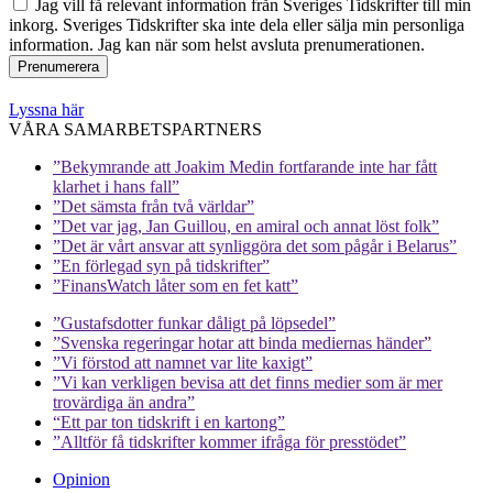
Jag vill få relevant information från Sveriges Tidskrifter till min
inkorg. Sveriges Tidskrifter ska inte dela eller sälja min personliga
information. Jag kan när som helst avsluta prenumerationen.
Lyssna här
VÅRA SAMARBETSPARTNERS
”Bekymrande att Joakim Medin fortfarande inte har fått
klarhet i hans fall”
”Det sämsta från två världar”
”Det var jag, Jan Guillou, en amiral och annat löst folk”
”Det är vårt ansvar att synliggöra det som pågår i Belarus”
”En förlegad syn på tidskrifter”
”FinansWatch låter som en fet katt”
”Gustafsdotter funkar dåligt på löpsedel”
”Svenska regeringar hotar att binda mediernas händer”
”Vi förstod att namnet var lite kaxigt”
”Vi kan verkligen bevisa att det finns medier som är mer
trovärdiga än andra”
“Ett par ton tidskrift i en kartong”
”Alltför få tidskrifter kommer ifråga för presstödet”
Opinion