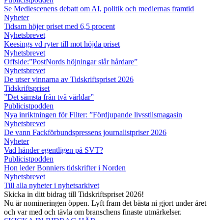
Se Mediescenens debatt om AI, politik och mediernas framtid
Nyheter
Tidsam höjer priset med 6,5 procent
Nyhetsbrevet
Keesings vd ryter till mot höjda priset
Nyhetsbrevet
Offside:”PostNords höjningar slår hårdare”
Nyhetsbrevet
De utser vinnarna av Tidskriftspriset 2026
Tidskriftspriset
”Det sämsta från två världar”
Publicistpodden
Nya inriktningen för Filter: ”Fördjupande livsstilsmagasin
Nyhetsbrevet
De vann Fackförbundspressens journalistpriser 2026
Nyheter
Vad händer egentligen på SVT?
Publicistpodden
Hon leder Bonniers tidskrifter i Norden
Nyhetsbrevet
Till alla nyheter i nyhetsarkivet
Skicka in ditt bidrag till Tidskriftspriset 2026!
Nu är nomineringen öppen. Lyft fram det bästa ni gjort under året
och var med och tävla om branschens finaste utmärkelser.