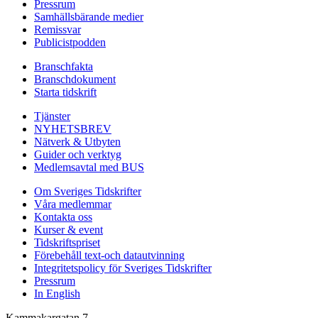
Pressrum
Samhällsbärande medier
Remissvar
Publicistpodden
Branschfakta
Branschdokument
Starta tidskrift
Tjänster
NYHETSBREV
Nätverk & Utbyten
Guider och verktyg
Medlemsavtal med BUS
Om Sveriges Tidskrifter
Våra medlemmar
Kontakta oss
Kurser & event
Tidskriftspriset
Förebehåll text-och datautvinning
Integritetspolicy för Sveriges Tidskrifter
Pressrum
In English
Kammakargatan 7