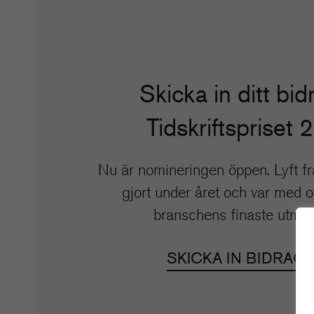
Skicka in ditt bidr
Tidskriftspriset 
Nu är nomineringen öppen. Lyft fr
gjort under året och var med 
branschens finaste utmär
SKICKA IN BIDRAG