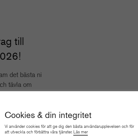
ag till
2026!
am det bästa ni
och tävla om
kelser.
 HÄR
Cookies & din integritet
Vi använder cookies för att ge dig den bästa användarupplevelsen och för
att utveckla och förbättra våra tjänster.
Läs mer