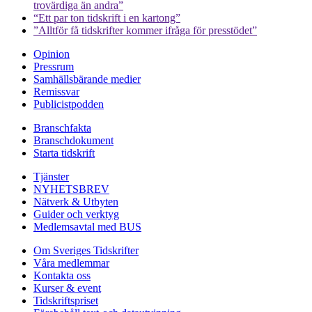
trovärdiga än andra”
“Ett par ton tidskrift i en kartong”
”Alltför få tidskrifter kommer ifråga för presstödet”
Opinion
Pressrum
Samhällsbärande medier
Remissvar
Publicistpodden
Branschfakta
Branschdokument
Starta tidskrift
Tjänster
NYHETSBREV
Nätverk & Utbyten
Guider och verktyg
Medlemsavtal med BUS
Om Sveriges Tidskrifter
Våra medlemmar
Kontakta oss
Kurser & event
Tidskriftspriset