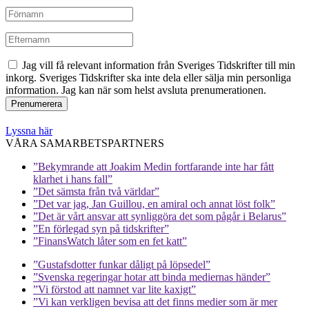
Jag vill få relevant information från Sveriges Tidskrifter till min
inkorg. Sveriges Tidskrifter ska inte dela eller sälja min personliga
information. Jag kan när som helst avsluta prenumerationen.
Lyssna här
VÅRA SAMARBETSPARTNERS
”Bekymrande att Joakim Medin fortfarande inte har fått
klarhet i hans fall”
”Det sämsta från två världar”
”Det var jag, Jan Guillou, en amiral och annat löst folk”
”Det är vårt ansvar att synliggöra det som pågår i Belarus”
”En förlegad syn på tidskrifter”
”FinansWatch låter som en fet katt”
”Gustafsdotter funkar dåligt på löpsedel”
”Svenska regeringar hotar att binda mediernas händer”
”Vi förstod att namnet var lite kaxigt”
”Vi kan verkligen bevisa att det finns medier som är mer