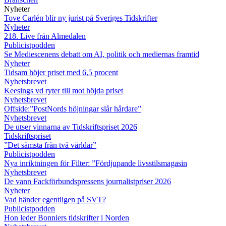
Nyheter
Tove Carlén blir ny jurist på Sveriges Tidskrifter
Nyheter
218. Live från Almedalen
Publicistpodden
Se Mediescenens debatt om AI, politik och mediernas framtid
Nyheter
Tidsam höjer priset med 6,5 procent
Nyhetsbrevet
Keesings vd ryter till mot höjda priset
Nyhetsbrevet
Offside:”PostNords höjningar slår hårdare”
Nyhetsbrevet
De utser vinnarna av Tidskriftspriset 2026
Tidskriftspriset
”Det sämsta från två världar”
Publicistpodden
Nya inriktningen för Filter: ”Fördjupande livsstilsmagasin
Nyhetsbrevet
De vann Fackförbundspressens journalistpriser 2026
Nyheter
Vad händer egentligen på SVT?
Publicistpodden
Hon leder Bonniers tidskrifter i Norden