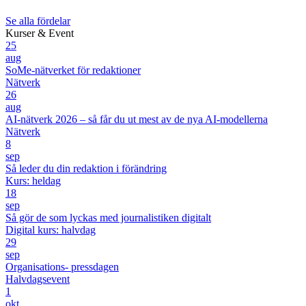
Se alla fördelar
Kurser & Event
25
aug
SoMe-nätverket för redaktioner
Nätverk
26
aug
AI-nätverk 2026 – så får du ut mest av de nya AI-modellerna
Nätverk
8
sep
Så leder du din redaktion i förändring
Kurs: heldag
18
sep
Så gör de som lyckas med journalistiken digitalt
Digital kurs: halvdag
29
sep
Organisations- pressdagen
Halvdagsevent
1
okt