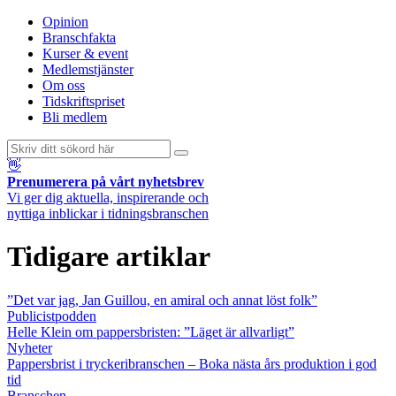
Opinion
Branschfakta
Kurser & event
Medlemstjänster
Om oss
Tidskriftspriset
Bli medlem
👋
Prenumerera på vårt nyhetsbrev
Vi ger dig aktuella, inspirerande och
nyttiga inblickar i tidningsbranschen
Tidigare artiklar
”Det var jag, Jan Guillou, en amiral och annat löst folk”
Publicistpodden
Helle Klein om pappersbristen: ”Läget är allvarligt”
Nyheter
Pappersbrist i tryckeribranschen – Boka nästa års produktion i god
tid
Branschen