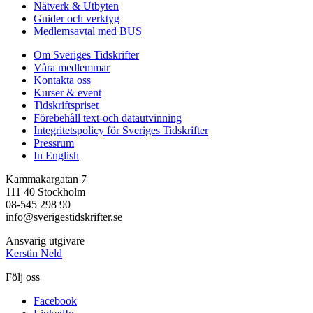
Nätverk & Utbyten
Guider och verktyg
Medlemsavtal med BUS
Om Sveriges Tidskrifter
Våra medlemmar
Kontakta oss
Kurser & event
Tidskriftspriset
Förebehåll text-och datautvinning
Integritetspolicy för Sveriges Tidskrifter
Pressrum
In English
Kammakargatan 7
111 40 Stockholm
08-545 298 90
info@sverigestidskrifter.se
Ansvarig utgivare
Kerstin Neld
Följ oss
Facebook