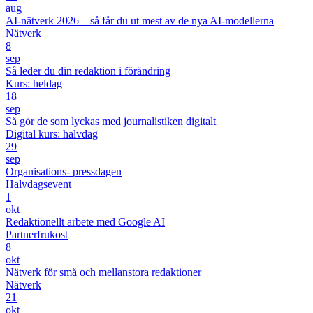
aug
AI-nätverk 2026 – så får du ut mest av de nya AI-modellerna
Nätverk
8
sep
Så leder du din redaktion i förändring
Kurs: heldag
18
sep
Så gör de som lyckas med journalistiken digitalt
Digital kurs: halvdag
29
sep
Organisations- pressdagen
Halvdagsevent
1
okt
Redaktionellt arbete med Google AI
Partnerfrukost
8
okt
Nätverk för små och mellanstora redaktioner
Nätverk
21
okt