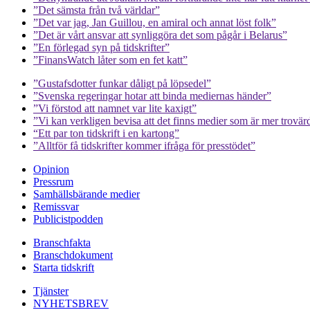
”Det sämsta från två världar”
”Det var jag, Jan Guillou, en amiral och annat löst folk”
”Det är vårt ansvar att synliggöra det som pågår i Belarus”
”En förlegad syn på tidskrifter”
”FinansWatch låter som en fet katt”
”Gustafsdotter funkar dåligt på löpsedel”
”Svenska regeringar hotar att binda mediernas händer”
”Vi förstod att namnet var lite kaxigt”
”Vi kan verkligen bevisa att det finns medier som är mer trovär
“Ett par ton tidskrift i en kartong”
”Alltför få tidskrifter kommer ifråga för presstödet”
Opinion
Pressrum
Samhällsbärande medier
Remissvar
Publicistpodden
Branschfakta
Branschdokument
Starta tidskrift
Tjänster
NYHETSBREV