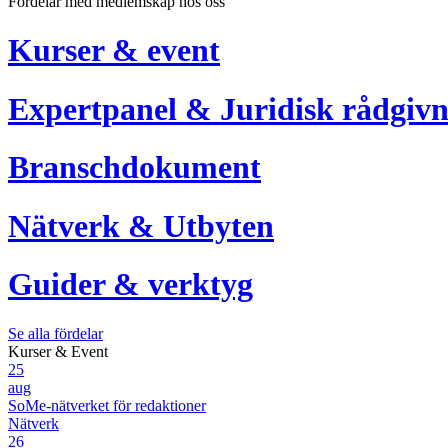
Fördelar med medlemskap hos oss
Kurser & event
Expertpanel & Juridisk rådgivn
Branschdokument
Nätverk & Utbyten
Guider & verktyg
Se alla fördelar
Kurser & Event
25
aug
SoMe-nätverket för redaktioner
Nätverk
26