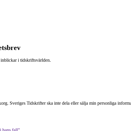
etsbrev
nblickar i tidskriftsvärlden.
inkorg. Sveriges Tidskrifter ska inte dela eller sälja min personliga info
 hans fall”