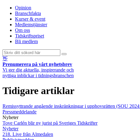
Opinion
Branschfakta
Kurser & event
Medlemstjänster
Om oss
Tidskriftspriset
Bli medlem
👋
Prenumerera på vårt nyhetsbrev
Vi ger dig aktuella, inspirerande och
nyttiga inblickar i tidningsbranschen
Tidigare artiklar
Remissyttrande angående inskränkningar i upphovsrätten (SOU 2024
Pressmeddelande
Nyheter
Tove Carlén blir ny jurist på Sveriges Tidskrifter
Nyheter
218. Live från Almedalen
Publicistpodden