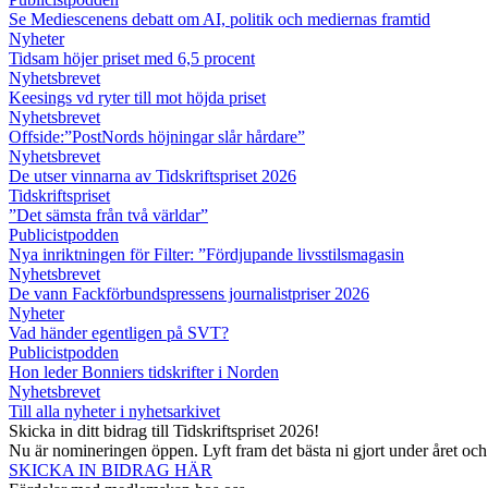
Se Mediescenens debatt om AI, politik och mediernas framtid
Nyheter
Tidsam höjer priset med 6,5 procent
Nyhetsbrevet
Keesings vd ryter till mot höjda priset
Nyhetsbrevet
Offside:”PostNords höjningar slår hårdare”
Nyhetsbrevet
De utser vinnarna av Tidskriftspriset 2026
Tidskriftspriset
”Det sämsta från två världar”
Publicistpodden
Nya inriktningen för Filter: ”Fördjupande livsstilsmagasin
Nyhetsbrevet
De vann Fackförbundspressens journalistpriser 2026
Nyheter
Vad händer egentligen på SVT?
Publicistpodden
Hon leder Bonniers tidskrifter i Norden
Nyhetsbrevet
Till alla nyheter i nyhetsarkivet
Skicka in ditt bidrag till Tidskriftspriset 2026!
Nu är nomineringen öppen. Lyft fram det bästa ni gjort under året oc
SKICKA IN BIDRAG HÄR