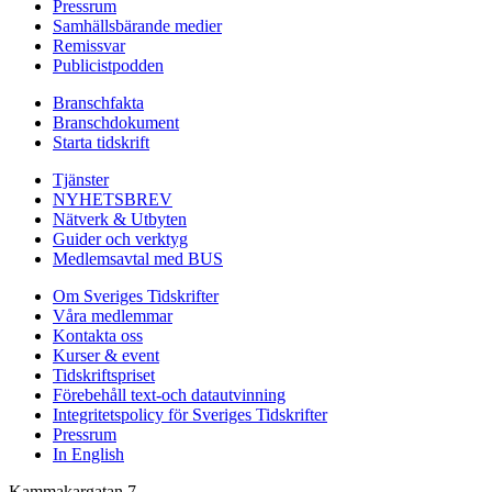
Pressrum
Samhällsbärande medier
Remissvar
Publicistpodden
Branschfakta
Branschdokument
Starta tidskrift
Tjänster
NYHETSBREV
Nätverk & Utbyten
Guider och verktyg
Medlemsavtal med BUS
Om Sveriges Tidskrifter
Våra medlemmar
Kontakta oss
Kurser & event
Tidskriftspriset
Förebehåll text-och datautvinning
Integritetspolicy för Sveriges Tidskrifter
Pressrum
In English
Kammakargatan 7