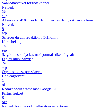
SoMe-nätverket för redaktioner
Nätverk
26
aug
AI-nätverk 2026 – så får du ut mest av de nya AI-modellerna
Nätverk
8
sep
Så leder du din redaktion i förändring
Kurs: heldag
18
sep
Så gör de som lyckas med journalistiken digitalt
Digital kurs: halvdag
29
sep
Organisations- pressdagen
Halvdagsevent
1
okt
Redaktionellt arbete med Google AI
Partnerfrukost
8
okt
Nätverk för små och mellanstora redaktioner