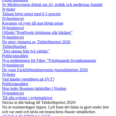
Se Mediescenens debatt om AI, politik och mediernas framtid
Nyheter
Tidsam höjer priset med 6,5 procent
Nyhetsbrevet
Keesings vd ryter till mot höjda priset
Nyhetsbrevet
Offside:”PostNords höjningar slår hårdare”
Nyhetsbrevet
De utser vinnarna av Tidskriftspriset 2026
Tidskriftspriset
”Det sämsta från två världar”
Publicistpodden
Nya inriktningen för Filter: ”Fördjupande livsstilsmagasin
Nyhetsbrevet
De vann Fackförbundspressens journalistpriser 2026
Nyheter
Vad händer egentligen på SVT?
Publicistpodden
Hon leder Bonniers tidskrifter i Norden
Nyhetsbrevet
Till alla nyheter i nyhetsarkivet
Skicka in ditt bidrag till Tidskriftspriset 2026!
Nu är nomineringen öppen. Lyft fram det bästa ni gjort under året
och var med och tävla om branschens finaste utmärkelser.