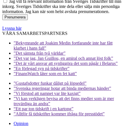
Jag vill få relevant information från Sveriges Tidskrifter till min
inkorg. Sveriges Tidskrifter ska inte dela eller sälja min personliga
information. Jag kan när som helst avsluta prenumerationen.
Lyssna här
VÅRA SAMARBETSPARTNERS
”Bekymrande att Joakim Medin fortfarande inte har fått
klarhet i hans fall”
”Det sämsta från två världar”
”Det var jag, Jan Guillou, en amiral och annat löst folk”
”Det är vårt ansvar att synliggöra det som pågår i Belarus”
”En förlegad syn på tidskrifter”
”FinansWatch låter som en fet katt”
”Gustafsdotter funkar dåligt på löpsedel”
”Svenska regeringar hotar att binda mediernas händer”
”Vi förstod att namnet var lite kaxigt”
”Vi kan verkligen bevisa att det finns medier som är mer
trovärdiga än andra”
“Ett par ton tidskrift i en kartong”
”Alltför få tidskrifter kommer ifråga för presstödet”
Opinion