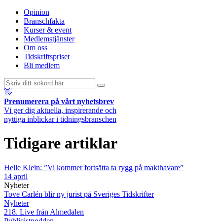
Opinion
Branschfakta
Kurser & event
Medlemstjänster
Om oss
Tidskriftspriset
Bli medlem
👋
Prenumerera på vårt nyhetsbrev
Vi ger dig aktuella, inspirerande och
nyttiga inblickar i tidningsbranschen
Tidigare artiklar
Helle Klein: ”Vi kommer fortsätta ta rygg på makthavare”
14 april
Nyheter
Tove Carlén blir ny jurist på Sveriges Tidskrifter
Nyheter
218. Live från Almedalen
Publicistpodden