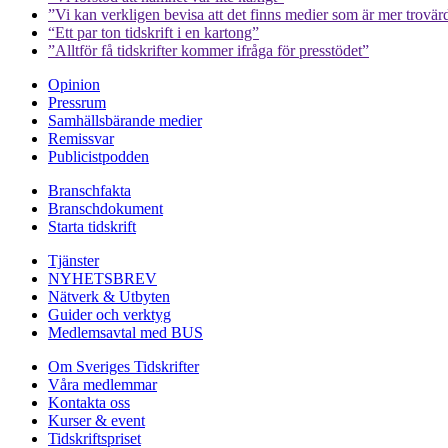
”Vi kan verkligen bevisa att det finns medier som är mer trovär
“Ett par ton tidskrift i en kartong”
”Alltför få tidskrifter kommer ifråga för presstödet”
Opinion
Pressrum
Samhällsbärande medier
Remissvar
Publicistpodden
Branschfakta
Branschdokument
Starta tidskrift
Tjänster
NYHETSBREV
Nätverk & Utbyten
Guider och verktyg
Medlemsavtal med BUS
Om Sveriges Tidskrifter
Våra medlemmar
Kontakta oss
Kurser & event
Tidskriftspriset