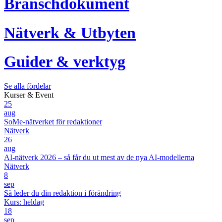
Branschdokument
Nätverk & Utbyten
Guider & verktyg
Se alla fördelar
Kurser & Event
25
aug
SoMe-nätverket för redaktioner
Nätverk
26
aug
AI-nätverk 2026 – så får du ut mest av de nya AI-modellerna
Nätverk
8
sep
Så leder du din redaktion i förändring
Kurs: heldag
18
sep