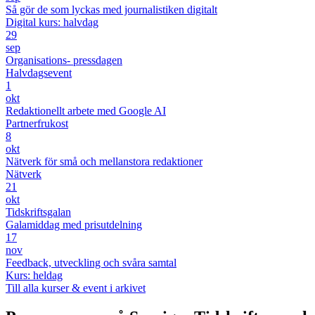
Så gör de som lyckas med journalistiken digitalt
Digital kurs: halvdag
29
sep
Organisations- pressdagen
Halvdagsevent
1
okt
Redaktionellt arbete med Google AI
Partnerfrukost
8
okt
Nätverk för små och mellanstora redaktioner
Nätverk
21
okt
Tidskriftsgalan
Galamiddag med prisutdelning
17
nov
Feedback, utveckling och svåra samtal
Kurs: heldag
Till alla kurser & event i arkivet