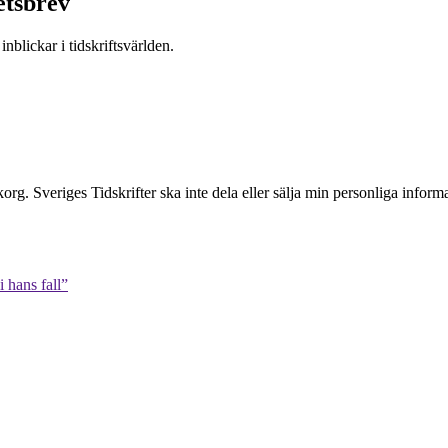
etsbrev
nblickar i tidskriftsvärlden.
inkorg. Sveriges Tidskrifter ska inte dela eller sälja min personliga info
 hans fall”