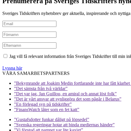
Prenumerera på Sveriges Tidskrifters nyh
Sveriges Tidskrifters nyhetsbrev ger aktuella, inspirerande och nyttiga i
Jag vill få relevant information från Sveriges Tidskrifter till min 
Lyssna här
VÅRA SAMARBETSPARTNERS
”Bekymrande att Joakim Medin fortfarande inte har fått klarhet i
”Det sämsta från två världar”
”Det var jag, Jan Guillou, en amiral och annat löst folk”
”Det är vårt ansvar att synliggöra det som pågår i Belarus”
”En förlegad syn på tidskrifter”
”FinansWatch låter som en fet katt”
”Gustafsdotter funkar dåligt på löpsedel”
”Svenska regeringar hotar att binda mediernas händer”
”Vi förstod att namnet var lite kaxigt”