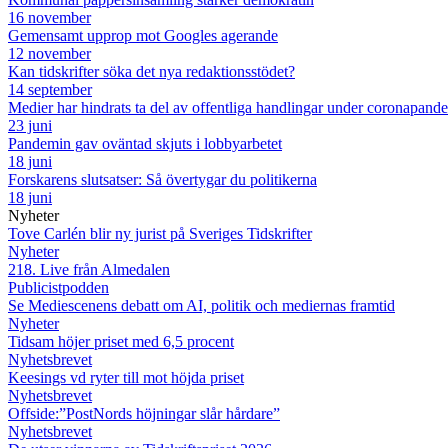
16 november
Gemensamt upprop mot Googles agerande
12 november
Kan tidskrifter söka det nya redaktionsstödet?
14 september
Medier har hindrats ta del av offentliga handlingar under coronapand
23 juni
Pandemin gav oväntad skjuts i lobbyarbetet
18 juni
Forskarens slutsatser: Så övertygar du politikerna
18 juni
Nyheter
Tove Carlén blir ny jurist på Sveriges Tidskrifter
Nyheter
218. Live från Almedalen
Publicistpodden
Se Mediescenens debatt om AI, politik och mediernas framtid
Nyheter
Tidsam höjer priset med 6,5 procent
Nyhetsbrevet
Keesings vd ryter till mot höjda priset
Nyhetsbrevet
Offside:”PostNords höjningar slår hårdare”
Nyhetsbrevet