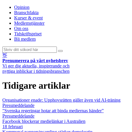
Opinion
Branschfakta
Kurser & event
Medlemstjänster
Om oss
Tidskriftspriset
Bli medlem
👋
Prenumerera på vårt nyhetsbrev
Vi ger dig aktuella, inspirerande och
nyttiga inblickar i tidningsbranschen
Tidigare artiklar
Organisationer enade: Upphovsrätten gäller även vid AI-träning
Pressmeddelande
”Svenska regeringar hotar att binda mediernas händer”
Pressmeddelande
Facebook blockerar medielänkar i Australien
18 februari
Kommunal pappersinsamling stärker demokratin