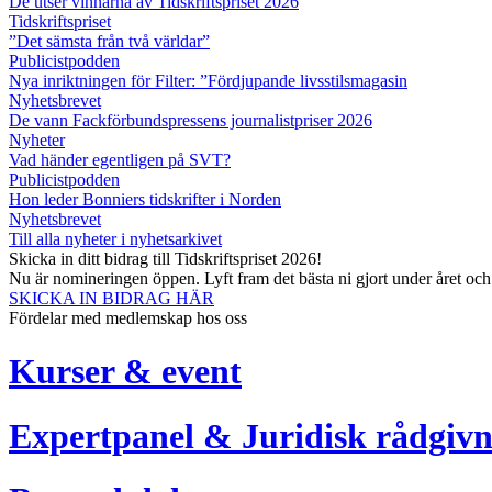
De utser vinnarna av Tidskriftspriset 2026
Tidskriftspriset
”Det sämsta från två världar”
Publicistpodden
Nya inriktningen för Filter: ”Fördjupande livsstilsmagasin
Nyhetsbrevet
De vann Fackförbundspressens journalistpriser 2026
Nyheter
Vad händer egentligen på SVT?
Publicistpodden
Hon leder Bonniers tidskrifter i Norden
Nyhetsbrevet
Till alla nyheter i nyhetsarkivet
Skicka in ditt bidrag till Tidskriftspriset 2026!
Nu är nomineringen öppen. Lyft fram det bästa ni gjort under året oc
SKICKA IN BIDRAG HÄR
Fördelar med medlemskap hos oss
Kurser & event
Expertpanel & Juridisk rådgivn