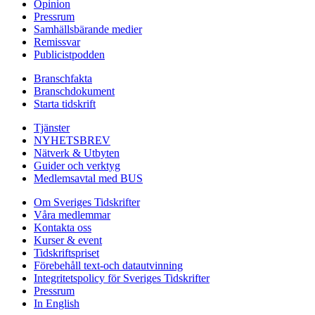
Opinion
Pressrum
Samhällsbärande medier
Remissvar
Publicistpodden
Branschfakta
Branschdokument
Starta tidskrift
Tjänster
NYHETSBREV
Nätverk & Utbyten
Guider och verktyg
Medlemsavtal med BUS
Om Sveriges Tidskrifter
Våra medlemmar
Kontakta oss
Kurser & event
Tidskriftspriset
Förebehåll text-och datautvinning
Integritetspolicy för Sveriges Tidskrifter
Pressrum
In English