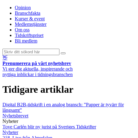
Opinion
Branschfakta
Kurser & event
Medlemstjänster
Om oss
Tidskriftspriset
Bli medlem
👋
Prenumerera på vårt nyhetsbrev
Vi ger dig aktuella, inspirerande och
nyttiga inblickar i tidningsbranschen
Tidigare artiklar
Digital B2B-tidskrift i en analog bransch: ”Papper är tyvärr för
långsamt”
Nyhetsbrevet
Nyheter
Tove Carlén blir ny jurist på Sveriges Tidskrifter
Nyheter
218. Live från Almedalen