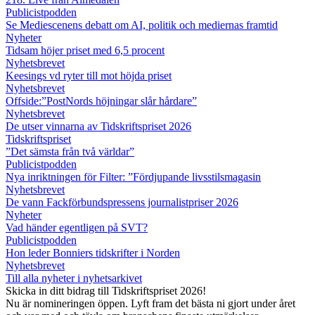
Publicistpodden
Se Mediescenens debatt om AI, politik och mediernas framtid
Nyheter
Tidsam höjer priset med 6,5 procent
Nyhetsbrevet
Keesings vd ryter till mot höjda priset
Nyhetsbrevet
Offside:”PostNords höjningar slår hårdare”
Nyhetsbrevet
De utser vinnarna av Tidskriftspriset 2026
Tidskriftspriset
”Det sämsta från två världar”
Publicistpodden
Nya inriktningen för Filter: ”Fördjupande livsstilsmagasin
Nyhetsbrevet
De vann Fackförbundspressens journalistpriser 2026
Nyheter
Vad händer egentligen på SVT?
Publicistpodden
Hon leder Bonniers tidskrifter i Norden
Nyhetsbrevet
Till alla nyheter i nyhetsarkivet
Skicka in ditt bidrag till Tidskriftspriset 2026!
Nu är nomineringen öppen. Lyft fram det bästa ni gjort under året