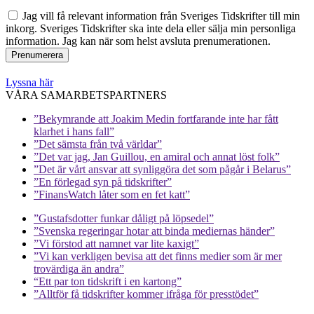
Jag vill få relevant information från Sveriges Tidskrifter till min
inkorg. Sveriges Tidskrifter ska inte dela eller sälja min personliga
information. Jag kan när som helst avsluta prenumerationen.
Lyssna här
VÅRA SAMARBETSPARTNERS
”Bekymrande att Joakim Medin fortfarande inte har fått
klarhet i hans fall”
”Det sämsta från två världar”
”Det var jag, Jan Guillou, en amiral och annat löst folk”
”Det är vårt ansvar att synliggöra det som pågår i Belarus”
”En förlegad syn på tidskrifter”
”FinansWatch låter som en fet katt”
”Gustafsdotter funkar dåligt på löpsedel”
”Svenska regeringar hotar att binda mediernas händer”
”Vi förstod att namnet var lite kaxigt”
”Vi kan verkligen bevisa att det finns medier som är mer
trovärdiga än andra”
“Ett par ton tidskrift i en kartong”
”Alltför få tidskrifter kommer ifråga för presstödet”