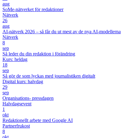
aug
SoMe-nätverket för redaktioner
Nätverk
26
aug
AI-nätverk 2026 – så får du ut mest av de nya AI-modellerna
Nätverk
8
sep
Så leder du din redaktion i förändring
Kurs: heldag
18
sep
Så gör de som lyckas med journalistiken digitalt
Digital kurs: halvdag
29
sep
Organisations- pressdagen
Halvdagsevent
1
okt
Redaktionellt arbete med Google AI
Partnerfrukost
8
okt