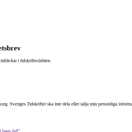
etsbrev
nblickar i tidskriftsvärlden.
inkorg. Sveriges Tidskrifter ska inte dela eller sälja min personliga info
 hans fall”