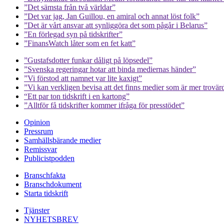
”Det sämsta från två världar”
”Det var jag, Jan Guillou, en amiral och annat löst folk”
”Det är vårt ansvar att synliggöra det som pågår i Belarus”
”En förlegad syn på tidskrifter”
”FinansWatch låter som en fet katt”
”Gustafsdotter funkar dåligt på löpsedel”
”Svenska regeringar hotar att binda mediernas händer”
”Vi förstod att namnet var lite kaxigt”
”Vi kan verkligen bevisa att det finns medier som är mer trovär
“Ett par ton tidskrift i en kartong”
”Alltför få tidskrifter kommer ifråga för presstödet”
Opinion
Pressrum
Samhällsbärande medier
Remissvar
Publicistpodden
Branschfakta
Branschdokument
Starta tidskrift
Tjänster
NYHETSBREV