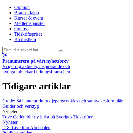
Opinion
Branschfakta
Kurser & event
Medlemstjänster
Om oss
Tidskriftspriset
Bli medlem
👋
Prenumerera på vårt nyhetsbrev
Vi ger dig aktuella, inspirerande och
nyttiga inblickar i tidningsbranschen
Tidigare artiklar
Guide: Så hanterar du tredjepartscookies och samtyckesformulär
Guider och verktyg
Nyheter
Tove Carlén blir ny jurist på Sveriges Tidskrifter
Nyheter
218. Live från Almedalen
Publicistpodden