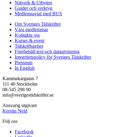
Nätverk & Utbyten
Guider och verktyg
Medlemsavtal med BUS
Om Sveriges Tidskrifter
Våra medlemmar
Kontakta oss
Kurser & event
Tidskriftspriset
Förebehåll text-och datautvinning
Integritetspolicy för Sveriges Tidskrifter
Pressrum
In English
Kammakargatan 7
111 40 Stockholm
08-545 298 90
info@sverigestidskrifter.se
Ansvarig utgivare
Kerstin Neld
Följ oss
Facebook