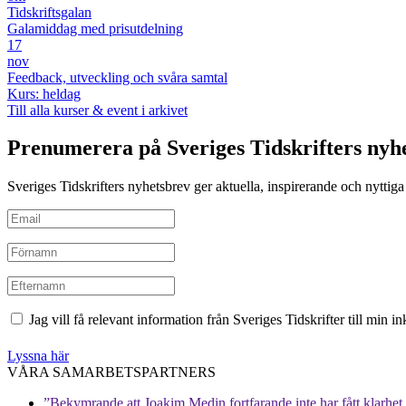
Tidskriftsgalan
Galamiddag med prisutdelning
17
nov
Feedback, utveckling och svåra samtal
Kurs: heldag
Till alla kurser & event i arkivet
Prenumerera på Sveriges Tidskrifters nyh
Sveriges Tidskrifters nyhetsbrev ger aktuella, inspirerande och nyttiga i
Jag vill få relevant information från Sveriges Tidskrifter till min 
Lyssna här
VÅRA SAMARBETSPARTNERS
”Bekymrande att Joakim Medin fortfarande inte har fått klarhet i