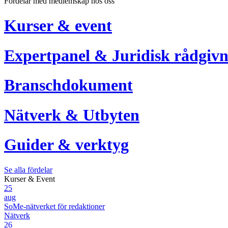
Fördelar med medlemskap hos oss
Kurser & event
Expertpanel & Juridisk rådgivn
Branschdokument
Nätverk & Utbyten
Guider & verktyg
Se alla fördelar
Kurser & Event
25
aug
SoMe-nätverket för redaktioner
Nätverk
26