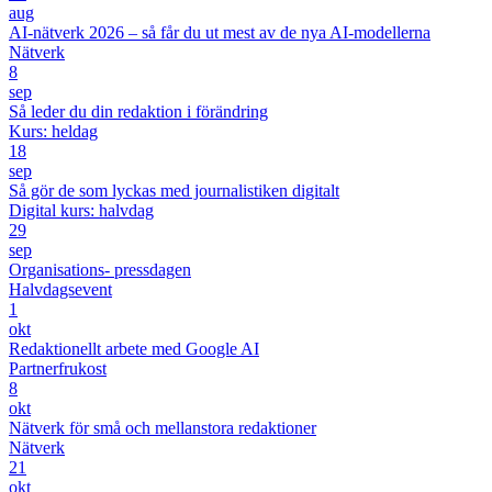
aug
AI-nätverk 2026 – så får du ut mest av de nya AI-modellerna
Nätverk
8
sep
Så leder du din redaktion i förändring
Kurs: heldag
18
sep
Så gör de som lyckas med journalistiken digitalt
Digital kurs: halvdag
29
sep
Organisations- pressdagen
Halvdagsevent
1
okt
Redaktionellt arbete med Google AI
Partnerfrukost
8
okt
Nätverk för små och mellanstora redaktioner
Nätverk
21
okt