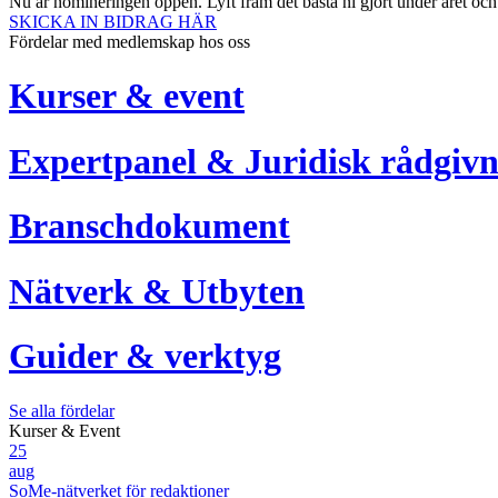
Nu är nomineringen öppen. Lyft fram det bästa ni gjort under året oc
SKICKA IN BIDRAG HÄR
Fördelar med medlemskap hos oss
Kurser & event
Expertpanel & Juridisk rådgivn
Branschdokument
Nätverk & Utbyten
Guider & verktyg
Se alla fördelar
Kurser & Event
25
aug
SoMe-nätverket för redaktioner