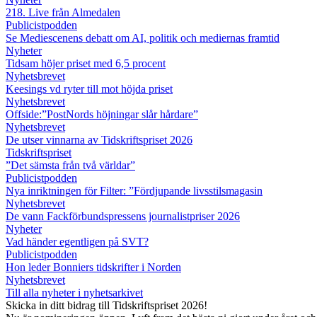
218. Live från Almedalen
Publicistpodden
Se Mediescenens debatt om AI, politik och mediernas framtid
Nyheter
Tidsam höjer priset med 6,5 procent
Nyhetsbrevet
Keesings vd ryter till mot höjda priset
Nyhetsbrevet
Offside:”PostNords höjningar slår hårdare”
Nyhetsbrevet
De utser vinnarna av Tidskriftspriset 2026
Tidskriftspriset
”Det sämsta från två världar”
Publicistpodden
Nya inriktningen för Filter: ”Fördjupande livsstilsmagasin
Nyhetsbrevet
De vann Fackförbundspressens journalistpriser 2026
Nyheter
Vad händer egentligen på SVT?
Publicistpodden
Hon leder Bonniers tidskrifter i Norden
Nyhetsbrevet
Till alla nyheter i nyhetsarkivet
Skicka in ditt bidrag till Tidskriftspriset 2026!