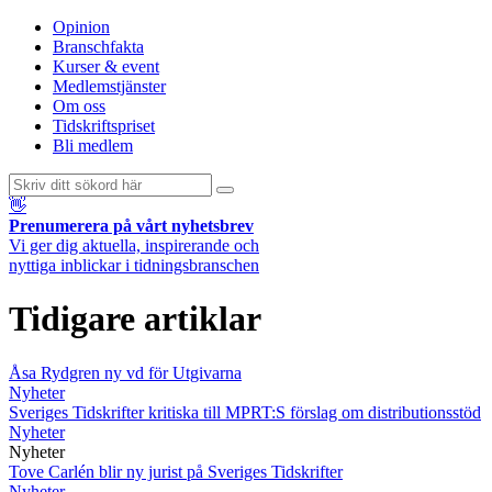
Opinion
Branschfakta
Kurser & event
Medlemstjänster
Om oss
Tidskriftspriset
Bli medlem
👋
Prenumerera på vårt nyhetsbrev
Vi ger dig aktuella, inspirerande och
nyttiga inblickar i tidningsbranschen
Tidigare artiklar
Åsa Rydgren ny vd för Utgivarna
Nyheter
Sveriges Tidskrifter kritiska till MPRT:S förslag om distributionsstöd
Nyheter
Nyheter
Tove Carlén blir ny jurist på Sveriges Tidskrifter
Nyheter