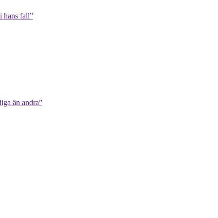
 hans fall”
diga än andra”