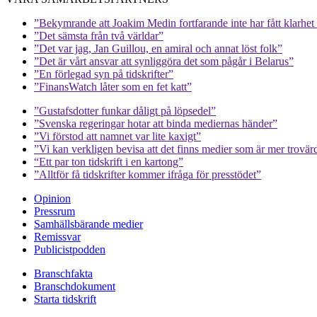
”Bekymrande att Joakim Medin fortfarande inte har fått klarhet i
”Det sämsta från två världar”
”Det var jag, Jan Guillou, en amiral och annat löst folk”
”Det är vårt ansvar att synliggöra det som pågår i Belarus”
”En förlegad syn på tidskrifter”
”FinansWatch låter som en fet katt”
”Gustafsdotter funkar dåligt på löpsedel”
”Svenska regeringar hotar att binda mediernas händer”
”Vi förstod att namnet var lite kaxigt”
”Vi kan verkligen bevisa att det finns medier som är mer trovär
“Ett par ton tidskrift i en kartong”
”Alltför få tidskrifter kommer ifråga för presstödet”
Opinion
Pressrum
Samhällsbärande medier
Remissvar
Publicistpodden
Branschfakta
Branschdokument
Starta tidskrift