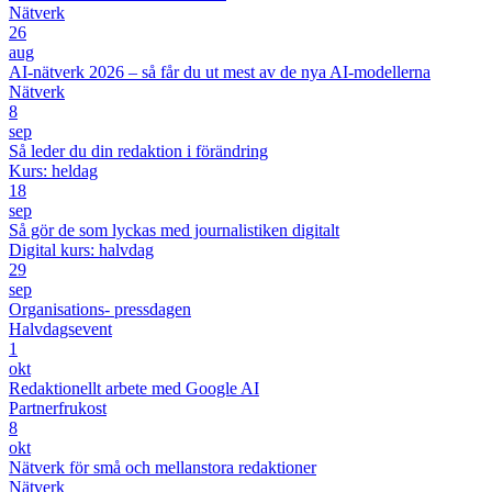
Nätverk
26
aug
AI-nätverk 2026 – så får du ut mest av de nya AI-modellerna
Nätverk
8
sep
Så leder du din redaktion i förändring
Kurs: heldag
18
sep
Så gör de som lyckas med journalistiken digitalt
Digital kurs: halvdag
29
sep
Organisations- pressdagen
Halvdagsevent
1
okt
Redaktionellt arbete med Google AI
Partnerfrukost
8
okt
Nätverk för små och mellanstora redaktioner
Nätverk