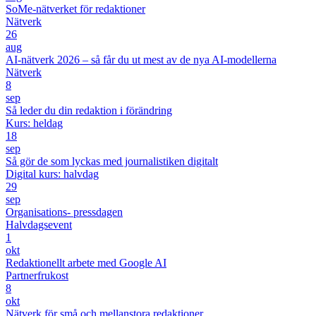
SoMe-nätverket för redaktioner
Nätverk
26
aug
AI-nätverk 2026 – så får du ut mest av de nya AI-modellerna
Nätverk
8
sep
Så leder du din redaktion i förändring
Kurs: heldag
18
sep
Så gör de som lyckas med journalistiken digitalt
Digital kurs: halvdag
29
sep
Organisations- pressdagen
Halvdagsevent
1
okt
Redaktionellt arbete med Google AI
Partnerfrukost
8
okt
Nätverk för små och mellanstora redaktioner