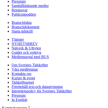
Pressrum
Samhällsbärande medier
Remissvar
Publicistpodden
Branschfakta
Branschdokument
Starta tidskrift
Tjänster
NYHETSBREV
Nätverk & Utbyten
Guider och verktyg
Medlemsavtal med BUS
Om Sveriges Tidskrifter
Våra medlemmar
Kontakta oss
Kurser & event
Tidskriftspriset
Förebehåll text-och datautvinning
Integritetspolicy för Sveriges Tidskrifter
Pressrum
In English
Kammakargatan 7