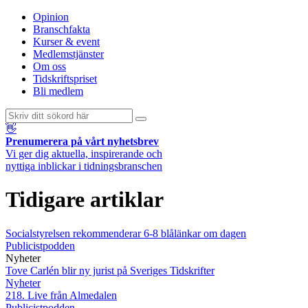
Opinion
Branschfakta
Kurser & event
Medlemstjänster
Om oss
Tidskriftspriset
Bli medlem
👋
Prenumerera på vårt nyhetsbrev
Vi ger dig aktuella, inspirerande och
nyttiga inblickar i tidningsbranschen
Tidigare artiklar
Socialstyrelsen rekommenderar 6-8 blålänkar om dagen
Publicistpodden
Nyheter
Tove Carlén blir ny jurist på Sveriges Tidskrifter
Nyheter
218. Live från Almedalen
Publicistpodden