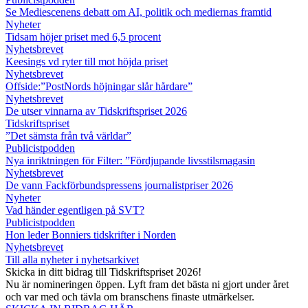
Se Mediescenens debatt om AI, politik och mediernas framtid
Nyheter
Tidsam höjer priset med 6,5 procent
Nyhetsbrevet
Keesings vd ryter till mot höjda priset
Nyhetsbrevet
Offside:”PostNords höjningar slår hårdare”
Nyhetsbrevet
De utser vinnarna av Tidskriftspriset 2026
Tidskriftspriset
”Det sämsta från två världar”
Publicistpodden
Nya inriktningen för Filter: ”Fördjupande livsstilsmagasin
Nyhetsbrevet
De vann Fackförbundspressens journalistpriser 2026
Nyheter
Vad händer egentligen på SVT?
Publicistpodden
Hon leder Bonniers tidskrifter i Norden
Nyhetsbrevet
Till alla nyheter i nyhetsarkivet
Skicka in ditt bidrag till Tidskriftspriset 2026!
Nu är nomineringen öppen. Lyft fram det bästa ni gjort under året
och var med och tävla om branschens finaste utmärkelser.