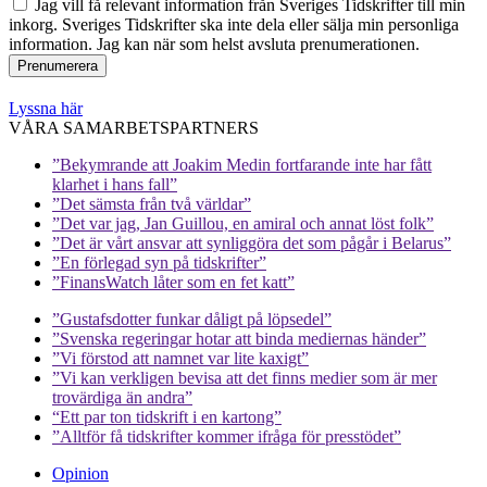
Jag vill få relevant information från Sveriges Tidskrifter till min
inkorg. Sveriges Tidskrifter ska inte dela eller sälja min personliga
information. Jag kan när som helst avsluta prenumerationen.
Lyssna här
VÅRA SAMARBETSPARTNERS
”Bekymrande att Joakim Medin fortfarande inte har fått
klarhet i hans fall”
”Det sämsta från två världar”
”Det var jag, Jan Guillou, en amiral och annat löst folk”
”Det är vårt ansvar att synliggöra det som pågår i Belarus”
”En förlegad syn på tidskrifter”
”FinansWatch låter som en fet katt”
”Gustafsdotter funkar dåligt på löpsedel”
”Svenska regeringar hotar att binda mediernas händer”
”Vi förstod att namnet var lite kaxigt”
”Vi kan verkligen bevisa att det finns medier som är mer
trovärdiga än andra”
“Ett par ton tidskrift i en kartong”
”Alltför få tidskrifter kommer ifråga för presstödet”
Opinion