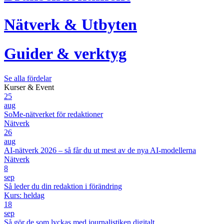
Nätverk & Utbyten
Guider & verktyg
Se alla fördelar
Kurser & Event
25
aug
SoMe-nätverket för redaktioner
Nätverk
26
aug
AI-nätverk 2026 – så får du ut mest av de nya AI-modellerna
Nätverk
8
sep
Så leder du din redaktion i förändring
Kurs: heldag
18
sep
Så gör de som lyckas med journalistiken digitalt