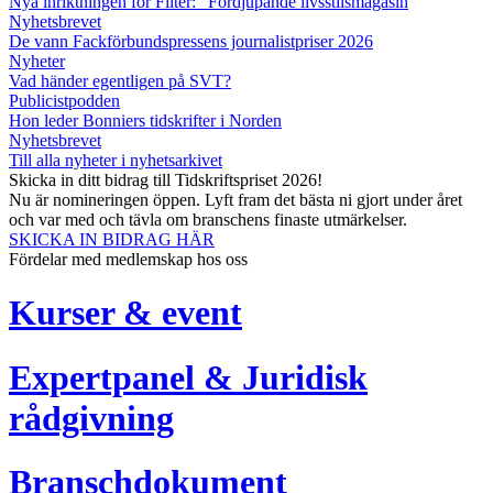
Nya inriktningen för Filter: ”Fördjupande livsstilsmagasin
Nyhetsbrevet
De vann Fackförbundspressens journalistpriser 2026
Nyheter
Vad händer egentligen på SVT?
Publicistpodden
Hon leder Bonniers tidskrifter i Norden
Nyhetsbrevet
Till alla nyheter i nyhetsarkivet
Skicka in ditt bidrag till Tidskriftspriset 2026!
Nu är nomineringen öppen. Lyft fram det bästa ni gjort under året
och var med och tävla om branschens finaste utmärkelser.
SKICKA IN BIDRAG HÄR
Fördelar med medlemskap hos oss
Kurser & event
Expertpanel & Juridisk
rådgivning
Branschdokument