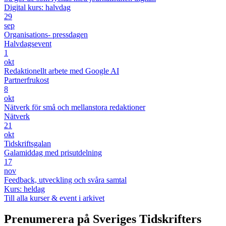
Digital kurs: halvdag
29
sep
Organisations- pressdagen
Halvdagsevent
1
okt
Redaktionellt arbete med Google AI
Partnerfrukost
8
okt
Nätverk för små och mellanstora redaktioner
Nätverk
21
okt
Tidskriftsgalan
Galamiddag med prisutdelning
17
nov
Feedback, utveckling och svåra samtal
Kurs: heldag
Till alla kurser & event i arkivet
Prenumerera på Sveriges Tidskrifters