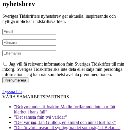
nyhetsbrev
Sveriges Tidskrifters nyhetsbrev ger aktuella, inspirerande och
nyttiga inblickar i tidskriftsvärlden.
Jag vill få relevant information från Sveriges Tidskrifter till min
inkorg. Sveriges Tidskrifter ska inte dela eller sälja min personliga
information. Jag kan när som helst avsluta prenumerationen.
Lyssna här
VÅRA SAMARBETSPARTNERS
”Bekymrande att Joakim Medin fortfarande inte har fått
klarhet i hans fall”
”Det sämsta från två världar”
”Det var jag, Jan Guillou, en amiral och annat löst folk”
”Det är vårt ansvar att synliggöra det som pågår i Belarus”