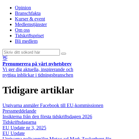
Opinion
Branschfakta
Kurser & event
Medlemstjänster
Om oss
Tidskriftspriset
Bli medlem
👋
Prenumerera på vårt nyhetsbrev
Vi ger dig aktuella, inspirerande och
nyttiga inblickar i tidningsbranschen
Tidigare artiklar
Utgivarna anmäler Facebook till EU-kommissionen
Pressmeddelande
Insikterna från den första tidskriftsdagen 2026
Tidskriftsdagarna
E​U Update nr 3, 2025
EU Update
Utgivarna polisanmäler Meta:s vd Mark Zuckerberg för