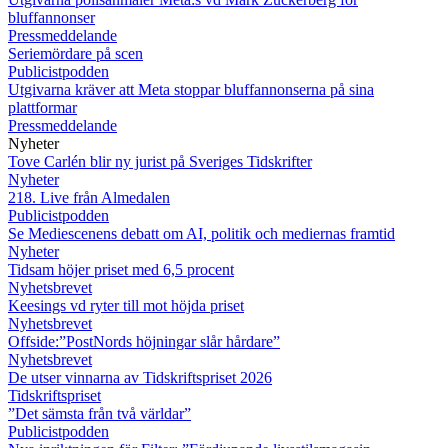
bluffannonser
Pressmeddelande
Seriemördare på scen
Publicistpodden
Utgivarna kräver att Meta stoppar bluffannonserna på sina
plattformar
Pressmeddelande
Nyheter
Tove Carlén blir ny jurist på Sveriges Tidskrifter
Nyheter
218. Live från Almedalen
Publicistpodden
Se Mediescenens debatt om AI, politik och mediernas framtid
Nyheter
Tidsam höjer priset med 6,5 procent
Nyhetsbrevet
Keesings vd ryter till mot höjda priset
Nyhetsbrevet
Offside:”PostNords höjningar slår hårdare”
Nyhetsbrevet
De utser vinnarna av Tidskriftspriset 2026
Tidskriftspriset
”Det sämsta från två världar”
Publicistpodden