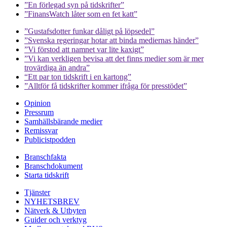
”En förlegad syn på tidskrifter”
”FinansWatch låter som en fet katt”
”Gustafsdotter funkar dåligt på löpsedel”
”Svenska regeringar hotar att binda mediernas händer”
”Vi förstod att namnet var lite kaxigt”
”Vi kan verkligen bevisa att det finns medier som är mer
trovärdiga än andra”
“Ett par ton tidskrift i en kartong”
”Alltför få tidskrifter kommer ifråga för presstödet”
Opinion
Pressrum
Samhällsbärande medier
Remissvar
Publicistpodden
Branschfakta
Branschdokument
Starta tidskrift
Tjänster
NYHETSBREV
Nätverk & Utbyten
Guider och verktyg