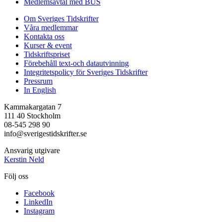
Medlemsavtal med BUS
Om Sveriges Tidskrifter
Våra medlemmar
Kontakta oss
Kurser & event
Tidskriftspriset
Förebehåll text-och datautvinning
Integritetspolicy för Sveriges Tidskrifter
Pressrum
In English
Kammakargatan 7
111 40 Stockholm
08-545 298 90
info@sverigestidskrifter.se
Ansvarig utgivare
Kerstin Neld
Följ oss
Facebook
LinkedIn
Instagram