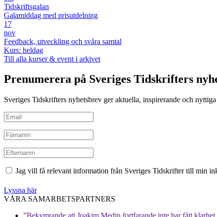
Tidskriftsgalan
Galamiddag med prisutdelning
17
nov
Feedback, utveckling och svåra samtal
Kurs: heldag
Till alla kurser & event i arkivet
Prenumerera på Sveriges Tidskrifters nyh
Sveriges Tidskrifters nyhetsbrev ger aktuella, inspirerande och nyttiga i
Jag vill få relevant information från Sveriges Tidskrifter till min 
Lyssna här
VÅRA SAMARBETSPARTNERS
”Bekymrande att Joakim Medin fortfarande inte har fått klarhet i