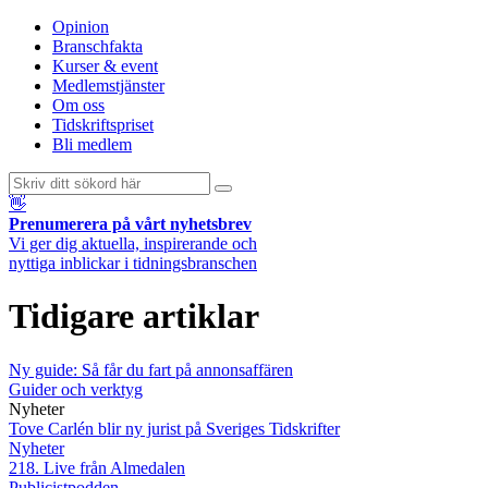
Opinion
Branschfakta
Kurser & event
Medlemstjänster
Om oss
Tidskriftspriset
Bli medlem
👋
Prenumerera på vårt nyhetsbrev
Vi ger dig aktuella, inspirerande och
nyttiga inblickar i tidningsbranschen
Tidigare artiklar
Ny guide: Så får du fart på annonsaffären
Guider och verktyg
Nyheter
Tove Carlén blir ny jurist på Sveriges Tidskrifter
Nyheter
218. Live från Almedalen
Publicistpodden