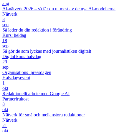
aug
AI-nätverk 2026 – så får du ut mest av de nya AI-modellerna
Nätverk
8
sep
Så leder du din redaktion i förändring
Kurs: heldag
18
sep
Så gör de som lyckas med journalistiken digitalt
Digital kurs: halvdag
29
sep
Organisations- pressdagen
Halvdagsevent
1
okt
Redaktionellt arbete med Google AI
Partnerfrukost
8
okt
Nätverk för små och mellanstora redaktioner
Nätverk
21
okt