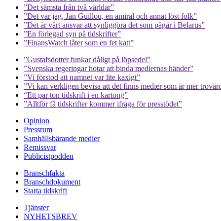
”Det sämsta från två världar”
”Det var jag, Jan Guillou, en amiral och annat löst folk”
”Det är vårt ansvar att synliggöra det som pågår i Belarus”
”En förlegad syn på tidskrifter”
”FinansWatch låter som en fet katt”
”Gustafsdotter funkar dåligt på löpsedel”
”Svenska regeringar hotar att binda mediernas händer”
”Vi förstod att namnet var lite kaxigt”
”Vi kan verkligen bevisa att det finns medier som är mer trovär
“Ett par ton tidskrift i en kartong”
”Alltför få tidskrifter kommer ifråga för presstödet”
Opinion
Pressrum
Samhällsbärande medier
Remissvar
Publicistpodden
Branschfakta
Branschdokument
Starta tidskrift
Tjänster
NYHETSBREV