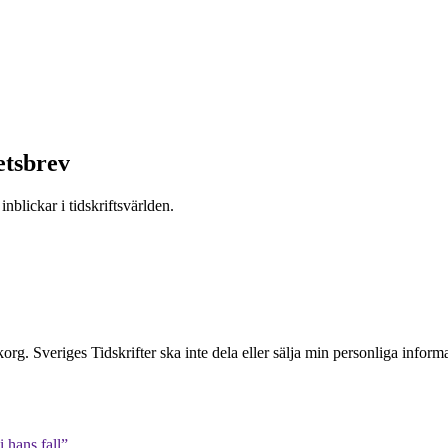
etsbrev
nblickar i tidskriftsvärlden.
inkorg. Sveriges Tidskrifter ska inte dela eller sälja min personliga info
 hans fall”