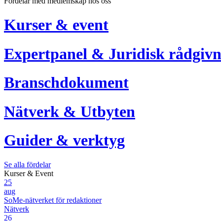
Fördelar med medlemskap hos oss
Kurser & event
Expertpanel & Juridisk rådgivn
Branschdokument
Nätverk & Utbyten
Guider & verktyg
Se alla fördelar
Kurser & Event
25
aug
SoMe-nätverket för redaktioner
Nätverk
26