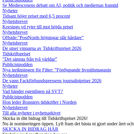
Se Mediescenens debatt om AI, politik och mediernas framtid
Nyheter
Tidsam höjer priset med 6,5 procent
Nyhetsbrevet
Keesings vd ryter till mot höjda priset
Nyhetsbrevet
Offside:”PostNords höjningar slår hårdare”
Nyhetsbrevet
De utser vinnarna av Tidskriftspriset 2026
Tidskriftspriset
”Det sämsta från två världar”
Publicistpodden
Nya inriktningen för Filter: ”Fördjupande livsstilsmagasin
Nyhetsbrevet
De vann Fackförbundspressens journalistpriser 2026
Nyheter
Vad händer egentligen på SVT?
Publicistpodden
Hon leder Bonniers tidskrifter i Norden
Nyhetsbrevet
Till alla nyheter i nyhetsarkivet
Skicka in ditt bidrag till Tidskriftspriset 2026!
Nu är nomineringen öppen. Lyft fram det bästa ni gjort under året oc
SKICKA IN BIDRAG HÄR