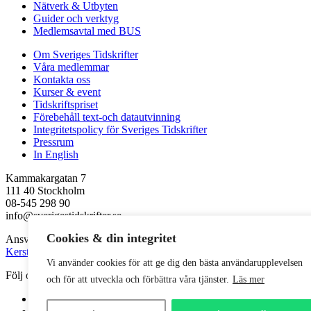
Nätverk & Utbyten
Guider och verktyg
Medlemsavtal med BUS
Om Sveriges Tidskrifter
Våra medlemmar
Kontakta oss
Kurser & event
Tidskriftspriset
Förebehåll text-och datautvinning
Integritetspolicy för Sveriges Tidskrifter
Pressrum
In English
Kammakargatan 7
111 40 Stockholm
08-545 298 90
info@sverigestidskrifter.se
Cookies & din integritet
Ansvarig utgivare
Kerstin Neld
Vi använder cookies för att ge dig den bästa användarupplevelsen
Följ oss
och för att utveckla och förbättra våra tjänster.
Läs mer
Facebook