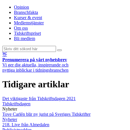
Opinion
Branschfakta
Kurser & event
Medlemstjänster
Om oss
Tidskriftspriset
Bli medlem
👋
Prenumerera på vårt nyhetsbrev
Vi ger dig aktuella, inspirerande och
nyttiga inblickar i tidningsbranschen
Tidigare artiklar
Det viktigaste från Tidskriftsdagen 2021
Tidskriftsdagen
Nyheter
Tove Carlén blir ny jurist på Sveriges Tidskrifter
Nyheter
218. Live från Almedalen
Publicistpodden