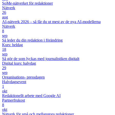
SoMe-nätverket för redaktioner
Nätverk
26
aug
AI-nätverk 2026 – så får du ut mest av de nya AI-modellerna
Nätverk
8
sep
Så leder du din redaktion i förändring
Kurs: heldag
18
sep
Så gör de som lyckas med journalistiken digitalt
Digital kurs: halvdag
29
sep
Organisations- pressdagen
Halvdagsevent
1
okt
Redaktionellt arbete med Google AI
Partnerfrukost
8
okt
Nätverk för små och mellanstora redaktioner