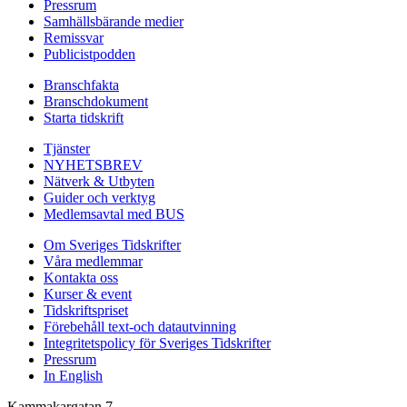
Pressrum
Samhällsbärande medier
Remissvar
Publicistpodden
Branschfakta
Branschdokument
Starta tidskrift
Tjänster
NYHETSBREV
Nätverk & Utbyten
Guider och verktyg
Medlemsavtal med BUS
Om Sveriges Tidskrifter
Våra medlemmar
Kontakta oss
Kurser & event
Tidskriftspriset
Förebehåll text-och datautvinning
Integritetspolicy för Sveriges Tidskrifter
Pressrum
In English
Kammakargatan 7