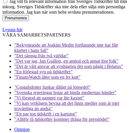
Jag vill få relevant information från Sveriges Tidskrifter till min
inkorg. Sveriges Tidskrifter ska inte dela eller sälja min personliga
information. Jag kan när som helst avsluta prenumerationen.
Lyssna här
VÅRA SAMARBETSPARTNERS
”Bekymrande att Joakim Medin fortfarande inte har fått
klarhet i hans fall”
”Det sämsta från två världar”
”Det var jag, Jan Guillou, en amiral och annat löst folk”
”Det är vårt ansvar att synliggöra det som pågår i Belarus”
”En förlegad syn på tidskrifter”
”FinansWatch låter som en fet katt”
”Gustafsdotter funkar dåligt på löpsedel”
”Svenska regeringar hotar att binda mediernas händer”
”Vi förstod att namnet var lite kaxigt”
”Vi kan verkligen bevisa att det finns medier som är mer
trovärdiga än andra”
“Ett par ton tidskrift i en kartong”
”Alltför få tidskrifter kommer ifråga för presstödet”
Opinion