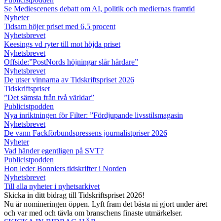
Se Mediescenens debatt om AI, politik och mediernas framtid
Nyheter
Tidsam höjer priset med 6,5 procent
Nyhetsbrevet
Keesings vd ryter till mot höjda priset
Nyhetsbrevet
Offside:”PostNords höjningar slår hårdare”
Nyhetsbrevet
De utser vinnarna av Tidskriftspriset 2026
Tidskriftspriset
”Det sämsta från två världar”
Publicistpodden
Nya inriktningen för Filter: ”Fördjupande livsstilsmagasin
Nyhetsbrevet
De vann Fackförbundspressens journalistpriser 2026
Nyheter
Vad händer egentligen på SVT?
Publicistpodden
Hon leder Bonniers tidskrifter i Norden
Nyhetsbrevet
Till alla nyheter i nyhetsarkivet
Skicka in ditt bidrag till Tidskriftspriset 2026!
Nu är nomineringen öppen. Lyft fram det bästa ni gjort under året
och var med och tävla om branschens finaste utmärkelser.