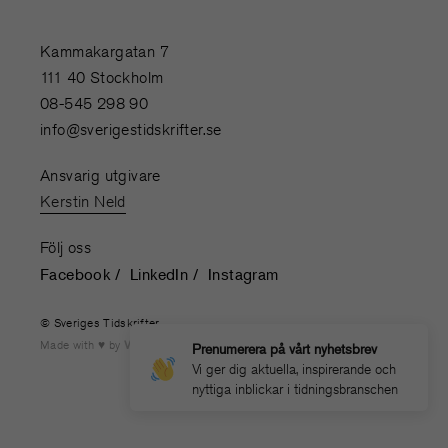
Kammakargatan 7
111 40 Stockholm
08-545 298 90
info@sverigestidskrifter.se
Ansvarig utgivare
Kerstin Neld
Följ oss
Facebook
LinkedIn
Instagram
© Sveriges Tidskrifter
Made with
by
WONDERFOUR
Prenumerera på vårt nyhetsbrev
Vi ger dig aktuella, inspirerande och
nyttiga inblickar i tidningsbranschen