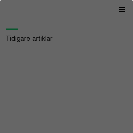
Tidigare artiklar
Från QuarkXPress till Canva –
tidskriftsredigering i förändring
Guider och verktyg