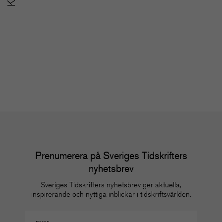
SoMe-nätverket för
u
redaktioner
m
Nätverk
Nä
Prenumerera på Sveriges Tidskrifters
nyhetsbrev
Sveriges Tidskrifters nyhetsbrev ger aktuella,
inspirerande och nyttiga inblickar i tidskriftsvärlden.