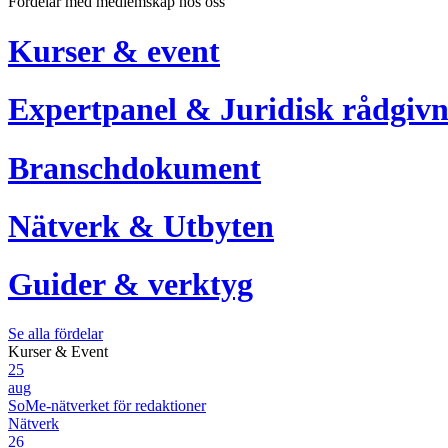
Fördelar med medlemskap hos oss
Kurser & event
Expertpanel & Juridisk rådgivn
Branschdokument
Nätverk & Utbyten
Guider & verktyg
Se alla fördelar
Kurser & Event
25
aug
SoMe-nätverket för redaktioner
Nätverk
26