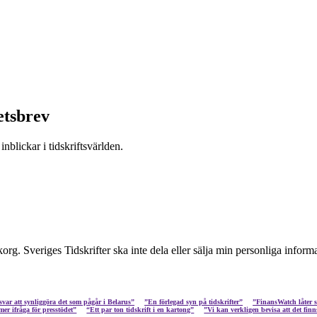
etsbrev
nblickar i tidskriftsvärlden.
inkorg. Sveriges Tidskrifter ska inte dela eller sälja min personliga info
ynliggöra det som pågår i Belarus”
”En förlegad syn på tidskrifter”
”FinansWatch låter som en fet 
krifter kommer ifråga för presstödet”
“Ett par ton tidskrift i en kartong”
”Vi kan verkligen bevisa a