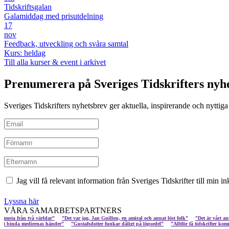
Tidskriftsgalan
Galamiddag med prisutdelning
17
nov
Feedback, utveckling och svåra samtal
Kurs: heldag
Till alla kurser & event i arkivet
Prenumerera på Sveriges Tidskrifters nyh
Sveriges Tidskrifters nyhetsbrev ger aktuella, inspirerande och nyttiga i
Jag vill få relevant information från Sveriges Tidskrifter till min 
Lyssna här
VÅRA SAMARBETSPARTNERS
ån två världar”
”Det var jag, Jan Guillou, en amiral och annat löst folk”
”Det är vårt ansvar att s
gar hotar att binda mediernas händer”
”Gustafsdotter funkar dåligt på löpsedel”
”Alltför få tids