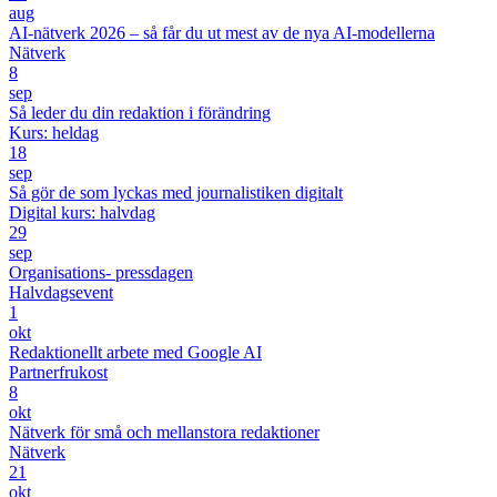
aug
AI-nätverk 2026 – så får du ut mest av de nya AI-modellerna
Nätverk
8
sep
Så leder du din redaktion i förändring
Kurs: heldag
18
sep
Så gör de som lyckas med journalistiken digitalt
Digital kurs: halvdag
29
sep
Organisations- pressdagen
Halvdagsevent
1
okt
Redaktionellt arbete med Google AI
Partnerfrukost
8
okt
Nätverk för små och mellanstora redaktioner
Nätverk
21
okt