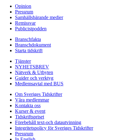
Opinion
Pressrum
Samhällsbärande medier
Remissvar
Publicistpodden
Branschfakta
Branschdokument
Starta tidskrift
Tjänster
NYHETSBREV
Nätverk & Utbyten
Guider och verktyg
Medlemsavtal med BUS
Om Sveriges Tidskrifter
Våra medlemmar
Kontakta oss
Kurser & event
Tidskriftspriset
Förebehåll text-och datautvinning
Integritetspolicy för Sveriges Tidskrifter
Pressrum
In English