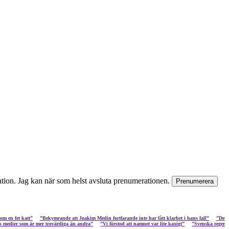
rmation. Jag kan när som helst avsluta prenumerationen.
katt”
”Bekymrande att Joakim Medin fortfarande inte har fått klarhet i hans fall”
”Det sämsta frå
tt det finns medier som är mer trovärdiga än andra”
”Vi förstod att namnet var lite kaxigt”
”Svens