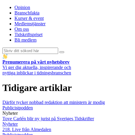
Opinion
Branschfakta
Kurser & event
Medlemstjänster
Om oss
Tidskriftspriset
Bli medlem
Prenumerera på vårt nyhetsbrev
Vi ger dig aktuella, inspirerande och
nyttiga inblickar i tidningsbranschen
Tidigare artiklar
Därför tycker nobbad redaktion att ministern är modig
Publicistpodden
Nyheter
Tove Carlén blir ny jurist på Sveriges Tidskrifter
Nyheter
218. Live från Almedalen
Publicistpodden