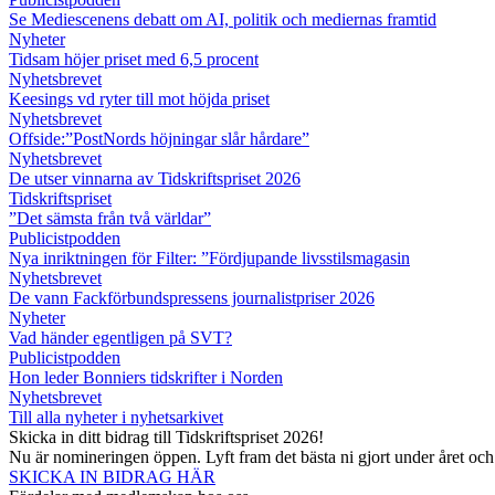
Se Mediescenens debatt om AI, politik och mediernas framtid
Nyheter
Tidsam höjer priset med 6,5 procent
Nyhetsbrevet
Keesings vd ryter till mot höjda priset
Nyhetsbrevet
Offside:”PostNords höjningar slår hårdare”
Nyhetsbrevet
De utser vinnarna av Tidskriftspriset 2026
Tidskriftspriset
”Det sämsta från två världar”
Publicistpodden
Nya inriktningen för Filter: ”Fördjupande livsstilsmagasin
Nyhetsbrevet
De vann Fackförbundspressens journalistpriser 2026
Nyheter
Vad händer egentligen på SVT?
Publicistpodden
Hon leder Bonniers tidskrifter i Norden
Nyhetsbrevet
Till alla nyheter i nyhetsarkivet
Skicka in ditt bidrag till Tidskriftspriset 2026!
Nu är nomineringen öppen. Lyft fram det bästa ni gjort under året oc
SKICKA IN BIDRAG HÄR