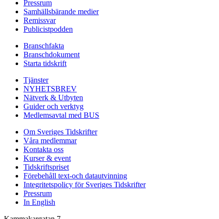
Pressrum
Samhällsbärande medier
Remissvar
Publicistpodden
Branschfakta
Branschdokument
Starta tidskrift
Tjänster
NYHETSBREV
Nätverk & Utbyten
Guider och verktyg
Medlemsavtal med BUS
Om Sveriges Tidskrifter
Våra medlemmar
Kontakta oss
Kurser & event
Tidskriftspriset
Förebehåll text-och datautvinning
Integritetspolicy för Sveriges Tidskrifter
Pressrum
In English
Kammakargatan 7