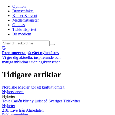
Opinion
Branschfakta
Kurser & event
Medlemstjänster
Om oss
Tidskriftspriset
Bli medlem
👋
Prenumerera på vårt nyhetsbrev
Vi ger dig aktuella, inspirerande och
nyttiga inblickar i tidningsbranschen
Tidigare artiklar
Nordiske Medier gör ett kraftigt omtag
Nyhetsbrevet
Nyheter
Tove Carlén blir ny jurist på Sveriges Tidskrifter
Nyheter
218. Live från Almedalen
Publicistpodden