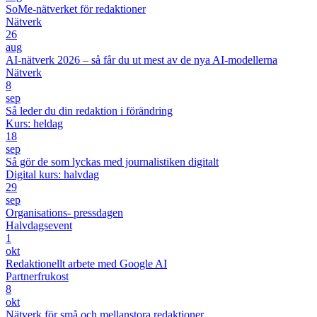
SoMe-nätverket för redaktioner
Nätverk
26
aug
AI-nätverk 2026 – så får du ut mest av de nya AI-modellerna
Nätverk
8
sep
Så leder du din redaktion i förändring
Kurs: heldag
18
sep
Så gör de som lyckas med journalistiken digitalt
Digital kurs: halvdag
29
sep
Organisations- pressdagen
Halvdagsevent
1
okt
Redaktionellt arbete med Google AI
Partnerfrukost
8
okt
Nätverk för små och mellanstora redaktioner