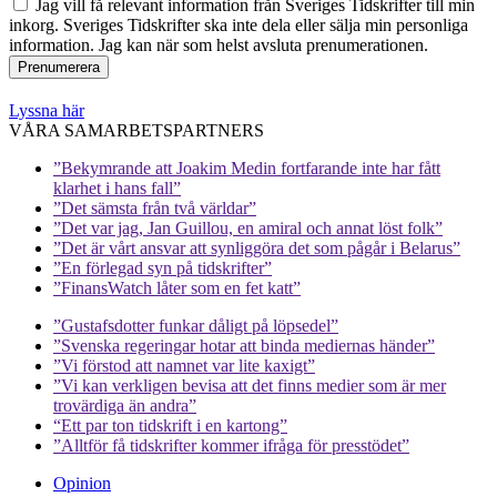
Jag vill få relevant information från Sveriges Tidskrifter till min
inkorg. Sveriges Tidskrifter ska inte dela eller sälja min personliga
information. Jag kan när som helst avsluta prenumerationen.
Lyssna här
VÅRA SAMARBETSPARTNERS
”Bekymrande att Joakim Medin fortfarande inte har fått
klarhet i hans fall”
”Det sämsta från två världar”
”Det var jag, Jan Guillou, en amiral och annat löst folk”
”Det är vårt ansvar att synliggöra det som pågår i Belarus”
”En förlegad syn på tidskrifter”
”FinansWatch låter som en fet katt”
”Gustafsdotter funkar dåligt på löpsedel”
”Svenska regeringar hotar att binda mediernas händer”
”Vi förstod att namnet var lite kaxigt”
”Vi kan verkligen bevisa att det finns medier som är mer
trovärdiga än andra”
“Ett par ton tidskrift i en kartong”
”Alltför få tidskrifter kommer ifråga för presstödet”
Opinion