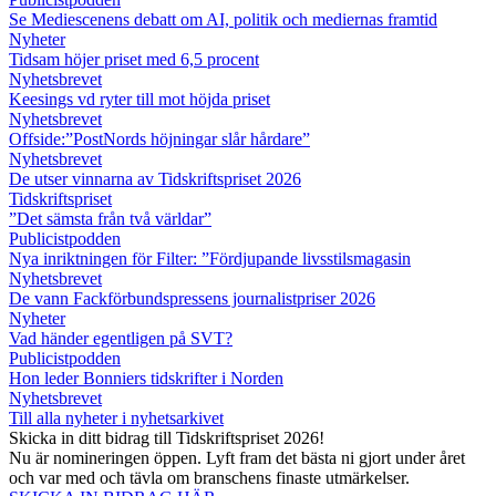
Se Mediescenens debatt om AI, politik och mediernas framtid
Nyheter
Tidsam höjer priset med 6,5 procent
Nyhetsbrevet
Keesings vd ryter till mot höjda priset
Nyhetsbrevet
Offside:”PostNords höjningar slår hårdare”
Nyhetsbrevet
De utser vinnarna av Tidskriftspriset 2026
Tidskriftspriset
”Det sämsta från två världar”
Publicistpodden
Nya inriktningen för Filter: ”Fördjupande livsstilsmagasin
Nyhetsbrevet
De vann Fackförbundspressens journalistpriser 2026
Nyheter
Vad händer egentligen på SVT?
Publicistpodden
Hon leder Bonniers tidskrifter i Norden
Nyhetsbrevet
Till alla nyheter i nyhetsarkivet
Skicka in ditt bidrag till Tidskriftspriset 2026!
Nu är nomineringen öppen. Lyft fram det bästa ni gjort under året
och var med och tävla om branschens finaste utmärkelser.