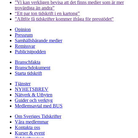
”Vi kan verkligen bevisa att det finns medier som är mer
trovärdiga än andra”
“Ett par ton tidskrift i en kartong”
”Alltför få tidskrifter kommer ifråga för presstödet”
Opinion
Pressrum
Samhällsbärande medier
Remissvar
Publicistpodden
Branschfakta
Branschdokument
Starta tidskrift
Tjänster
NYHETSBREV
Nätverk & Utbyten
Guider och verktyg
Medlemsavtal med BUS
Om Sveriges Tidskrifter
Våra medlemmar
Kontakta oss
Kurser & event