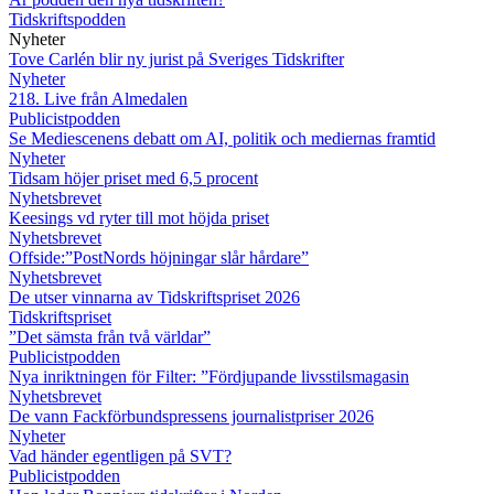
Tidskriftspodden
Nyheter
Tove Carlén blir ny jurist på Sveriges Tidskrifter
Nyheter
218. Live från Almedalen
Publicistpodden
Se Mediescenens debatt om AI, politik och mediernas framtid
Nyheter
Tidsam höjer priset med 6,5 procent
Nyhetsbrevet
Keesings vd ryter till mot höjda priset
Nyhetsbrevet
Offside:”PostNords höjningar slår hårdare”
Nyhetsbrevet
De utser vinnarna av Tidskriftspriset 2026
Tidskriftspriset
”Det sämsta från två världar”
Publicistpodden
Nya inriktningen för Filter: ”Fördjupande livsstilsmagasin
Nyhetsbrevet
De vann Fackförbundspressens journalistpriser 2026
Nyheter
Vad händer egentligen på SVT?
Publicistpodden