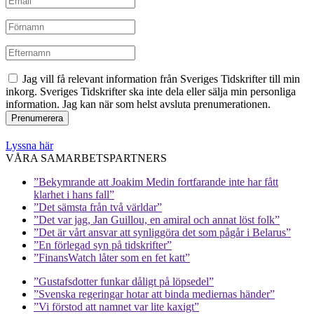
Jag vill få relevant information från Sveriges Tidskrifter till min
inkorg. Sveriges Tidskrifter ska inte dela eller sälja min personliga
information. Jag kan när som helst avsluta prenumerationen.
Lyssna här
VÅRA SAMARBETSPARTNERS
”Bekymrande att Joakim Medin fortfarande inte har fått
klarhet i hans fall”
”Det sämsta från två världar”
”Det var jag, Jan Guillou, en amiral och annat löst folk”
”Det är vårt ansvar att synliggöra det som pågår i Belarus”
”En förlegad syn på tidskrifter”
”FinansWatch låter som en fet katt”
”Gustafsdotter funkar dåligt på löpsedel”
”Svenska regeringar hotar att binda mediernas händer”
”Vi förstod att namnet var lite kaxigt”