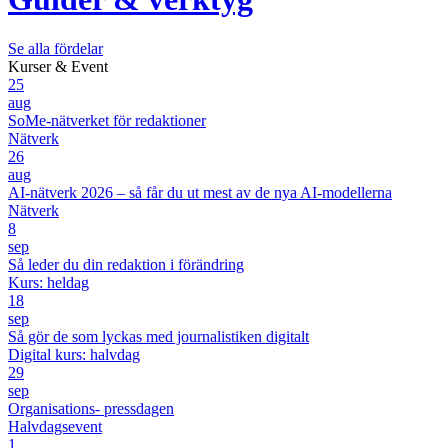
Se alla fördelar
Kurser & Event
25
aug
SoMe-nätverket för redaktioner
Nätverk
26
aug
AI-nätverk 2026 – så får du ut mest av de nya AI-modellerna
Nätverk
8
sep
Så leder du din redaktion i förändring
Kurs: heldag
18
sep
Så gör de som lyckas med journalistiken digitalt
Digital kurs: halvdag
29
sep
Organisations- pressdagen
Halvdagsevent
1