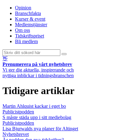
Opinion
Branschfakta
Kurser & event
Medlemstjänster
Om oss
Tidskriftspriset
Bli medlem
👋
Prenumerera på vårt nyhetsbrev
Vi ger dig aktuella, inspirerande och
nyttiga inblickar i tidningsbranschen
Tidigare artiklar
Martin Ahlquist kackar i eget bo
Publicistpodden
S måste städa upp i sitt mediebolag
Publicistpodden
Lisa Bjurwalds nya planer för Altinget
Nyhetsbrevet
Är podden den nya tidskriften?