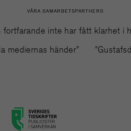
VÅRA SAMARBETSPARTNERS
farande inte har fått klarhet i han
binda mediernas händer”
”Gustaf