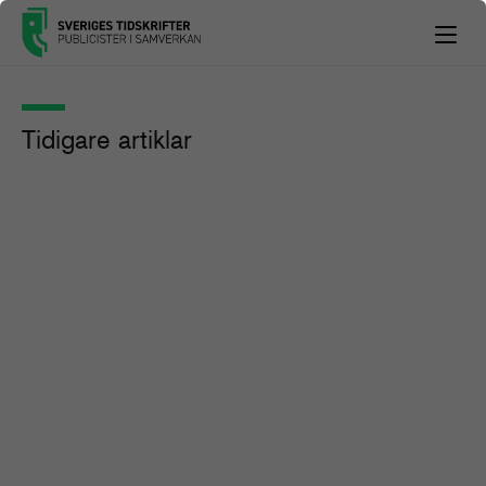
Tidigare artiklar
Organisationspressen i förändring
– mellan pressfrihet, AI och
framtidstro
Artikel