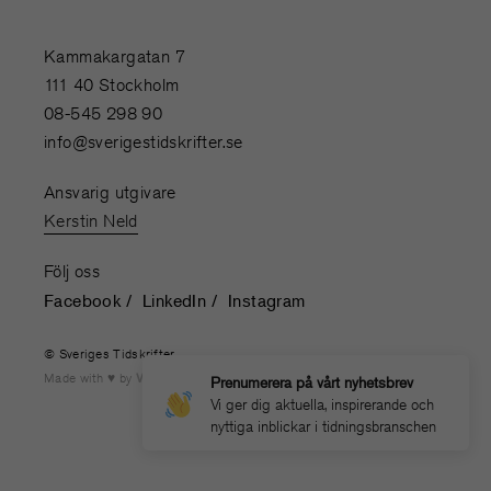
Kammakargatan 7
111 40 Stockholm
08-545 298 90
info@sverigestidskrifter.se
Ansvarig utgivare
Kerstin Neld
Följ oss
Facebook
LinkedIn
Instagram
© Sveriges Tidskrifter
Made with
by
WONDERFOUR
Prenumerera på vårt nyhetsbrev
Vi ger dig aktuella, inspirerande och
nyttiga inblickar i tidningsbranschen