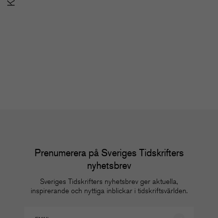
SoMe-nätverket för
u
redaktioner
m
Nätverk
Nä
Prenumerera på Sveriges Tidskrifters
nyhetsbrev
Sveriges Tidskrifters nyhetsbrev ger aktuella,
inspirerande och nyttiga inblickar i tidskriftsvärlden.