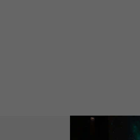
Almedalen
Publicistpodden