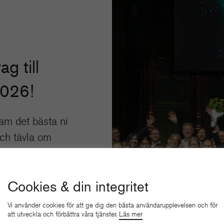
ag till
2026!
am det bästa ni
och tävla om
kelser.
 HÄR
Cookies & din integritet
Vi använder cookies för att ge dig den bästa användarupplevelsen och för
att utveckla och förbättra våra tjänster.
Läs mer