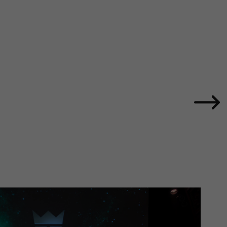
framtid
Nyheter