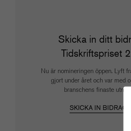
Skicka in ditt bidr
Tidskriftspriset 
Nu är nomineringen öppen. Lyft fr
gjort under året och var med 
branschens finaste utmär
SKICKA IN BIDRAG