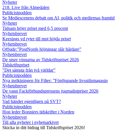
Nyheter
218. Live från Almedalen
Publicistpodden
Se Mediescenens debatt om AI, politik och mediernas framtid
Nyheter
Tidsam höjer priset med 6,5 procent
Nyhetsbrevet
Keesings vd ryter till mot höjda priset
Nyhetsbrevet
Offside:”PostNords höjningar slår hårdare”
Nyhetsbrevet
De utser vinnarna av Tidskriftspriset 2026
Tidskriftspriset
”Det sämsta från två världar”
Publicistpodden
Nya inriktningen för Filter: ”Fördjupande livsstilsmagasin
Nyhetsbrevet
De vann Fackförbundspressens journalistpriser 2026
Nyheter
Vad händer egentligen på SVT?
Publicistpodden
Hon leder Bonniers tidskrifter i Norden
Nyhetsbrevet
Till alla nyheter i nyhetsarkivet
Skicka in ditt bidrag till Tidskriftspriset 2026!