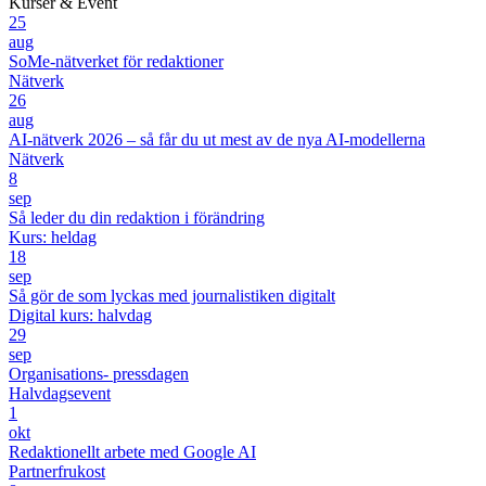
Kurser & Event
25
aug
SoMe-nätverket för redaktioner
Nätverk
26
aug
AI-nätverk 2026 – så får du ut mest av de nya AI-modellerna
Nätverk
8
sep
Så leder du din redaktion i förändring
Kurs: heldag
18
sep
Så gör de som lyckas med journalistiken digitalt
Digital kurs: halvdag
29
sep
Organisations- pressdagen
Halvdagsevent
1
okt
Redaktionellt arbete med Google AI
Partnerfrukost