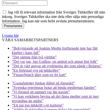
Jag vill få relevant information från Sveriges Tidskrifter till min
inkorg. Sveriges Tidskrifter ska inte dela eller sälja min personliga
information. Jag kan när som helst avsluta prenumerationen.
Lyssna här
VÅRA SAMARBETSPARTNERS
”Bekymrande att Joakim Medin fortfarande inte har fått
klarhet i hans fall”
”Det sämsta från två världar”
”Det var jag, Jan Guillou, en amiral och annat löst folk”
”Det är vårt ansvar att synliggöra det som pågår i Belarus”
”En förlegad syn på tidskrifter”
”FinansWatch låter som en fet katt”
”Gustafsdotter funkar dåligt på löpsedel”
”Svenska regeringar hotar att binda mediernas händer”
”Vi förstod att namnet var lite kaxigt”
”Vi kan verkligen bevisa att det finns medier som är mer
trovärdiga än andra”
“Ett par ton tidskrift i en kartong”
”Alltför få tidskrifter kommer ifråga för presstödet”