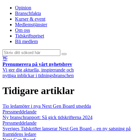
Opinion
Branschfakta
Kurser & event
Medlemstjänster
Om oss
Tidskriftspriset
Bli medlem
👋
Prenumerera på vårt nyhetsbrev
Vi ger dig aktuella, inspirerande och
nyttiga inblickar i tidningsbranschen
Tidigare artiklar
Tio ledamöter i nya Next Gen Board utsedda
Pressmeddelande
Ny branschrapport: Så gick tidskrifterna 2024
Pressmeddelande
Sveriges Tidskrifter lanserar Next Gen Board – en ny satsning på
framtidens ledare
Next Gen Board