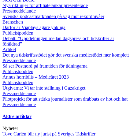
Nya riktlinjer för affiliatelänkar presenterade
Pressmeddelande
Svenska podcastmarknaden på väg mot rekordnivåer
Branschen
Därför är Viaplays ägare ynkliga
Publicistpodden
Debatt: ”Uppdelningen mellan dagspress och tidskrifter är
föråldrad”
Artikel
Det nya tidskriftsstödet gör det svenska mediestödet mer komplett
Pressmeddelande
Så ser Postnord på framtiden för tidningarna
Publicistpodden
Annus horribilis – Medieåret 2023
Publicistpodden
Utgivarna: Vi tar inte ställning i Gazakriget
Pressmeddelande
Pilotprojekt för att stärka journalister som drabbats av hot och hat
Pressmeddelande
Äldre artiklar
Nyheter
Tove Carlén blir ny jurist på Sveriges Tidskrifter