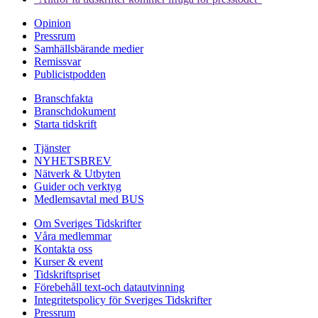
Opinion
Pressrum
Samhällsbärande medier
Remissvar
Publicistpodden
Branschfakta
Branschdokument
Starta tidskrift
Tjänster
NYHETSBREV
Nätverk & Utbyten
Guider och verktyg
Medlemsavtal med BUS
Om Sveriges Tidskrifter
Våra medlemmar
Kontakta oss
Kurser & event
Tidskriftspriset
Förebehåll text-och datautvinning
Integritetspolicy för Sveriges Tidskrifter
Pressrum