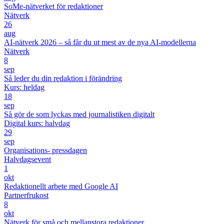
SoMe-nätverket för redaktioner
Nätverk
26
aug
AI-nätverk 2026 – så får du ut mest av de nya AI-modellerna
Nätverk
8
sep
Så leder du din redaktion i förändring
Kurs: heldag
18
sep
Så gör de som lyckas med journalistiken digitalt
Digital kurs: halvdag
29
sep
Organisations- pressdagen
Halvdagsevent
1
okt
Redaktionellt arbete med Google AI
Partnerfrukost
8
okt
Nätverk för små och mellanstora redaktioner