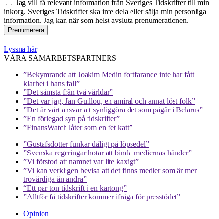
Jag vill få relevant information från Sveriges Tidskrifter till min
inkorg. Sveriges Tidskrifter ska inte dela eller sälja min personliga
information. Jag kan när som helst avsluta prenumerationen.
Lyssna här
VÅRA SAMARBETSPARTNERS
”Bekymrande att Joakim Medin fortfarande inte har fått
klarhet i hans fall”
”Det sämsta från två världar”
”Det var jag, Jan Guillou, en amiral och annat löst folk”
”Det är vårt ansvar att synliggöra det som pågår i Belarus”
”En förlegad syn på tidskrifter”
”FinansWatch låter som en fet katt”
”Gustafsdotter funkar dåligt på löpsedel”
”Svenska regeringar hotar att binda mediernas händer”
”Vi förstod att namnet var lite kaxigt”
”Vi kan verkligen bevisa att det finns medier som är mer
trovärdiga än andra”
“Ett par ton tidskrift i en kartong”
”Alltför få tidskrifter kommer ifråga för presstödet”
Opinion