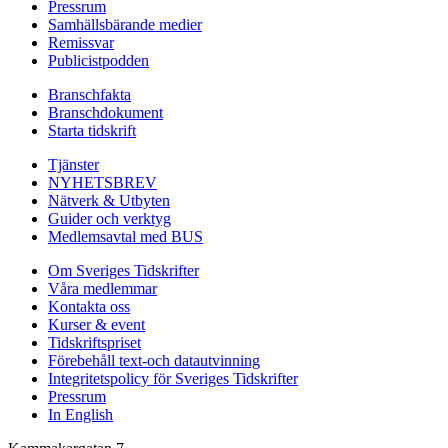
Pressrum
Samhällsbärande medier
Remissvar
Publicistpodden
Branschfakta
Branschdokument
Starta tidskrift
Tjänster
NYHETSBREV
Nätverk & Utbyten
Guider och verktyg
Medlemsavtal med BUS
Om Sveriges Tidskrifter
Våra medlemmar
Kontakta oss
Kurser & event
Tidskriftspriset
Förebehåll text-och datautvinning
Integritetspolicy för Sveriges Tidskrifter
Pressrum
In English