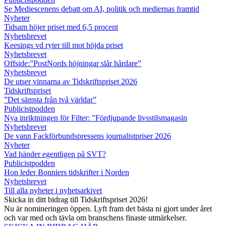
Se Mediescenens debatt om AI, politik och mediernas framtid
Nyheter
Tidsam höjer priset med 6,5 procent
Nyhetsbrevet
Keesings vd ryter till mot höjda priset
Nyhetsbrevet
Offside:”PostNords höjningar slår hårdare”
Nyhetsbrevet
De utser vinnarna av Tidskriftspriset 2026
Tidskriftspriset
”Det sämsta från två världar”
Publicistpodden
Nya inriktningen för Filter: ”Fördjupande livsstilsmagasin
Nyhetsbrevet
De vann Fackförbundspressens journalistpriser 2026
Nyheter
Vad händer egentligen på SVT?
Publicistpodden
Hon leder Bonniers tidskrifter i Norden
Nyhetsbrevet
Till alla nyheter i nyhetsarkivet
Skicka in ditt bidrag till Tidskriftspriset 2026!
Nu är nomineringen öppen. Lyft fram det bästa ni gjort under året
och var med och tävla om branschens finaste utmärkelser.