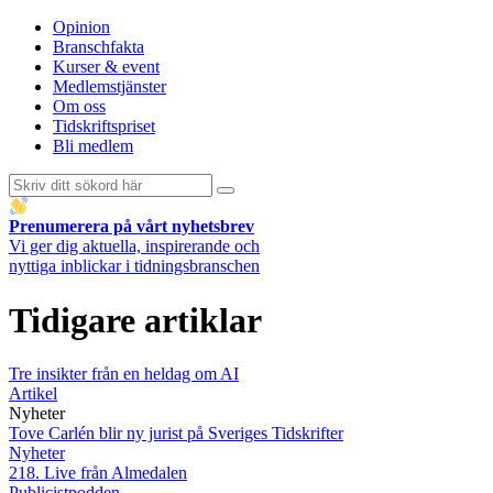
Opinion
Branschfakta
Kurser & event
Medlemstjänster
Om oss
Tidskriftspriset
Bli medlem
Prenumerera på vårt nyhetsbrev
Vi ger dig aktuella, inspirerande och
nyttiga inblickar i tidningsbranschen
Tidigare artiklar
Tre insikter från en heldag om AI
Artikel
Nyheter
Tove Carlén blir ny jurist på Sveriges Tidskrifter
Nyheter
218. Live från Almedalen
Publicistpodden