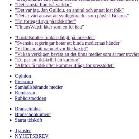
”Det sämsta från två världar”
”Det var jag, Jan Guillou, en amiral och annat löst folk”
”Det är vårt ansvar att synliggöra det som pågår i Belarus”
”En förlegad syn på tidskrifter”
”FinansWatch låter som en fet katt”
”Gustafsdotter funkar dåligt på löpsedel”
”Svenska regeringar hotar att binda mediernas händer”
”Vi förstod att namnet var lite kaxigt”
”Vi kan verkligen bevisa att det finns medier som är mer trovär
“Ett par ton tidskrift i en kartong”
”Alltför få tidskrifter kommer ifråga för presstödet”
Opinion
Pressrum
Samhällsbärande medier
Remissvar
Publicistpodden
Branschfakta
Branschdokument
Starta tidskrift
Tjänster
NYHETSBREV