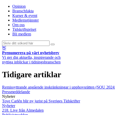
Opinion
Branschfakta
Kurser & event
Medlemstjänster
Om oss
Tidskriftspriset
Bli medlem
👋
Prenumerera på vårt nyhetsbrev
Vi ger dig aktuella, inspirerande och
nyttiga inblickar i tidningsbranschen
Tidigare artiklar
Remissyttrande angående inskränkningar i upphovsrätten (SOU 2024
Pressmeddelande
Nyheter
Tove Carlén blir ny jurist på Sveriges Tidskrifter
Nyheter
218. Live från Almedalen
Publicistpodden