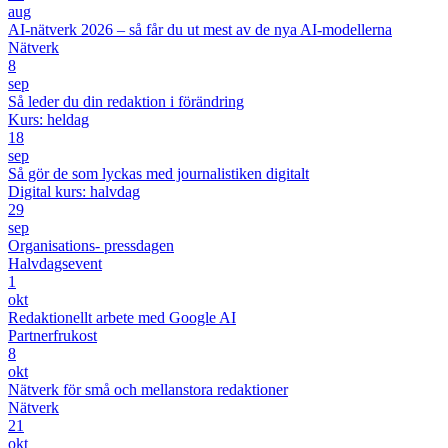
aug
AI-nätverk 2026 – så får du ut mest av de nya AI-modellerna
Nätverk
8
sep
Så leder du din redaktion i förändring
Kurs: heldag
18
sep
Så gör de som lyckas med journalistiken digitalt
Digital kurs: halvdag
29
sep
Organisations- pressdagen
Halvdagsevent
1
okt
Redaktionellt arbete med Google AI
Partnerfrukost
8
okt
Nätverk för små och mellanstora redaktioner
Nätverk
21
okt