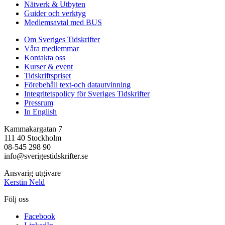
Nätverk & Utbyten
Guider och verktyg
Medlemsavtal med BUS
Om Sveriges Tidskrifter
Våra medlemmar
Kontakta oss
Kurser & event
Tidskriftspriset
Förebehåll text-och datautvinning
Integritetspolicy för Sveriges Tidskrifter
Pressrum
In English
Kammakargatan 7
111 40 Stockholm
08-545 298 90
info@sverigestidskrifter.se
Ansvarig utgivare
Kerstin Neld
Följ oss
Facebook