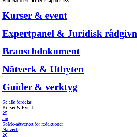
Fördelar med medlemskap hos oss
Kurser & event
Expertpanel & Juridisk rådgivn
Branschdokument
Nätverk & Utbyten
Guider & verktyg
Se alla fördelar
Kurser & Event
25
aug
SoMe-nätverket för redaktioner
Nätverk
26