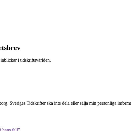
etsbrev
nblickar i tidskriftsvärlden.
inkorg. Sveriges Tidskrifter ska inte dela eller sälja min personliga info
 hans fall”