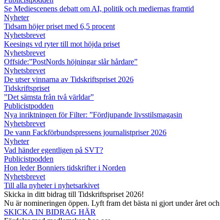
Se Mediescenens debatt om AI, politik och mediernas framtid
Nyheter
Tidsam höjer priset med 6,5 procent
Nyhetsbrevet
Keesings vd ryter till mot höjda priset
Nyhetsbrevet
Offside:”PostNords höjningar slår hårdare”
Nyhetsbrevet
De utser vinnarna av Tidskriftspriset 2026
Tidskriftspriset
”Det sämsta från två världar”
Publicistpodden
Nya inriktningen för Filter: ”Fördjupande livsstilsmagasin
Nyhetsbrevet
De vann Fackförbundspressens journalistpriser 2026
Nyheter
Vad händer egentligen på SVT?
Publicistpodden
Hon leder Bonniers tidskrifter i Norden
Nyhetsbrevet
Till alla nyheter i nyhetsarkivet
Skicka in ditt bidrag till Tidskriftspriset 2026!
Nu är nomineringen öppen. Lyft fram det bästa ni gjort under året oc
SKICKA IN BIDRAG HÄR