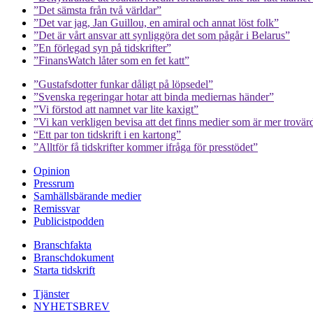
”Det sämsta från två världar”
”Det var jag, Jan Guillou, en amiral och annat löst folk”
”Det är vårt ansvar att synliggöra det som pågår i Belarus”
”En förlegad syn på tidskrifter”
”FinansWatch låter som en fet katt”
”Gustafsdotter funkar dåligt på löpsedel”
”Svenska regeringar hotar att binda mediernas händer”
”Vi förstod att namnet var lite kaxigt”
”Vi kan verkligen bevisa att det finns medier som är mer trovär
“Ett par ton tidskrift i en kartong”
”Alltför få tidskrifter kommer ifråga för presstödet”
Opinion
Pressrum
Samhällsbärande medier
Remissvar
Publicistpodden
Branschfakta
Branschdokument
Starta tidskrift
Tjänster
NYHETSBREV