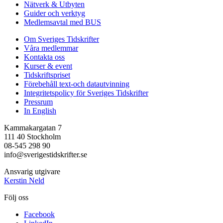
Nätverk & Utbyten
Guider och verktyg
Medlemsavtal med BUS
Om Sveriges Tidskrifter
Våra medlemmar
Kontakta oss
Kurser & event
Tidskriftspriset
Förebehåll text-och datautvinning
Integritetspolicy för Sveriges Tidskrifter
Pressrum
In English
Kammakargatan 7
111 40 Stockholm
08-545 298 90
info@sverigestidskrifter.se
Ansvarig utgivare
Kerstin Neld
Följ oss
Facebook