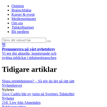
Opinion
Branschfakta
Kurser & event
Medlemstjänster
Om oss
Tidskriftspriset
Bli medlem
👋
Prenumerera på vårt nyhetsbrev
Vi ger dig aktuella, inspirerande och
nyttiga inblickar i tidningsbranschen
Tidigare artiklar
Slopa printtidningen? – Så gör du det på rätt sätt
Nyhetsbrevet
Nyheter
Tove Carlén blir ny jurist på Sveriges Tidskrifter
Nyheter
218. Live från Almedalen
Publicistpodden