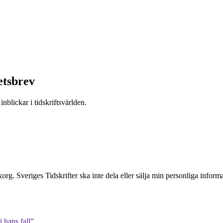
etsbrev
nblickar i tidskriftsvärlden.
inkorg. Sveriges Tidskrifter ska inte dela eller sälja min personliga info
 hans fall”