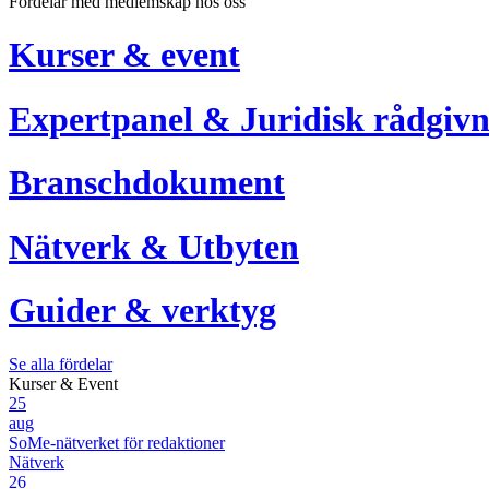
Fördelar med medlemskap hos oss
Kurser & event
Expertpanel & Juridisk rådgivn
Branschdokument
Nätverk & Utbyten
Guider & verktyg
Se alla fördelar
Kurser & Event
25
aug
SoMe-nätverket för redaktioner
Nätverk
26