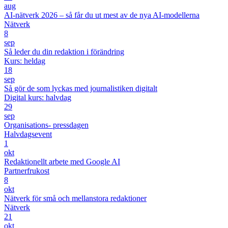
aug
AI-nätverk 2026 – så får du ut mest av de nya AI-modellerna
Nätverk
8
sep
Så leder du din redaktion i förändring
Kurs: heldag
18
sep
Så gör de som lyckas med journalistiken digitalt
Digital kurs: halvdag
29
sep
Organisations- pressdagen
Halvdagsevent
1
okt
Redaktionellt arbete med Google AI
Partnerfrukost
8
okt
Nätverk för små och mellanstora redaktioner
Nätverk
21
okt