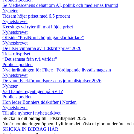
Se Mediescenens debatt om AI, politik och mediernas framtid
Nyheter
Tidsam höjer priset med 6,5 procent
Nyhetsbrevet
Keesings vd ryter till mot höjda priset
Nyhetsbrevet
Offside:”PostNords höjningar slår hårdare”
Nyhetsbrevet
De utser vinnarna av Tidskriftspriset 2026
Tidskriftspriset
”Det sämsta från två världar”
Publicistpodden
Nya inriktningen för Filter: ”Fördjupande livsstilsmagasin
Nyhetsbrevet
De vann Fackförbundspressens journalistpriser 2026
Nyheter
Vad händer egentligen på SVT?
Publicistpodden
Hon leder Bonniers tidskrifter i Norden
Nyhetsbrevet
Till alla nyheter i nyhetsarkivet
Skicka in ditt bidrag till Tidskriftspriset 2026!
Nu är nomineringen öppen. Lyft fram det bästa ni gjort under året oc
SKICKA IN BIDRAG HÄR