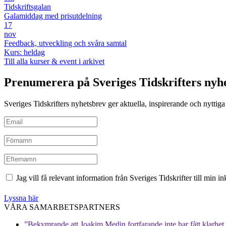
Tidskriftsgalan
Galamiddag med prisutdelning
17
nov
Feedback, utveckling och svåra samtal
Kurs: heldag
Till alla kurser & event i arkivet
Prenumerera på Sveriges Tidskrifters nyh
Sveriges Tidskrifters nyhetsbrev ger aktuella, inspirerande och nyttiga i
Jag vill få relevant information från Sveriges Tidskrifter till min 
Lyssna här
VÅRA SAMARBETSPARTNERS
”Bekymrande att Joakim Medin fortfarande inte har fått klarhet i