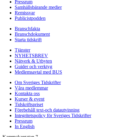
Pressrum
Samhällsbärande medier
Remissvar
Publicistpodden
Branschfakta
Branschdokument
Starta tidskrift
Tjänster
NYHETSBREV
Nätverk & Utbyten
Guider och verktyg
Medlemsavtal med BUS
Om Sveriges Tidskrifter
Våra medlemmar
Kontakta oss
Kurser & event
Tidskriftspriset
Förebehåll text-och datautvinning
Integritetspolicy för Sveriges Tidskrifter
Pressrum
In English
Kammakargatan 7