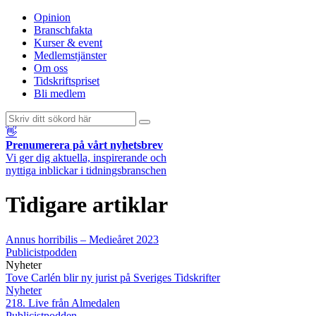
Opinion
Branschfakta
Kurser & event
Medlemstjänster
Om oss
Tidskriftspriset
Bli medlem
👋
Prenumerera på vårt nyhetsbrev
Vi ger dig aktuella, inspirerande och
nyttiga inblickar i tidningsbranschen
Tidigare artiklar
Annus horribilis – Medieåret 2023
Publicistpodden
Nyheter
Tove Carlén blir ny jurist på Sveriges Tidskrifter
Nyheter
218. Live från Almedalen
Publicistpodden