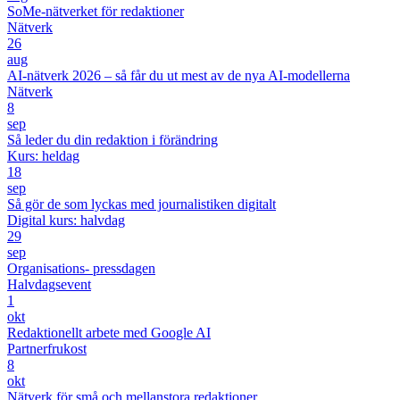
SoMe-nätverket för redaktioner
Nätverk
26
aug
AI-nätverk 2026 – så får du ut mest av de nya AI-modellerna
Nätverk
8
sep
Så leder du din redaktion i förändring
Kurs: heldag
18
sep
Så gör de som lyckas med journalistiken digitalt
Digital kurs: halvdag
29
sep
Organisations- pressdagen
Halvdagsevent
1
okt
Redaktionellt arbete med Google AI
Partnerfrukost
8
okt
Nätverk för små och mellanstora redaktioner