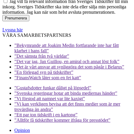
Jag vill få relevant information från Sveriges Tidskrifter till min
inkorg. Sveriges Tidskrifter ska inte dela eller sälja min personliga
information. Jag kan när som helst avsluta prenumerationen.
Lyssna här
VÅRA SAMARBETSPARTNERS
”Bekymrande att Joakim Medin fortfarande inte har fått
klarhet i hans fall”
”Det sämsta från två världar”
”Det var jag, Jan Guillou, en amiral och annat löst folk”
”Det är vårt ansvar att synliggöra det som pågår i Belarus”
”En förlegad syn på tidskrifter”
”FinansWatch låter som en fet katt”
”Gustafsdotter funkar dåligt på löpsedel”
”Svenska regeringar hotar att binda mediernas händer”
”Vi förstod att namnet var lite kaxigt”
”Vi kan verkligen bevisa att det finns medier som är mer
trovärdiga än andra”
“Ett par ton tidskrift i en kartong”
”Alltför få tidskrifter kommer ifråga för presstödet”
Opinion