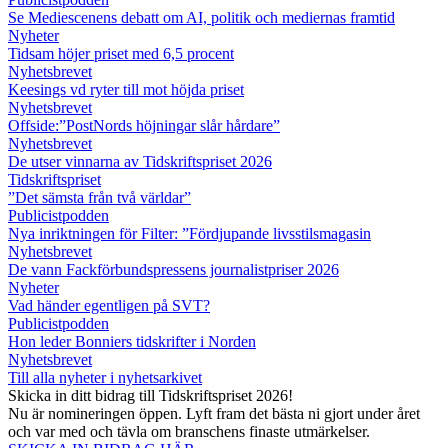
Se Mediescenens debatt om AI, politik och mediernas framtid
Nyheter
Tidsam höjer priset med 6,5 procent
Nyhetsbrevet
Keesings vd ryter till mot höjda priset
Nyhetsbrevet
Offside:”PostNords höjningar slår hårdare”
Nyhetsbrevet
De utser vinnarna av Tidskriftspriset 2026
Tidskriftspriset
”Det sämsta från två världar”
Publicistpodden
Nya inriktningen för Filter: ”Fördjupande livsstilsmagasin
Nyhetsbrevet
De vann Fackförbundspressens journalistpriser 2026
Nyheter
Vad händer egentligen på SVT?
Publicistpodden
Hon leder Bonniers tidskrifter i Norden
Nyhetsbrevet
Till alla nyheter i nyhetsarkivet
Skicka in ditt bidrag till Tidskriftspriset 2026!
Nu är nomineringen öppen. Lyft fram det bästa ni gjort under året
och var med och tävla om branschens finaste utmärkelser.