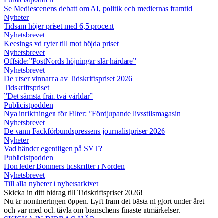
Se Mediescenens debatt om AI, politik och mediernas framtid
Nyheter
Tidsam höjer priset med 6,5 procent
Nyhetsbrevet
Keesings vd ryter till mot höjda priset
Nyhetsbrevet
Offside:”PostNords höjningar slår hårdare”
Nyhetsbrevet
De utser vinnarna av Tidskriftspriset 2026
Tidskriftspriset
”Det sämsta från två världar”
Publicistpodden
Nya inriktningen för Filter: ”Fördjupande livsstilsmagasin
Nyhetsbrevet
De vann Fackförbundspressens journalistpriser 2026
Nyheter
Vad händer egentligen på SVT?
Publicistpodden
Hon leder Bonniers tidskrifter i Norden
Nyhetsbrevet
Till alla nyheter i nyhetsarkivet
Skicka in ditt bidrag till Tidskriftspriset 2026!
Nu är nomineringen öppen. Lyft fram det bästa ni gjort under året
och var med och tävla om branschens finaste utmärkelser.