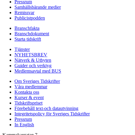
Pressrum
Samhällsbärande medier
Remissvar
Publicistpodden
Branschfakta
Branschdokument
Starta tidskrift
Tjänster
NYHETSBREV
Nätverk & Utbyten
Guider och verktyg
Medlemsavtal med BUS
Om Sveriges Tidskrifter
Våra medlemmar
Kontakta oss
Kurser & event
Tidskriftspriset
Förebehåll text-och datautvinning
Integritetspolicy för Sveriges Tidskrifter
Pressrum
In English
Kammakargatan 7