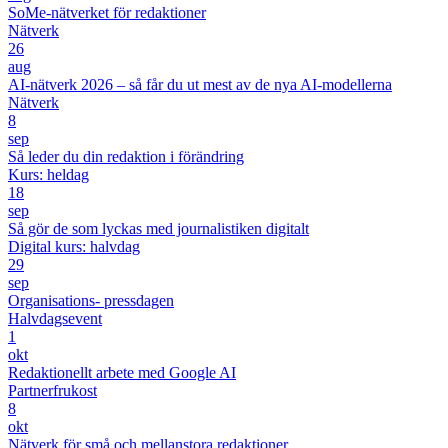
SoMe-nätverket för redaktioner
Nätverk
26
aug
AI-nätverk 2026 – så får du ut mest av de nya AI-modellerna
Nätverk
8
sep
Så leder du din redaktion i förändring
Kurs: heldag
18
sep
Så gör de som lyckas med journalistiken digitalt
Digital kurs: halvdag
29
sep
Organisations- pressdagen
Halvdagsevent
1
okt
Redaktionellt arbete med Google AI
Partnerfrukost
8
okt
Nätverk för små och mellanstora redaktioner