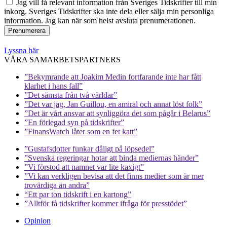
Jag vill få relevant information från Sveriges Tidskrifter till min
inkorg. Sveriges Tidskrifter ska inte dela eller sälja min personliga
information. Jag kan när som helst avsluta prenumerationen.
Lyssna här
VÅRA SAMARBETSPARTNERS
”Bekymrande att Joakim Medin fortfarande inte har fått
klarhet i hans fall”
”Det sämsta från två världar”
”Det var jag, Jan Guillou, en amiral och annat löst folk”
”Det är vårt ansvar att synliggöra det som pågår i Belarus”
”En förlegad syn på tidskrifter”
”FinansWatch låter som en fet katt”
”Gustafsdotter funkar dåligt på löpsedel”
”Svenska regeringar hotar att binda mediernas händer”
”Vi förstod att namnet var lite kaxigt”
”Vi kan verkligen bevisa att det finns medier som är mer
trovärdiga än andra”
“Ett par ton tidskrift i en kartong”
”Alltför få tidskrifter kommer ifråga för presstödet”
Opinion