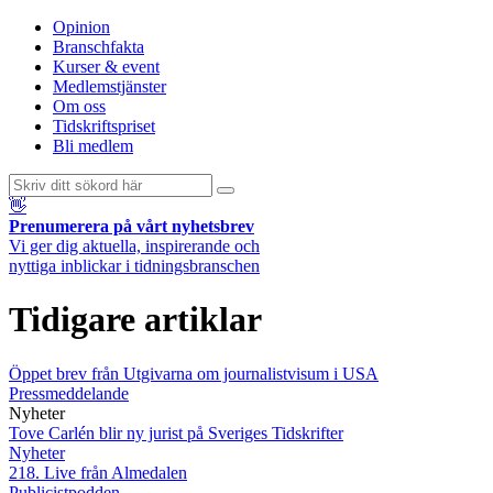
Opinion
Branschfakta
Kurser & event
Medlemstjänster
Om oss
Tidskriftspriset
Bli medlem
👋
Prenumerera på vårt nyhetsbrev
Vi ger dig aktuella, inspirerande och
nyttiga inblickar i tidningsbranschen
Tidigare artiklar
Öppet brev från Utgivarna om journalistvisum i USA
Pressmeddelande
Nyheter
Tove Carlén blir ny jurist på Sveriges Tidskrifter
Nyheter
218. Live från Almedalen
Publicistpodden