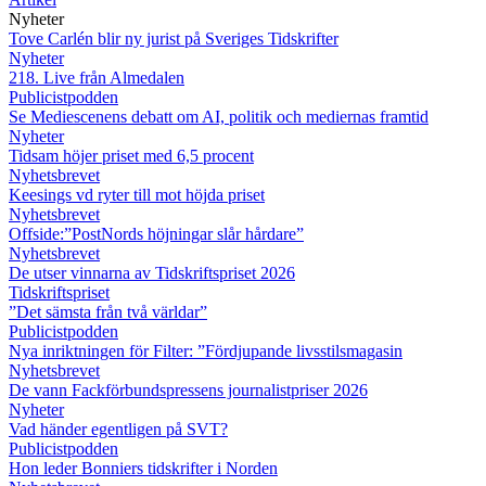
Nyheter
Tove Carlén blir ny jurist på Sveriges Tidskrifter
Nyheter
218. Live från Almedalen
Publicistpodden
Se Mediescenens debatt om AI, politik och mediernas framtid
Nyheter
Tidsam höjer priset med 6,5 procent
Nyhetsbrevet
Keesings vd ryter till mot höjda priset
Nyhetsbrevet
Offside:”PostNords höjningar slår hårdare”
Nyhetsbrevet
De utser vinnarna av Tidskriftspriset 2026
Tidskriftspriset
”Det sämsta från två världar”
Publicistpodden
Nya inriktningen för Filter: ”Fördjupande livsstilsmagasin
Nyhetsbrevet
De vann Fackförbundspressens journalistpriser 2026
Nyheter
Vad händer egentligen på SVT?
Publicistpodden
Hon leder Bonniers tidskrifter i Norden