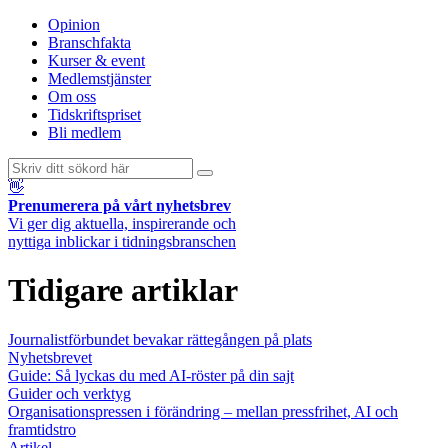
Opinion
Branschfakta
Kurser & event
Medlemstjänster
Om oss
Tidskriftspriset
Bli medlem
👋
Prenumerera på vårt nyhetsbrev
Vi ger dig aktuella, inspirerande och
nyttiga inblickar i tidningsbranschen
Tidigare artiklar
Journalistförbundet bevakar rättegången på plats
Nyhetsbrevet
Guide: Så lyckas du med AI-röster på din sajt
Guider och verktyg
Organisationspressen i förändring – mellan pressfrihet, AI och
framtidstro
Artikel