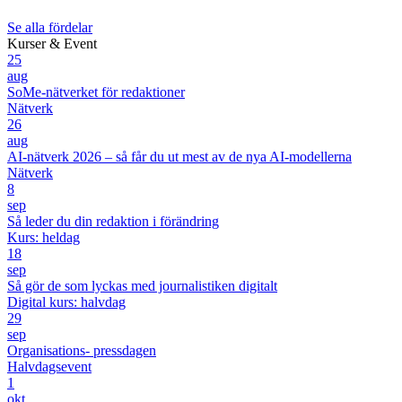
Se alla fördelar
Kurser & Event
25
aug
SoMe-nätverket för redaktioner
Nätverk
26
aug
AI-nätverk 2026 – så får du ut mest av de nya AI-modellerna
Nätverk
8
sep
Så leder du din redaktion i förändring
Kurs: heldag
18
sep
Så gör de som lyckas med journalistiken digitalt
Digital kurs: halvdag
29
sep
Organisations- pressdagen
Halvdagsevent
1
okt