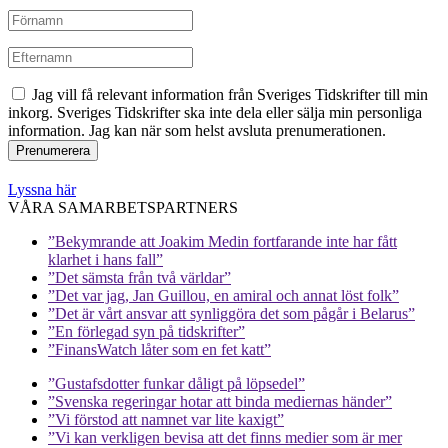
Jag vill få relevant information från Sveriges Tidskrifter till min
inkorg. Sveriges Tidskrifter ska inte dela eller sälja min personliga
information. Jag kan när som helst avsluta prenumerationen.
Lyssna här
VÅRA SAMARBETSPARTNERS
”Bekymrande att Joakim Medin fortfarande inte har fått
klarhet i hans fall”
”Det sämsta från två världar”
”Det var jag, Jan Guillou, en amiral och annat löst folk”
”Det är vårt ansvar att synliggöra det som pågår i Belarus”
”En förlegad syn på tidskrifter”
”FinansWatch låter som en fet katt”
”Gustafsdotter funkar dåligt på löpsedel”
”Svenska regeringar hotar att binda mediernas händer”
”Vi förstod att namnet var lite kaxigt”
”Vi kan verkligen bevisa att det finns medier som är mer