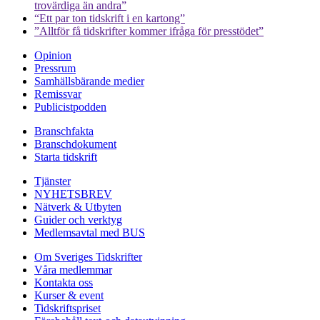
trovärdiga än andra”
“Ett par ton tidskrift i en kartong”
”Alltför få tidskrifter kommer ifråga för presstödet”
Opinion
Pressrum
Samhällsbärande medier
Remissvar
Publicistpodden
Branschfakta
Branschdokument
Starta tidskrift
Tjänster
NYHETSBREV
Nätverk & Utbyten
Guider och verktyg
Medlemsavtal med BUS
Om Sveriges Tidskrifter
Våra medlemmar
Kontakta oss
Kurser & event
Tidskriftspriset