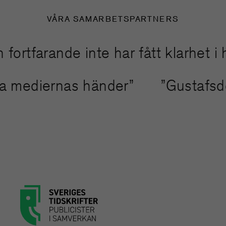
VÅRA SAMARBETSPARTNERS
farande inte har fått klarhet i han
inda mediernas händer”
”Gustaf