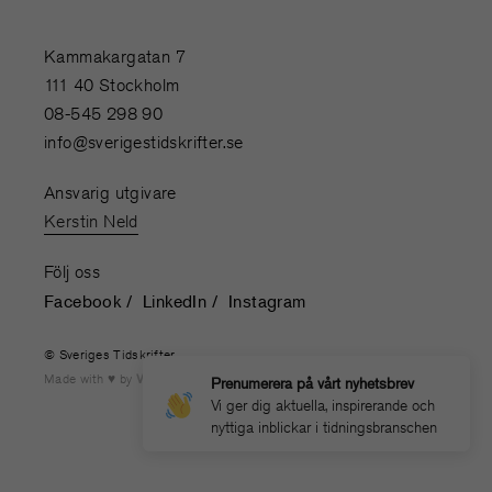
Kammakargatan 7
111 40 Stockholm
08-545 298 90
info@sverigestidskrifter.se
Ansvarig utgivare
Kerstin Neld
Följ oss
Facebook
LinkedIn
Instagram
© Sveriges Tidskrifter
Made with
by
WONDERFOUR
Prenumerera på vårt nyhetsbrev
Vi ger dig aktuella, inspirerande och
nyttiga inblickar i tidningsbranschen