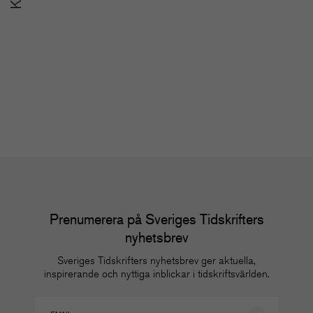
SoMe-nätverket för
u
redaktioner
m
Nätverk
Nä
Prenumerera på Sveriges Tidskrifters
nyhetsbrev
Sveriges Tidskrifters nyhetsbrev ger aktuella,
inspirerande och nyttiga inblickar i tidskriftsvärlden.