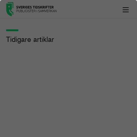
Tidigare artiklar
Metoo-backlash och
förtalsförvirring
Tidskriftspodden