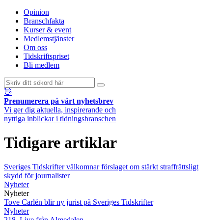
Opinion
Branschfakta
Kurser & event
Medlemstjänster
Om oss
Tidskriftspriset
Bli medlem
👋
Prenumerera på vårt nyhetsbrev
Vi ger dig aktuella, inspirerande och
nyttiga inblickar i tidningsbranschen
Tidigare artiklar
Sveriges Tidskrifter välkomnar förslaget om stärkt straffrättsligt
skydd för journalister
Nyheter
Nyheter
Tove Carlén blir ny jurist på Sveriges Tidskrifter
Nyheter
218. Live från Almedalen