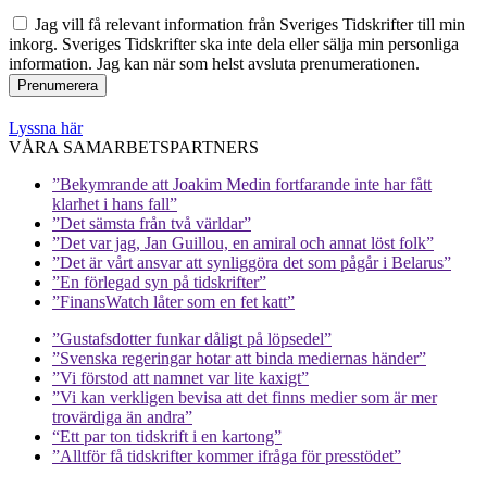
Jag vill få relevant information från Sveriges Tidskrifter till min
inkorg. Sveriges Tidskrifter ska inte dela eller sälja min personliga
information. Jag kan när som helst avsluta prenumerationen.
Lyssna här
VÅRA SAMARBETSPARTNERS
”Bekymrande att Joakim Medin fortfarande inte har fått
klarhet i hans fall”
”Det sämsta från två världar”
”Det var jag, Jan Guillou, en amiral och annat löst folk”
”Det är vårt ansvar att synliggöra det som pågår i Belarus”
”En förlegad syn på tidskrifter”
”FinansWatch låter som en fet katt”
”Gustafsdotter funkar dåligt på löpsedel”
”Svenska regeringar hotar att binda mediernas händer”
”Vi förstod att namnet var lite kaxigt”
”Vi kan verkligen bevisa att det finns medier som är mer
trovärdiga än andra”
“Ett par ton tidskrift i en kartong”
”Alltför få tidskrifter kommer ifråga för presstödet”