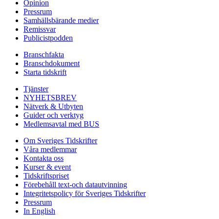
Opinion
Pressrum
Samhällsbärande medier
Remissvar
Publicistpodden
Branschfakta
Branschdokument
Starta tidskrift
Tjänster
NYHETSBREV
Nätverk & Utbyten
Guider och verktyg
Medlemsavtal med BUS
Om Sveriges Tidskrifter
Våra medlemmar
Kontakta oss
Kurser & event
Tidskriftspriset
Förebehåll text-och datautvinning
Integritetspolicy för Sveriges Tidskrifter
Pressrum
In English