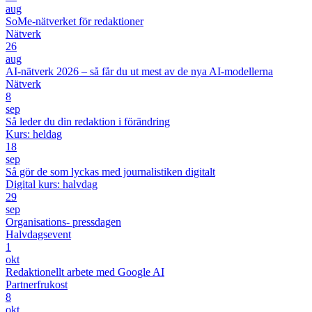
aug
SoMe-nätverket för redaktioner
Nätverk
26
aug
AI-nätverk 2026 – så får du ut mest av de nya AI-modellerna
Nätverk
8
sep
Så leder du din redaktion i förändring
Kurs: heldag
18
sep
Så gör de som lyckas med journalistiken digitalt
Digital kurs: halvdag
29
sep
Organisations- pressdagen
Halvdagsevent
1
okt
Redaktionellt arbete med Google AI
Partnerfrukost
8
okt