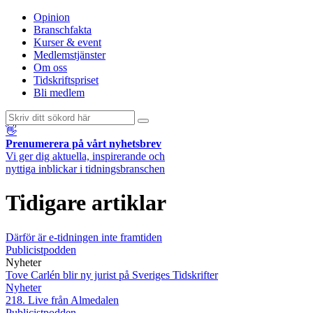
Opinion
Branschfakta
Kurser & event
Medlemstjänster
Om oss
Tidskriftspriset
Bli medlem
👋
Prenumerera på vårt nyhetsbrev
Vi ger dig aktuella, inspirerande och
nyttiga inblickar i tidningsbranschen
Tidigare artiklar
Därför är e-tidningen inte framtiden
Publicistpodden
Nyheter
Tove Carlén blir ny jurist på Sveriges Tidskrifter
Nyheter
218. Live från Almedalen
Publicistpodden