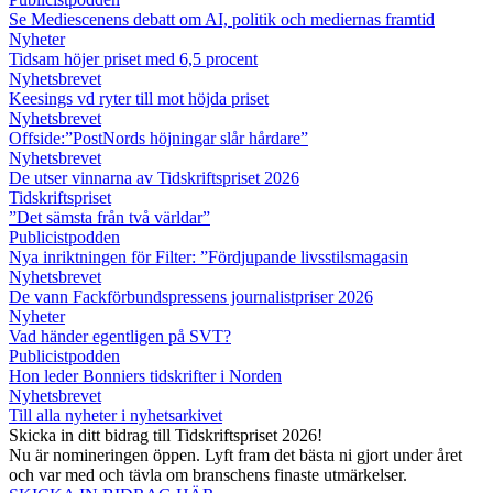
Se Mediescenens debatt om AI, politik och mediernas framtid
Nyheter
Tidsam höjer priset med 6,5 procent
Nyhetsbrevet
Keesings vd ryter till mot höjda priset
Nyhetsbrevet
Offside:”PostNords höjningar slår hårdare”
Nyhetsbrevet
De utser vinnarna av Tidskriftspriset 2026
Tidskriftspriset
”Det sämsta från två världar”
Publicistpodden
Nya inriktningen för Filter: ”Fördjupande livsstilsmagasin
Nyhetsbrevet
De vann Fackförbundspressens journalistpriser 2026
Nyheter
Vad händer egentligen på SVT?
Publicistpodden
Hon leder Bonniers tidskrifter i Norden
Nyhetsbrevet
Till alla nyheter i nyhetsarkivet
Skicka in ditt bidrag till Tidskriftspriset 2026!
Nu är nomineringen öppen. Lyft fram det bästa ni gjort under året
och var med och tävla om branschens finaste utmärkelser.