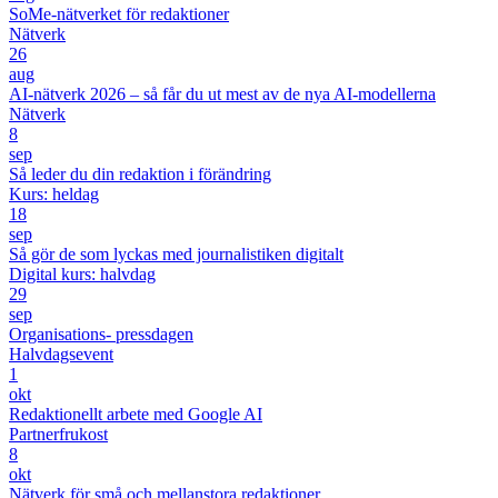
SoMe-nätverket för redaktioner
Nätverk
26
aug
AI-nätverk 2026 – så får du ut mest av de nya AI-modellerna
Nätverk
8
sep
Så leder du din redaktion i förändring
Kurs: heldag
18
sep
Så gör de som lyckas med journalistiken digitalt
Digital kurs: halvdag
29
sep
Organisations- pressdagen
Halvdagsevent
1
okt
Redaktionellt arbete med Google AI
Partnerfrukost
8
okt
Nätverk för små och mellanstora redaktioner