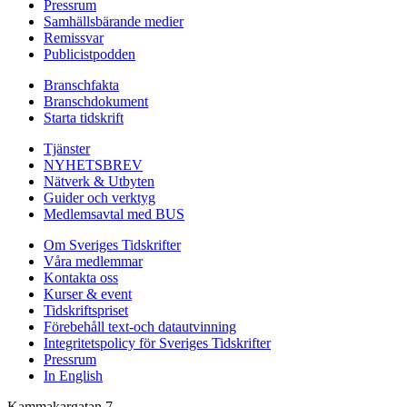
Pressrum
Samhällsbärande medier
Remissvar
Publicistpodden
Branschfakta
Branschdokument
Starta tidskrift
Tjänster
NYHETSBREV
Nätverk & Utbyten
Guider och verktyg
Medlemsavtal med BUS
Om Sveriges Tidskrifter
Våra medlemmar
Kontakta oss
Kurser & event
Tidskriftspriset
Förebehåll text-och datautvinning
Integritetspolicy för Sveriges Tidskrifter
Pressrum
In English
Kammakargatan 7