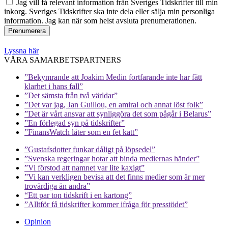
Jag vill få relevant information från Sveriges Tidskrifter till min
inkorg. Sveriges Tidskrifter ska inte dela eller sälja min personliga
information. Jag kan när som helst avsluta prenumerationen.
Lyssna här
VÅRA SAMARBETSPARTNERS
”Bekymrande att Joakim Medin fortfarande inte har fått
klarhet i hans fall”
”Det sämsta från två världar”
”Det var jag, Jan Guillou, en amiral och annat löst folk”
”Det är vårt ansvar att synliggöra det som pågår i Belarus”
”En förlegad syn på tidskrifter”
”FinansWatch låter som en fet katt”
”Gustafsdotter funkar dåligt på löpsedel”
”Svenska regeringar hotar att binda mediernas händer”
”Vi förstod att namnet var lite kaxigt”
”Vi kan verkligen bevisa att det finns medier som är mer
trovärdiga än andra”
“Ett par ton tidskrift i en kartong”
”Alltför få tidskrifter kommer ifråga för presstödet”
Opinion