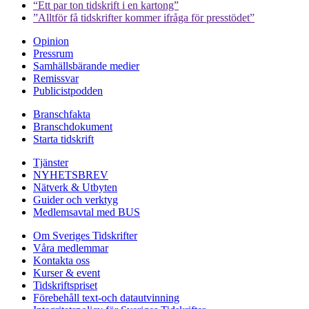
“Ett par ton tidskrift i en kartong”
”Alltför få tidskrifter kommer ifråga för presstödet”
Opinion
Pressrum
Samhällsbärande medier
Remissvar
Publicistpodden
Branschfakta
Branschdokument
Starta tidskrift
Tjänster
NYHETSBREV
Nätverk & Utbyten
Guider och verktyg
Medlemsavtal med BUS
Om Sveriges Tidskrifter
Våra medlemmar
Kontakta oss
Kurser & event
Tidskriftspriset
Förebehåll text-och datautvinning