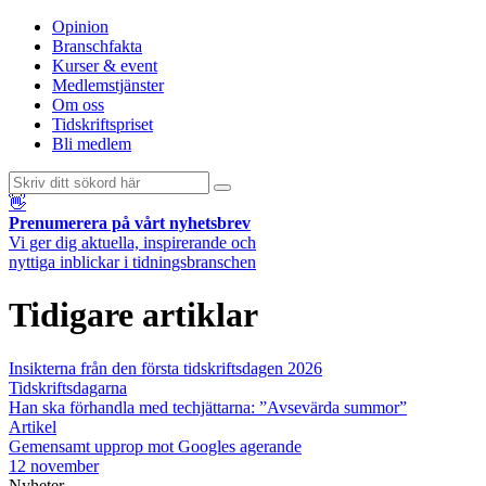
Opinion
Branschfakta
Kurser & event
Medlemstjänster
Om oss
Tidskriftspriset
Bli medlem
👋
Prenumerera på vårt nyhetsbrev
Vi ger dig aktuella, inspirerande och
nyttiga inblickar i tidningsbranschen
Tidigare artiklar
Insikterna från den första tidskriftsdagen 2026
Tidskriftsdagarna
Han ska förhandla med techjättarna: ”Avsevärda summor”
Artikel
Gemensamt upprop mot Googles agerande
12 november
Nyheter