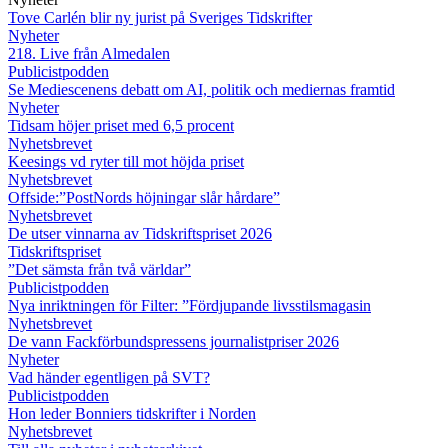
Tove Carlén blir ny jurist på Sveriges Tidskrifter
Nyheter
218. Live från Almedalen
Publicistpodden
Se Mediescenens debatt om AI, politik och mediernas framtid
Nyheter
Tidsam höjer priset med 6,5 procent
Nyhetsbrevet
Keesings vd ryter till mot höjda priset
Nyhetsbrevet
Offside:”PostNords höjningar slår hårdare”
Nyhetsbrevet
De utser vinnarna av Tidskriftspriset 2026
Tidskriftspriset
”Det sämsta från två världar”
Publicistpodden
Nya inriktningen för Filter: ”Fördjupande livsstilsmagasin
Nyhetsbrevet
De vann Fackförbundspressens journalistpriser 2026
Nyheter
Vad händer egentligen på SVT?
Publicistpodden
Hon leder Bonniers tidskrifter i Norden
Nyhetsbrevet