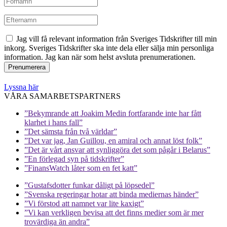
Jag vill få relevant information från Sveriges Tidskrifter till min
inkorg. Sveriges Tidskrifter ska inte dela eller sälja min personliga
information. Jag kan när som helst avsluta prenumerationen.
Lyssna här
VÅRA SAMARBETSPARTNERS
”Bekymrande att Joakim Medin fortfarande inte har fått
klarhet i hans fall”
”Det sämsta från två världar”
”Det var jag, Jan Guillou, en amiral och annat löst folk”
”Det är vårt ansvar att synliggöra det som pågår i Belarus”
”En förlegad syn på tidskrifter”
”FinansWatch låter som en fet katt”
”Gustafsdotter funkar dåligt på löpsedel”
”Svenska regeringar hotar att binda mediernas händer”
”Vi förstod att namnet var lite kaxigt”
”Vi kan verkligen bevisa att det finns medier som är mer
trovärdiga än andra”