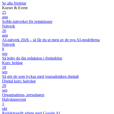
Se alla fördelar
Kurser & Event
25
aug
SoMe-nätverket för redaktioner
Nätverk
26
aug
AI-nätverk 2026 – så får du ut mest av de nya AI-modellerna
Nätverk
8
sep
Så leder du din redaktion i förändring
Kurs: heldag
18
sep
Så gör de som lyckas med journalistiken digitalt
Digital kurs: halvdag
29
sep
Organisations- pressdagen
Halvdagsevent
1
okt
Redaktionellt arbete med Google AI