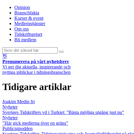
Opinion
Branschfakta
Kurser & event
Medlemstjänster
Om oss
Tidskriftspriset
Bli medlem
👋
Prenumerera på vårt nyhetsbrev
Vi ger dig aktuella, inspirerande och
nyttiga inblickar i tidningsbranschen
Tidigare artiklar
Joakim Medin fri
Nyheter
Sveriges Tidskrifters vd i Turkiet: ”Bästa möjliga utgång just nu”
Nyheter
”Här gick medierna över en gräns”
Publicistpodden
Sveriges Tidskrifter, Tidningsutgivarna och Journalistförbundet på pla