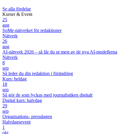
Se alla fördelar
Kurser & Event
25
aug
SoMe-nätverket för redaktioner
Nätverk
26
aug
AI-nätverk 2026 – så får du ut mest av de nya AI-modellerna
Nätverk
8
sep
Så leder du din redaktion i förändring
Kurs: heldag
18
sep
Så gör de som lyckas med journalistiken digitalt
Digital kurs: halvdag
29
sep
Organisations- pressdagen
Halvdagsevent
1
okt