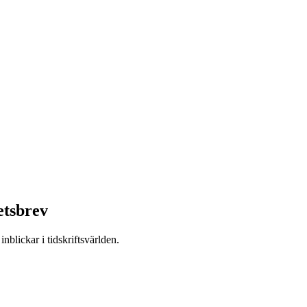
etsbrev
nblickar i tidskriftsvärlden.