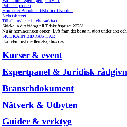
Vad händer egentligen på SVT?
Publicistpodden
Hon leder Bonniers tidskrifter i Norden
Nyhetsbrevet
Till alla nyheter i nyhetsarkivet
Skicka in ditt bidrag till Tidskriftspriset 2026!
Nu är nomineringen öppen. Lyft fram det bästa ni gjort under året oc
SKICKA IN BIDRAG HÄR
Fördelar med medlemskap hos oss
Kurser & event
Expertpanel & Juridisk rådgivn
Branschdokument
Nätverk & Utbyten
Guider & verktyg