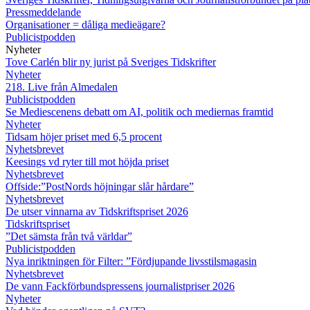
Pressmeddelande
Organisationer = dåliga medieägare?
Publicistpodden
Nyheter
Tove Carlén blir ny jurist på Sveriges Tidskrifter
Nyheter
218. Live från Almedalen
Publicistpodden
Se Mediescenens debatt om AI, politik och mediernas framtid
Nyheter
Tidsam höjer priset med 6,5 procent
Nyhetsbrevet
Keesings vd ryter till mot höjda priset
Nyhetsbrevet
Offside:”PostNords höjningar slår hårdare”
Nyhetsbrevet
De utser vinnarna av Tidskriftspriset 2026
Tidskriftspriset
”Det sämsta från två världar”
Publicistpodden
Nya inriktningen för Filter: ”Fördjupande livsstilsmagasin
Nyhetsbrevet
De vann Fackförbundspressens journalistpriser 2026
Nyheter