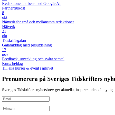
Redaktionellt arbete med Google AI
Partnerfrukost
8
okt
Nätverk för små och mellanstora redaktioner
Nätverk
21
okt
Tidskriftsgalan
Galamiddag med prisutdelning
17
nov
Feedback, utveckling och svåra samtal
Kurs: heldag
Till alla kurser & event i arkivet
Prenumerera på Sveriges Tidskrifters nyh
Sveriges Tidskrifters nyhetsbrev ger aktuella, inspirerande och nyttiga i