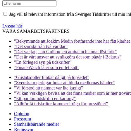
Jag vill få relevant information från Sveriges Tidskrifter till min 
Lyssna här
VÅRA SAMARBETSPARTNERS
”Bekymrande att Joakim Medin fortfarande inte har fått klarhet i
”Det sämsta från två världar”
”Det var jag, Jan Guillou, en amiral och annat löst folk”
”Det är vårt ansvar att synliggöra det som pågår i Belarus”
”En förlegad syn på tidskrifter”
”FinansWatch låter som en fet katt”
”Gustafsdotter funkar dåligt på löpsedel”
”Svenska regeringar hotar att binda mediernas händer”
”Vi förstod att namnet var lite kaxigt”
”Vi kan verkligen bevisa att det finns medier som är mer trovär
“Ett par ton tidskrift i en kartong”
”Alltför få tidskrifter kommer ifråga för presstödet”
Opinion
Pressrum
Samhällsbärande medier
Remissvar