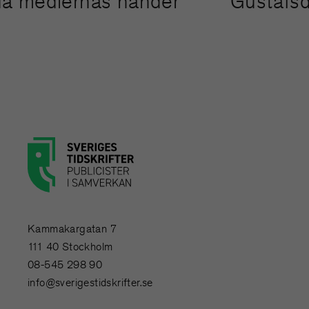
binda mediernas händer”
”Gustaf
Kammakargatan 7
111 40 Stockholm
08-545 298 90
info@sverigestidskrifter.se