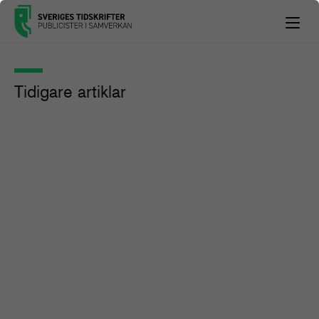
Tidigare artiklar
Se sändningen: Så kan e-handel
stärka magasinsaffären
Nyheter