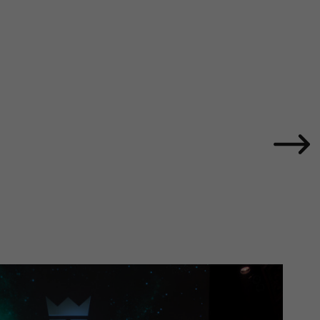
framtid
Nyheter