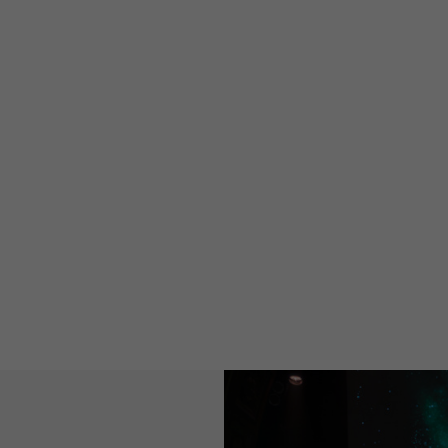
Almedalen
Publicistpodden