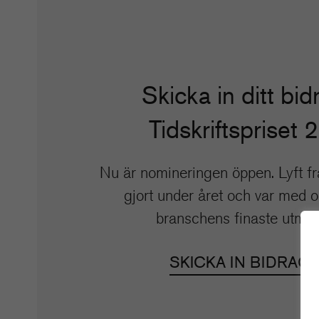
Skicka in ditt bidr
Tidskriftspriset 
Nu är nomineringen öppen. Lyft fr
gjort under året och var med 
branschens finaste utmär
SKICKA IN BIDRAG