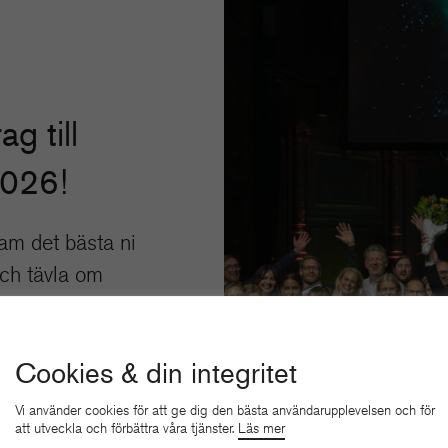
ag till
2026!
am det bästa ni
och tävla om
kelser.
 HÄR
Cookies & din integritet
Vi använder cookies för att ge dig den bästa användarupplevelsen och för
att utveckla och förbättra våra tjänster.
Läs mer