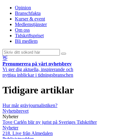
Opinion
Branschfakta
Kurser & event
Medlemstjänster
Om oss
Tidskriftspriset
Bli medlem
👋
Prenumerera på vårt nyhetsbrev
Vi ger dig aktuella, inspirerande och
nyttiga inblickar i tidningsbranschen
Tidigare artiklar
Hur mår grävjournalistiken?
Nyhetsbrevet
Nyheter
Tove Carlén blir ny jurist på Sveriges Tidskrifter
Nyheter
218. Live från Almedalen
Publicistpodden