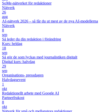
SoMe-nätverket för redaktioner
Nätverk
26
aug
AI-nätverk 2026 – så får du ut mest av de nya AI-modellerna
Nätverk
8
sep
Så leder du din redaktion i förändring
Kurs: heldag
18
sep
Så gör de som lyckas med journalistiken digitalt
Digital kurs: halvdag
29
sep
Organisations- pressdagen
Halvdagsevent
1
okt
Redaktionellt arbete med Google AI
Partnerfrukost
8
okt
Nätverk för små och mellanstora redaktioner