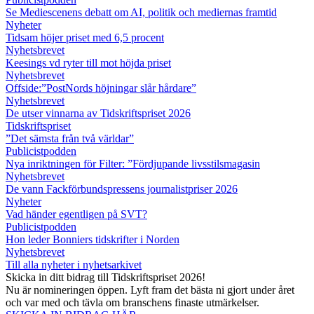
Se Mediescenens debatt om AI, politik och mediernas framtid
Nyheter
Tidsam höjer priset med 6,5 procent
Nyhetsbrevet
Keesings vd ryter till mot höjda priset
Nyhetsbrevet
Offside:”PostNords höjningar slår hårdare”
Nyhetsbrevet
De utser vinnarna av Tidskriftspriset 2026
Tidskriftspriset
”Det sämsta från två världar”
Publicistpodden
Nya inriktningen för Filter: ”Fördjupande livsstilsmagasin
Nyhetsbrevet
De vann Fackförbundspressens journalistpriser 2026
Nyheter
Vad händer egentligen på SVT?
Publicistpodden
Hon leder Bonniers tidskrifter i Norden
Nyhetsbrevet
Till alla nyheter i nyhetsarkivet
Skicka in ditt bidrag till Tidskriftspriset 2026!
Nu är nomineringen öppen. Lyft fram det bästa ni gjort under året
och var med och tävla om branschens finaste utmärkelser.