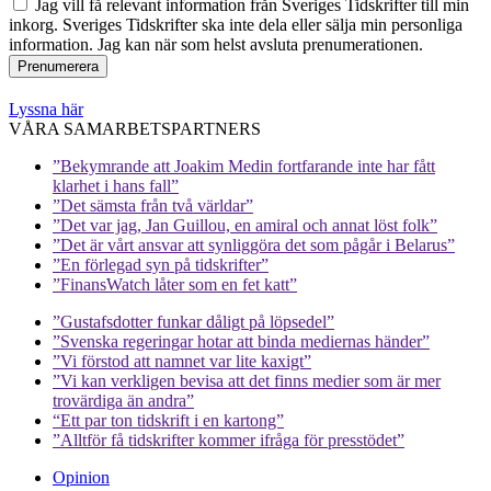
Jag vill få relevant information från Sveriges Tidskrifter till min
inkorg. Sveriges Tidskrifter ska inte dela eller sälja min personliga
information. Jag kan när som helst avsluta prenumerationen.
Lyssna här
VÅRA SAMARBETSPARTNERS
”Bekymrande att Joakim Medin fortfarande inte har fått
klarhet i hans fall”
”Det sämsta från två världar”
”Det var jag, Jan Guillou, en amiral och annat löst folk”
”Det är vårt ansvar att synliggöra det som pågår i Belarus”
”En förlegad syn på tidskrifter”
”FinansWatch låter som en fet katt”
”Gustafsdotter funkar dåligt på löpsedel”
”Svenska regeringar hotar att binda mediernas händer”
”Vi förstod att namnet var lite kaxigt”
”Vi kan verkligen bevisa att det finns medier som är mer
trovärdiga än andra”
“Ett par ton tidskrift i en kartong”
”Alltför få tidskrifter kommer ifråga för presstödet”
Opinion