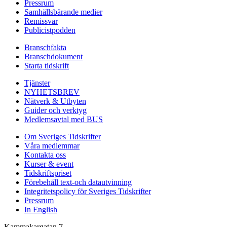
Pressrum
Samhällsbärande medier
Remissvar
Publicistpodden
Branschfakta
Branschdokument
Starta tidskrift
Tjänster
NYHETSBREV
Nätverk & Utbyten
Guider och verktyg
Medlemsavtal med BUS
Om Sveriges Tidskrifter
Våra medlemmar
Kontakta oss
Kurser & event
Tidskriftspriset
Förebehåll text-och datautvinning
Integritetspolicy för Sveriges Tidskrifter
Pressrum
In English
Kammakargatan 7