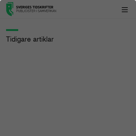
Tidigare artiklar
Vad händer egentligen på SVT?
Publicistpodden