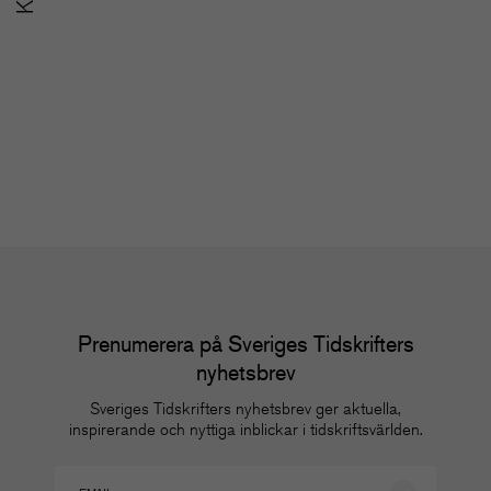
SoMe-nätverket för
u
redaktioner
m
Nätverk
Nä
Prenumerera på Sveriges Tidskrifters
nyhetsbrev
Sveriges Tidskrifters nyhetsbrev ger aktuella,
inspirerande och nyttiga inblickar i tidskriftsvärlden.