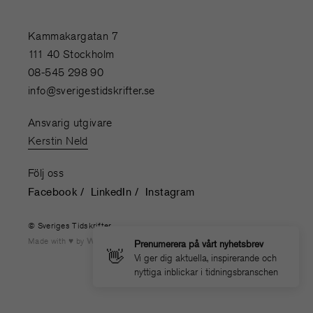
Kammakargatan 7
111 40 Stockholm
08-545 298 90
info@sverigestidskrifter.se
Ansvarig utgivare
Kerstin Neld
Följ oss
Facebook
LinkedIn
Instagram
© Sveriges Tidskrifter
Made with
by
WONDERFOUR
Prenumerera på vårt nyhetsbrev
👋
Vi ger dig aktuella, inspirerande och
nyttiga inblickar i tidningsbranschen