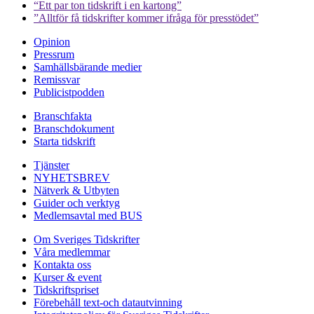
“Ett par ton tidskrift i en kartong”
”Alltför få tidskrifter kommer ifråga för presstödet”
Opinion
Pressrum
Samhällsbärande medier
Remissvar
Publicistpodden
Branschfakta
Branschdokument
Starta tidskrift
Tjänster
NYHETSBREV
Nätverk & Utbyten
Guider och verktyg
Medlemsavtal med BUS
Om Sveriges Tidskrifter
Våra medlemmar
Kontakta oss
Kurser & event
Tidskriftspriset
Förebehåll text-och datautvinning