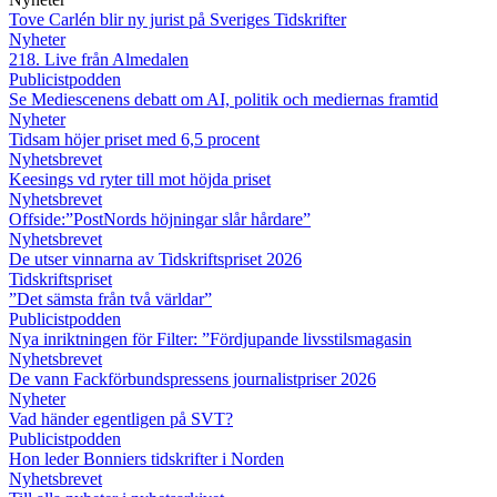
Tove Carlén blir ny jurist på Sveriges Tidskrifter
Nyheter
218. Live från Almedalen
Publicistpodden
Se Mediescenens debatt om AI, politik och mediernas framtid
Nyheter
Tidsam höjer priset med 6,5 procent
Nyhetsbrevet
Keesings vd ryter till mot höjda priset
Nyhetsbrevet
Offside:”PostNords höjningar slår hårdare”
Nyhetsbrevet
De utser vinnarna av Tidskriftspriset 2026
Tidskriftspriset
”Det sämsta från två världar”
Publicistpodden
Nya inriktningen för Filter: ”Fördjupande livsstilsmagasin
Nyhetsbrevet
De vann Fackförbundspressens journalistpriser 2026
Nyheter
Vad händer egentligen på SVT?
Publicistpodden
Hon leder Bonniers tidskrifter i Norden
Nyhetsbrevet