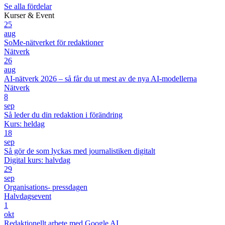
Se alla fördelar
Kurser & Event
25
aug
SoMe-nätverket för redaktioner
Nätverk
26
aug
AI-nätverk 2026 – så får du ut mest av de nya AI-modellerna
Nätverk
8
sep
Så leder du din redaktion i förändring
Kurs: heldag
18
sep
Så gör de som lyckas med journalistiken digitalt
Digital kurs: halvdag
29
sep
Organisations- pressdagen
Halvdagsevent
1
okt
Redaktionellt arbete med Google AI