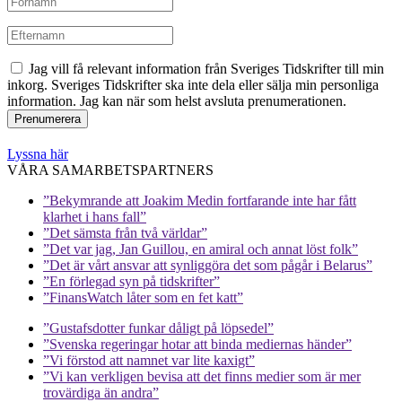
Jag vill få relevant information från Sveriges Tidskrifter till min
inkorg. Sveriges Tidskrifter ska inte dela eller sälja min personliga
information. Jag kan när som helst avsluta prenumerationen.
Lyssna här
VÅRA SAMARBETSPARTNERS
”Bekymrande att Joakim Medin fortfarande inte har fått
klarhet i hans fall”
”Det sämsta från två världar”
”Det var jag, Jan Guillou, en amiral och annat löst folk”
”Det är vårt ansvar att synliggöra det som pågår i Belarus”
”En förlegad syn på tidskrifter”
”FinansWatch låter som en fet katt”
”Gustafsdotter funkar dåligt på löpsedel”
”Svenska regeringar hotar att binda mediernas händer”
”Vi förstod att namnet var lite kaxigt”
”Vi kan verkligen bevisa att det finns medier som är mer
trovärdiga än andra”