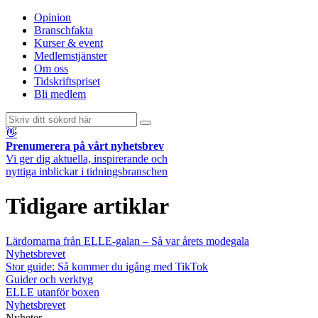
Opinion
Branschfakta
Kurser & event
Medlemstjänster
Om oss
Tidskriftspriset
Bli medlem
👋
Prenumerera på vårt nyhetsbrev
Vi ger dig aktuella, inspirerande och
nyttiga inblickar i tidningsbranschen
Tidigare artiklar
Lärdomarna från ELLE-galan – Så var årets modegala
Nyhetsbrevet
Stor guide: Så kommer du igång med TikTok
Guider och verktyg
ELLE utanför boxen
Nyhetsbrevet
Nyheter