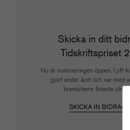
Skicka in ditt bidr
Tidskriftspriset 
Nu är nomineringen öppen. Lyft fr
gjort under året och var med 
branschens finaste utmär
SKICKA IN BIDRAG