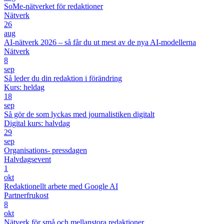
SoMe-nätverket för redaktioner
Nätverk
26
aug
AI-nätverk 2026 – så får du ut mest av de nya AI-modellerna
Nätverk
8
sep
Så leder du din redaktion i förändring
Kurs: heldag
18
sep
Så gör de som lyckas med journalistiken digitalt
Digital kurs: halvdag
29
sep
Organisations- pressdagen
Halvdagsevent
1
okt
Redaktionellt arbete med Google AI
Partnerfrukost
8
okt
Nätverk för små och mellanstora redaktioner