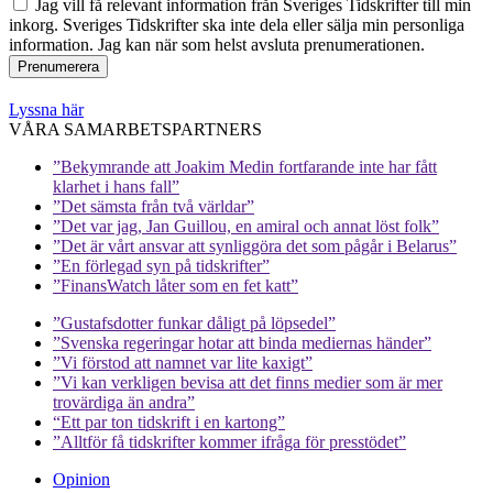
Jag vill få relevant information från Sveriges Tidskrifter till min
inkorg. Sveriges Tidskrifter ska inte dela eller sälja min personliga
information. Jag kan när som helst avsluta prenumerationen.
Lyssna här
VÅRA SAMARBETSPARTNERS
”Bekymrande att Joakim Medin fortfarande inte har fått
klarhet i hans fall”
”Det sämsta från två världar”
”Det var jag, Jan Guillou, en amiral och annat löst folk”
”Det är vårt ansvar att synliggöra det som pågår i Belarus”
”En förlegad syn på tidskrifter”
”FinansWatch låter som en fet katt”
”Gustafsdotter funkar dåligt på löpsedel”
”Svenska regeringar hotar att binda mediernas händer”
”Vi förstod att namnet var lite kaxigt”
”Vi kan verkligen bevisa att det finns medier som är mer
trovärdiga än andra”
“Ett par ton tidskrift i en kartong”
”Alltför få tidskrifter kommer ifråga för presstödet”
Opinion