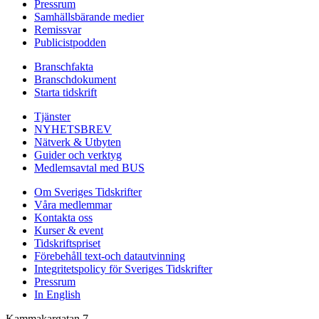
Pressrum
Samhällsbärande medier
Remissvar
Publicistpodden
Branschfakta
Branschdokument
Starta tidskrift
Tjänster
NYHETSBREV
Nätverk & Utbyten
Guider och verktyg
Medlemsavtal med BUS
Om Sveriges Tidskrifter
Våra medlemmar
Kontakta oss
Kurser & event
Tidskriftspriset
Förebehåll text-och datautvinning
Integritetspolicy för Sveriges Tidskrifter
Pressrum
In English
Kammakargatan 7