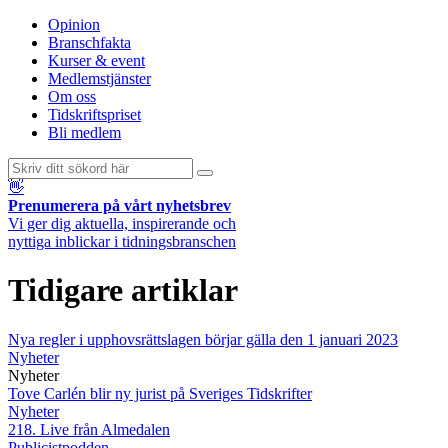
Opinion
Branschfakta
Kurser & event
Medlemstjänster
Om oss
Tidskriftspriset
Bli medlem
👋
Prenumerera på vårt nyhetsbrev
Vi ger dig aktuella, inspirerande och
nyttiga inblickar i tidningsbranschen
Tidigare artiklar
Nya regler i upphovsrättslagen börjar gälla den 1 januari 2023
Nyheter
Nyheter
Tove Carlén blir ny jurist på Sveriges Tidskrifter
Nyheter
218. Live från Almedalen
Publicistpodden