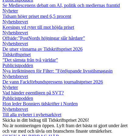
Se Mediescenens debatt om AI, politik och mediernas framtid
Nyheter
Tidsam höjer priset med 6,5 procent
Nyhetsbrevet
Keesings vd ryter till mot höjda priset
Nyhetsbrevet
Offside:”PostNords höjningar slår hårdare”
Nyhetsbrevet
De utser vinnarna av Tidskriftspriset 2026
Tidskriftspriset
”Det sämsta från två världar”
Publicistpodden
Nya inriktningen för Filter: ”Fördjupande livsstilsmagasin
Nyhetsbrevet
De vann Fackförbundspressens journalistpriser 2026
Nyheter
Vad händer egentligen på SVT?
Publicistpodden
Hon leder Bonniers tidskrifter i Norden
Nyhetsbrevet
Till alla nyheter i nyhetsarkivet
Skicka in ditt bidrag till Tidskriftspriset 2026!
Nu är nomineringen öppen. Lyft fram det bästa ni gjort under året
och var med och tävla om branschens finaste utmärkelser.