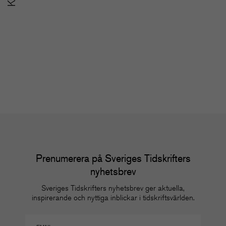
SoMe-nätverket för
u
redaktioner
m
Nätverk
Nä
Prenumerera på Sveriges Tidskrifters
nyhetsbrev
Sveriges Tidskrifters nyhetsbrev ger aktuella,
inspirerande och nyttiga inblickar i tidskriftsvärlden.