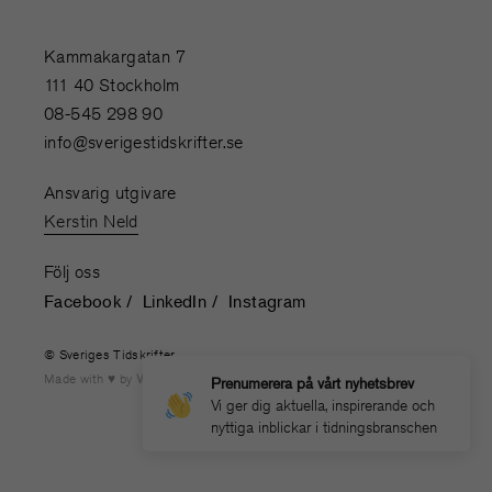
Kammakargatan 7
111 40 Stockholm
08-545 298 90
info@sverigestidskrifter.se
Ansvarig utgivare
Kerstin Neld
Följ oss
Facebook
LinkedIn
Instagram
© Sveriges Tidskrifter
Made with
by
WONDERFOUR
Prenumerera på vårt nyhetsbrev
Vi ger dig aktuella, inspirerande och
nyttiga inblickar i tidningsbranschen