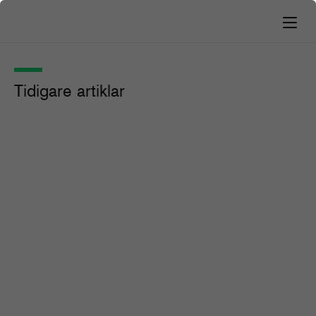
Tidigare artiklar
Europeiska medieorganisationer
och Microsoft i gemensamt upprop
22 februari