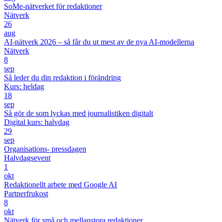
SoMe-nätverket för redaktioner
Nätverk
26
aug
AI-nätverk 2026 – så får du ut mest av de nya AI-modellerna
Nätverk
8
sep
Så leder du din redaktion i förändring
Kurs: heldag
18
sep
Så gör de som lyckas med journalistiken digitalt
Digital kurs: halvdag
29
sep
Organisations- pressdagen
Halvdagsevent
1
okt
Redaktionellt arbete med Google AI
Partnerfrukost
8
okt
Nätverk för små och mellanstora redaktioner