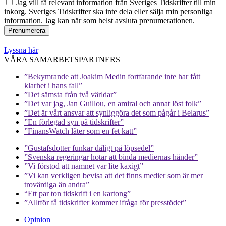
Jag vill få relevant information från Sveriges Tidskrifter till min
inkorg. Sveriges Tidskrifter ska inte dela eller sälja min personliga
information. Jag kan när som helst avsluta prenumerationen.
Lyssna här
VÅRA SAMARBETSPARTNERS
”Bekymrande att Joakim Medin fortfarande inte har fått
klarhet i hans fall”
”Det sämsta från två världar”
”Det var jag, Jan Guillou, en amiral och annat löst folk”
”Det är vårt ansvar att synliggöra det som pågår i Belarus”
”En förlegad syn på tidskrifter”
”FinansWatch låter som en fet katt”
”Gustafsdotter funkar dåligt på löpsedel”
”Svenska regeringar hotar att binda mediernas händer”
”Vi förstod att namnet var lite kaxigt”
”Vi kan verkligen bevisa att det finns medier som är mer
trovärdiga än andra”
“Ett par ton tidskrift i en kartong”
”Alltför få tidskrifter kommer ifråga för presstödet”
Opinion