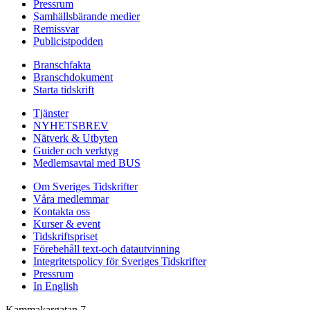
Pressrum
Samhällsbärande medier
Remissvar
Publicistpodden
Branschfakta
Branschdokument
Starta tidskrift
Tjänster
NYHETSBREV
Nätverk & Utbyten
Guider och verktyg
Medlemsavtal med BUS
Om Sveriges Tidskrifter
Våra medlemmar
Kontakta oss
Kurser & event
Tidskriftspriset
Förebehåll text-och datautvinning
Integritetspolicy för Sveriges Tidskrifter
Pressrum
In English
Kammakargatan 7