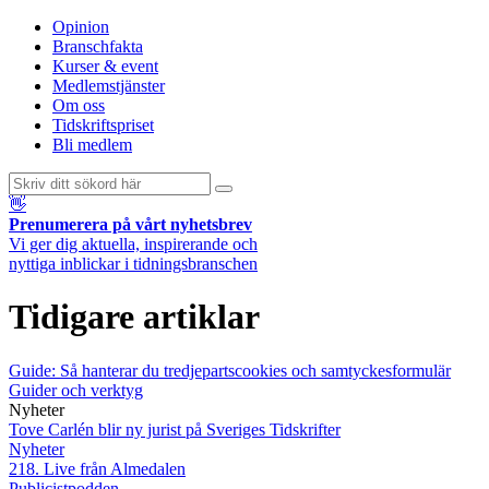
Opinion
Branschfakta
Kurser & event
Medlemstjänster
Om oss
Tidskriftspriset
Bli medlem
👋
Prenumerera på vårt nyhetsbrev
Vi ger dig aktuella, inspirerande och
nyttiga inblickar i tidningsbranschen
Tidigare artiklar
Guide: Så hanterar du tredjepartscookies och samtyckesformulär
Guider och verktyg
Nyheter
Tove Carlén blir ny jurist på Sveriges Tidskrifter
Nyheter
218. Live från Almedalen
Publicistpodden