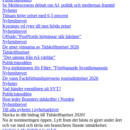
Se Mediescenens debatt om AI, politik och mediernas framtid
Nyheter
Tidsam höjer priset med 6,5 procent
Nyhetsbrevet
Keesings vd ryter till mot höjda priset
Nyhetsbrevet
Offside:”PostNords höjningar slår hårdare”
Nyhetsbrevet
De utser vinnarna av Tidskriftspriset 2026
Tidskriftspriset
”Det sämsta från två världar”
Publicistpodden
Nya inriktningen för Filter: ”Fördjupande livsstilsmagasin
Nyhetsbrevet
De vann Fackförbundspressens journalistpriser 2026
Nyheter
Vad händer egentligen på SVT?
Publicistpodden
Hon leder Bonniers tidskrifter i Norden
Nyhetsbrevet
Till alla nyheter i nyhetsarkivet
Skicka in ditt bidrag till Tidskriftspriset 2026!
Nu är nomineringen öppen. Lyft fram det bästa ni gjort under året
och var med och tävla om branschens finaste utmärkelser.