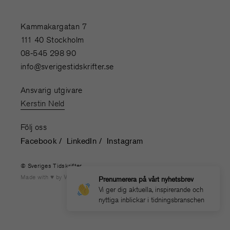
Kammakargatan 7
111 40 Stockholm
08-545 298 90
info@sverigestidskrifter.se
Ansvarig utgivare
Kerstin Neld
Följ oss
Facebook
LinkedIn
Instagram
© Sveriges Tidskrifter
Made with
by
WONDERFOUR
Prenumerera på vårt nyhetsbrev
Vi ger dig aktuella, inspirerande och
nyttiga inblickar i tidningsbranschen