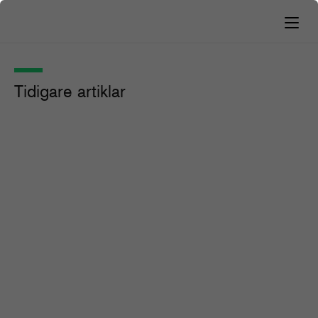
Tidigare artiklar
Efter fem år utan tidning lanseras
nytt magasin
Nyhetsbrevet