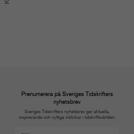
SoMe-nätverket för
u
redaktioner
m
Nätverk
Nä
Prenumerera på Sveriges Tidskrifters
nyhetsbrev
Sveriges Tidskrifters nyhetsbrev ger aktuella,
inspirerande och nyttiga inblickar i tidskriftsvärlden.