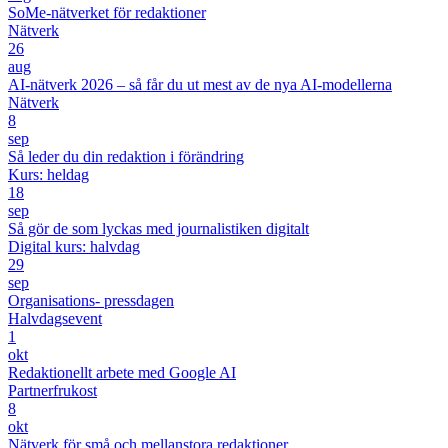
SoMe-nätverket för redaktioner
Nätverk
26
aug
AI-nätverk 2026 – så får du ut mest av de nya AI-modellerna
Nätverk
8
sep
Så leder du din redaktion i förändring
Kurs: heldag
18
sep
Så gör de som lyckas med journalistiken digitalt
Digital kurs: halvdag
29
sep
Organisations- pressdagen
Halvdagsevent
1
okt
Redaktionellt arbete med Google AI
Partnerfrukost
8
okt
Nätverk för små och mellanstora redaktioner