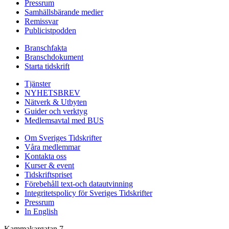
Pressrum
Samhällsbärande medier
Remissvar
Publicistpodden
Branschfakta
Branschdokument
Starta tidskrift
Tjänster
NYHETSBREV
Nätverk & Utbyten
Guider och verktyg
Medlemsavtal med BUS
Om Sveriges Tidskrifter
Våra medlemmar
Kontakta oss
Kurser & event
Tidskriftspriset
Förebehåll text-och datautvinning
Integritetspolicy för Sveriges Tidskrifter
Pressrum
In English
Kammakargatan 7