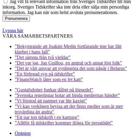
Jag vill få relevant information från Sveriges Tidskrifter till min
inkorg. Sveriges Tidskrifter ska inte dela eller sälja min personliga
information. Jag kan när som helst avsluta prenumerationen.
Lyssna här
VÅRA SAMARBETSPARTNERS
”Bekymrande att Joakim Medin fortfarande inte har fått
klarhet i hans fall”
”Det sämsta från två världar”
”Det var jag, Jan Guillou, en amiral och annat löst folk”
”Det är vårt ansvar att synliggöra det som pågår i Belarus”
”En förlegad syn på tidskrifter”
”FinansWatch låter som en fet katt”
”Gustafsdotter funkar dåligt på löpsedel”
”Svenska regeringar hotar att binda mediernas händer”
”Vi förstod att namnet var lite kaxigt”
”Vi kan verkligen bevisa att det finns medier som är mer
trovärdiga än andra”
“Ett par ton tidskrift i en kartong”
”Alltför få tidskrifter kommer ifråga för presstödet”
Opinion