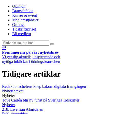
Opinion
Branschfakta
Kurser & event
Medlemstjänster
Om oss
Tidskriftspriset
Bli medlem
👋
Prenumerera på vårt nyhetsbrev
Vi ger dig aktuella, inspirerande och
nyttiga inblickar i tidningsbranschen
Tidigare artiklar
Redaktionschefens knep bakom digitala framgången
Nyhetsbrevet
Nyheter
Tove Carlén blir ny jurist på Sveriges Tidskrifter
Nyheter
218. Live från Almedalen
Publicistpodden