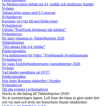
Se Mediescenens debatt om AI, politik och mediernas framtid
Nyheter
Tidsam höjer priset med 6,5 procent
Nyhetsbrevet
Keesings vd ryter till mot höjda priset
Nyhetsbrevet
Offside:”PostNords höjningar slår hårdare”
Nyhetsbrevet
De utser vinnarna av Tidskriftspriset 2026
Tidskriftspriset
”Det sämsta från två världar”
Publicistpodden
Nya inriktningen för Filter: ”Fördjupande livsstilsmagasin
Nyhetsbrevet
De vann Fackförbundspressens journalistpriser 2026
Nyheter
Vad händer egentligen på SVT?
Publicistpodden
Hon leder Bonniers tidskrifter i Norden
Nyhetsbrevet
Till alla nyheter i nyhetsarkivet
Skicka in ditt bidrag till Tidskriftspriset 2026!
Nu är nomineringen öppen. Lyft fram det bästa ni gjort under året
och var med och tävla om branschens finaste utmärkelser.