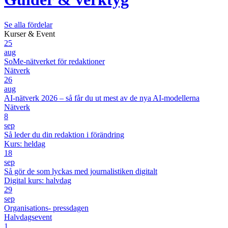
Se alla fördelar
Kurser & Event
25
aug
SoMe-nätverket för redaktioner
Nätverk
26
aug
AI-nätverk 2026 – så får du ut mest av de nya AI-modellerna
Nätverk
8
sep
Så leder du din redaktion i förändring
Kurs: heldag
18
sep
Så gör de som lyckas med journalistiken digitalt
Digital kurs: halvdag
29
sep
Organisations- pressdagen
Halvdagsevent
1