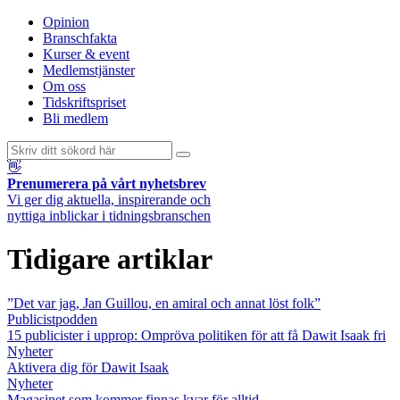
Opinion
Branschfakta
Kurser & event
Medlemstjänster
Om oss
Tidskriftspriset
Bli medlem
👋
Prenumerera på vårt nyhetsbrev
Vi ger dig aktuella, inspirerande och
nyttiga inblickar i tidningsbranschen
Tidigare artiklar
”Det var jag, Jan Guillou, en amiral och annat löst folk”
Publicistpodden
15 publicister i upprop: Ompröva politiken för att få Dawit Isaak fri
Nyheter
Aktivera dig för Dawit Isaak
Nyheter
Magasinet som kommer finnas kvar för alltid