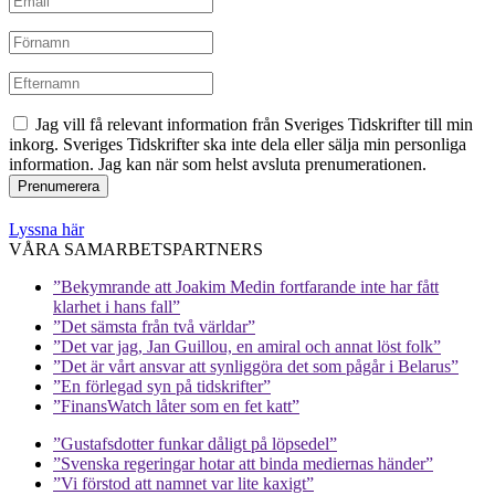
Jag vill få relevant information från Sveriges Tidskrifter till min
inkorg. Sveriges Tidskrifter ska inte dela eller sälja min personliga
information. Jag kan när som helst avsluta prenumerationen.
Lyssna här
VÅRA SAMARBETSPARTNERS
”Bekymrande att Joakim Medin fortfarande inte har fått
klarhet i hans fall”
”Det sämsta från två världar”
”Det var jag, Jan Guillou, en amiral och annat löst folk”
”Det är vårt ansvar att synliggöra det som pågår i Belarus”
”En förlegad syn på tidskrifter”
”FinansWatch låter som en fet katt”
”Gustafsdotter funkar dåligt på löpsedel”
”Svenska regeringar hotar att binda mediernas händer”
”Vi förstod att namnet var lite kaxigt”