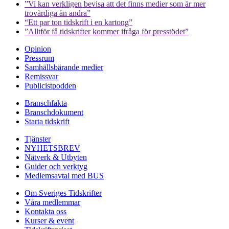
”Vi kan verkligen bevisa att det finns medier som är mer
trovärdiga än andra”
“Ett par ton tidskrift i en kartong”
”Alltför få tidskrifter kommer ifråga för presstödet”
Opinion
Pressrum
Samhällsbärande medier
Remissvar
Publicistpodden
Branschfakta
Branschdokument
Starta tidskrift
Tjänster
NYHETSBREV
Nätverk & Utbyten
Guider och verktyg
Medlemsavtal med BUS
Om Sveriges Tidskrifter
Våra medlemmar
Kontakta oss
Kurser & event