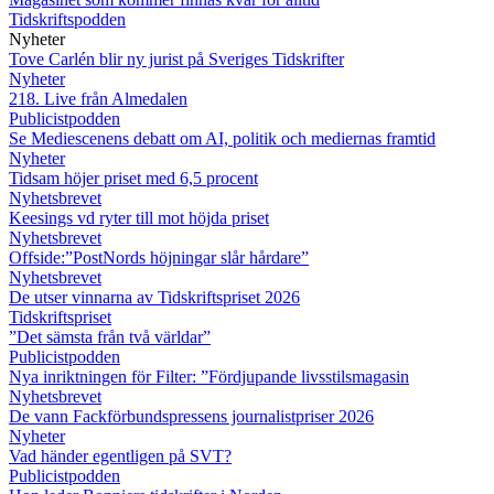
Tidskriftspodden
Nyheter
Tove Carlén blir ny jurist på Sveriges Tidskrifter
Nyheter
218. Live från Almedalen
Publicistpodden
Se Mediescenens debatt om AI, politik och mediernas framtid
Nyheter
Tidsam höjer priset med 6,5 procent
Nyhetsbrevet
Keesings vd ryter till mot höjda priset
Nyhetsbrevet
Offside:”PostNords höjningar slår hårdare”
Nyhetsbrevet
De utser vinnarna av Tidskriftspriset 2026
Tidskriftspriset
”Det sämsta från två världar”
Publicistpodden
Nya inriktningen för Filter: ”Fördjupande livsstilsmagasin
Nyhetsbrevet
De vann Fackförbundspressens journalistpriser 2026
Nyheter
Vad händer egentligen på SVT?
Publicistpodden