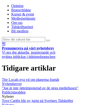
Opinion
Branschfakta
Kurser & event
Medlemstjänster
Om oss
Tidskriftspriset
Bli medlem
👋
Prenumerera på vårt nyhetsbrev
Vi ger dig aktuella, inspirerande och
nyttiga inblickar i tidningsbranschen
Tidigare artiklar
The Locals nya vd om planerna framåt
Nyhetsbrevet
”Jag är inte jätteimponerad av de stora mediehusen”
Publicistpodden
Nyheter
Tove Carlén blir ny jurist på Sveriges Tidskrifter
Nyheter