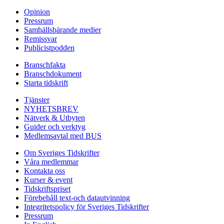
Opinion
Pressrum
Samhällsbärande medier
Remissvar
Publicistpodden
Branschfakta
Branschdokument
Starta tidskrift
Tjänster
NYHETSBREV
Nätverk & Utbyten
Guider och verktyg
Medlemsavtal med BUS
Om Sveriges Tidskrifter
Våra medlemmar
Kontakta oss
Kurser & event
Tidskriftspriset
Förebehåll text-och datautvinning
Integritetspolicy för Sveriges Tidskrifter
Pressrum