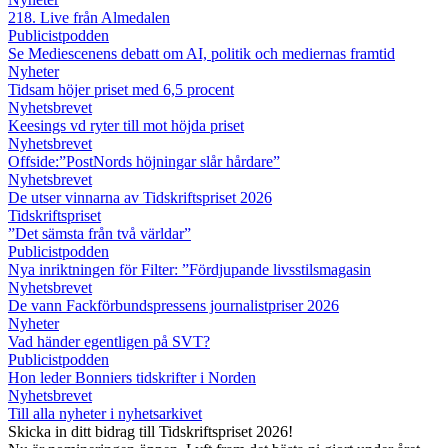
218. Live från Almedalen
Publicistpodden
Se Mediescenens debatt om AI, politik och mediernas framtid
Nyheter
Tidsam höjer priset med 6,5 procent
Nyhetsbrevet
Keesings vd ryter till mot höjda priset
Nyhetsbrevet
Offside:”PostNords höjningar slår hårdare”
Nyhetsbrevet
De utser vinnarna av Tidskriftspriset 2026
Tidskriftspriset
”Det sämsta från två världar”
Publicistpodden
Nya inriktningen för Filter: ”Fördjupande livsstilsmagasin
Nyhetsbrevet
De vann Fackförbundspressens journalistpriser 2026
Nyheter
Vad händer egentligen på SVT?
Publicistpodden
Hon leder Bonniers tidskrifter i Norden
Nyhetsbrevet
Till alla nyheter i nyhetsarkivet
Skicka in ditt bidrag till Tidskriftspriset 2026!