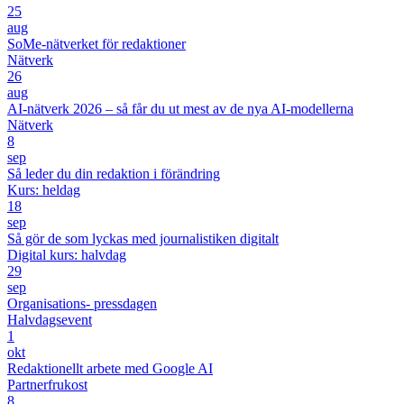
25
aug
SoMe-nätverket för redaktioner
Nätverk
26
aug
AI-nätverk 2026 – så får du ut mest av de nya AI-modellerna
Nätverk
8
sep
Så leder du din redaktion i förändring
Kurs: heldag
18
sep
Så gör de som lyckas med journalistiken digitalt
Digital kurs: halvdag
29
sep
Organisations- pressdagen
Halvdagsevent
1
okt
Redaktionellt arbete med Google AI
Partnerfrukost
8