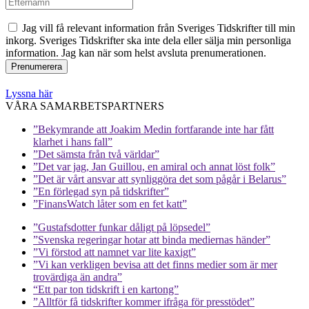
Jag vill få relevant information från Sveriges Tidskrifter till min
inkorg. Sveriges Tidskrifter ska inte dela eller sälja min personliga
information. Jag kan när som helst avsluta prenumerationen.
Lyssna här
VÅRA SAMARBETSPARTNERS
”Bekymrande att Joakim Medin fortfarande inte har fått
klarhet i hans fall”
”Det sämsta från två världar”
”Det var jag, Jan Guillou, en amiral och annat löst folk”
”Det är vårt ansvar att synliggöra det som pågår i Belarus”
”En förlegad syn på tidskrifter”
”FinansWatch låter som en fet katt”
”Gustafsdotter funkar dåligt på löpsedel”
”Svenska regeringar hotar att binda mediernas händer”
”Vi förstod att namnet var lite kaxigt”
”Vi kan verkligen bevisa att det finns medier som är mer
trovärdiga än andra”
“Ett par ton tidskrift i en kartong”
”Alltför få tidskrifter kommer ifråga för presstödet”