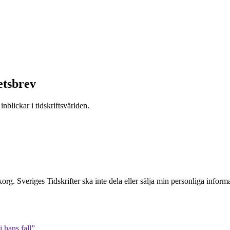
etsbrev
nblickar i tidskriftsvärlden.
inkorg. Sveriges Tidskrifter ska inte dela eller sälja min personliga info
 hans fall”