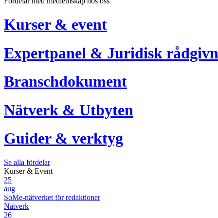
Fördelar med medlemskap hos oss
Kurser & event
Expertpanel & Juridisk rådgivn
Branschdokument
Nätverk & Utbyten
Guider & verktyg
Se alla fördelar
Kurser & Event
25
aug
SoMe-nätverket för redaktioner
Nätverk
26