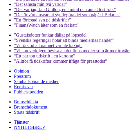
”Det sämsta från två världar”
”Det var jag, Jan Guillou, en amiral och annat löst folk”
”Det är vårt ansvar att synliggöra det som pågår i Belarus”
”En förlegad syn på tidskrifter”
”FinansWatch låter som en fet katt”
”Gustafsdotter funkar dåligt på löpsedel”
”Svenska regeringar hotar att binda mediernas händer”
”Vi förstod att namnet var lite kaxigt”
”Vi kan verkligen bevisa att det finns medier som är mer trovär
“Ett par ton tidskrift i en kartong”
”Alltför få tidskrifter kommer ifråga för presstödet”
Opinion
Pressrum
Samhällsbärande medier
Remissvar
Publicistpodden
Branschfakta
Branschdokument
Starta tidskrift
Tjänster
NYHETSBREV