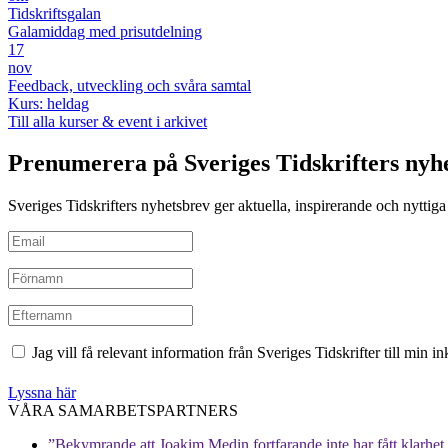
Tidskriftsgalan
Galamiddag med prisutdelning
17
nov
Feedback, utveckling och svåra samtal
Kurs: heldag
Till alla kurser & event i arkivet
Prenumerera på Sveriges Tidskrifters nyh
Sveriges Tidskrifters nyhetsbrev ger aktuella, inspirerande och nyttiga i
Jag vill få relevant information från Sveriges Tidskrifter till min 
Lyssna här
VÅRA SAMARBETSPARTNERS
”Bekymrande att Joakim Medin fortfarande inte har fått klarhet i