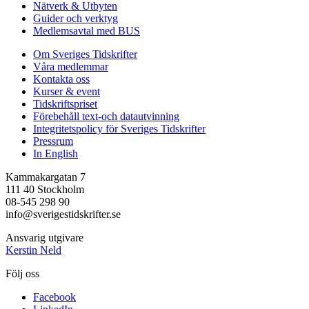
Nätverk & Utbyten
Guider och verktyg
Medlemsavtal med BUS
Om Sveriges Tidskrifter
Våra medlemmar
Kontakta oss
Kurser & event
Tidskriftspriset
Förebehåll text-och datautvinning
Integritetspolicy för Sveriges Tidskrifter
Pressrum
In English
Kammakargatan 7
111 40 Stockholm
08-545 298 90
info@sverigestidskrifter.se
Ansvarig utgivare
Kerstin Neld
Följ oss
Facebook