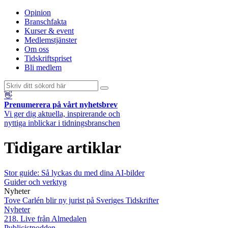
Opinion
Branschfakta
Kurser & event
Medlemstjänster
Om oss
Tidskriftspriset
Bli medlem
👋
Prenumerera på vårt nyhetsbrev
Vi ger dig aktuella, inspirerande och
nyttiga inblickar i tidningsbranschen
Tidigare artiklar
Stor guide: Så lyckas du med dina AI-bilder
Guider och verktyg
Nyheter
Tove Carlén blir ny jurist på Sveriges Tidskrifter
Nyheter
218. Live från Almedalen
Publicistpodden