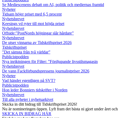
Se Mediescenens debatt om AI, politik och mediernas framtid
Nyheter
Tidsam höjer priset med 6,5 procent
Nyhetsbrevet
Keesings vd ryter till mot höjda priset
Nyhetsbrevet
Offside:”PostNords höjningar slår hårdare”
Nyhetsbrevet
De utser vinnarna av Tidskriftspriset 2026
Tidskriftspriset
”Det sämsta från två världar”
Publicistpodden
Nya inriktningen för Filter: ”Fördjupande livsstilsmagasin
Nyhetsbrevet
De vann Fackförbundspressens journalistpriser 2026
Nyheter
Vad händer egentligen på SVT?
Publicistpodden
Hon leder Bonniers tidskrifter i Norden
Nyhetsbrevet
Till alla nyheter i nyhetsarkivet
Skicka in ditt bidrag till Tidskriftspriset 2026!
Nu är nomineringen öppen. Lyft fram det bästa ni gjort under året oc
SKICKA IN BIDRAG HÄR