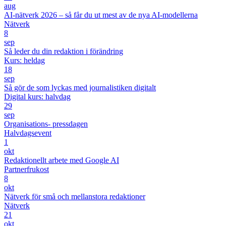
aug
AI-nätverk 2026 – så får du ut mest av de nya AI-modellerna
Nätverk
8
sep
Så leder du din redaktion i förändring
Kurs: heldag
18
sep
Så gör de som lyckas med journalistiken digitalt
Digital kurs: halvdag
29
sep
Organisations- pressdagen
Halvdagsevent
1
okt
Redaktionellt arbete med Google AI
Partnerfrukost
8
okt
Nätverk för små och mellanstora redaktioner
Nätverk
21
okt