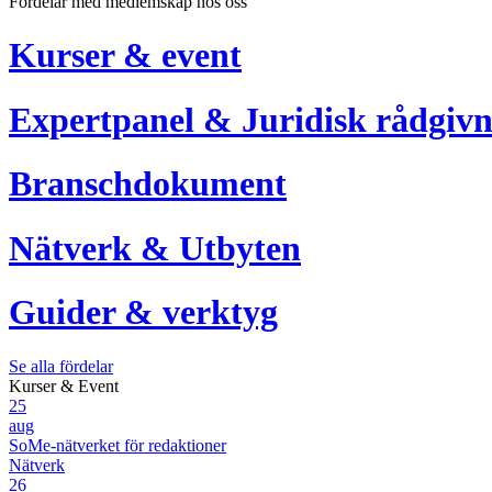
Fördelar med medlemskap hos oss
Kurser & event
Expertpanel & Juridisk rådgivn
Branschdokument
Nätverk & Utbyten
Guider & verktyg
Se alla fördelar
Kurser & Event
25
aug
SoMe-nätverket för redaktioner
Nätverk
26