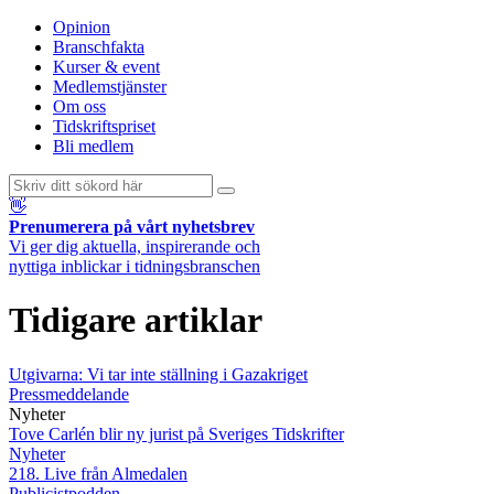
Opinion
Branschfakta
Kurser & event
Medlemstjänster
Om oss
Tidskriftspriset
Bli medlem
👋
Prenumerera på vårt nyhetsbrev
Vi ger dig aktuella, inspirerande och
nyttiga inblickar i tidningsbranschen
Tidigare artiklar
Utgivarna: Vi tar inte ställning i Gazakriget
Pressmeddelande
Nyheter
Tove Carlén blir ny jurist på Sveriges Tidskrifter
Nyheter
218. Live från Almedalen
Publicistpodden