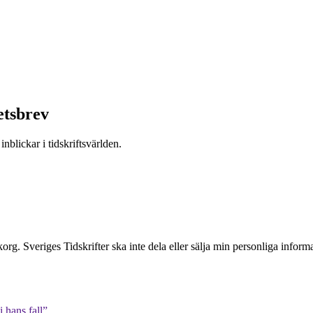
etsbrev
nblickar i tidskriftsvärlden.
inkorg. Sveriges Tidskrifter ska inte dela eller sälja min personliga info
 hans fall”