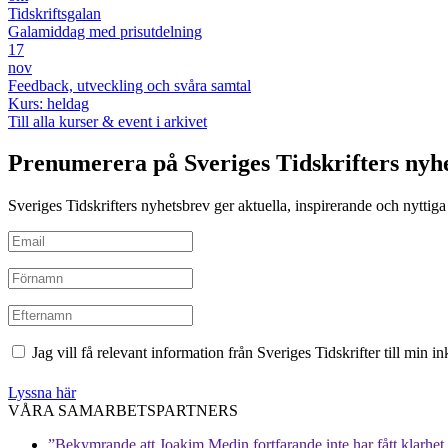
Tidskriftsgalan
Galamiddag med prisutdelning
17
nov
Feedback, utveckling och svåra samtal
Kurs: heldag
Till alla kurser & event i arkivet
Prenumerera på Sveriges Tidskrifters nyh
Sveriges Tidskrifters nyhetsbrev ger aktuella, inspirerande och nyttiga i
Jag vill få relevant information från Sveriges Tidskrifter till min 
Lyssna här
VÅRA SAMARBETSPARTNERS
”Bekymrande att Joakim Medin fortfarande inte har fått klarhet i