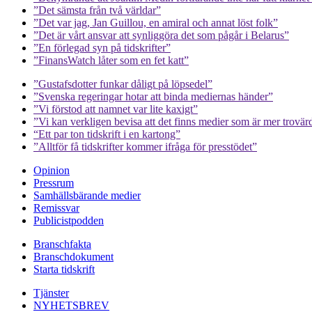
”Det sämsta från två världar”
”Det var jag, Jan Guillou, en amiral och annat löst folk”
”Det är vårt ansvar att synliggöra det som pågår i Belarus”
”En förlegad syn på tidskrifter”
”FinansWatch låter som en fet katt”
”Gustafsdotter funkar dåligt på löpsedel”
”Svenska regeringar hotar att binda mediernas händer”
”Vi förstod att namnet var lite kaxigt”
”Vi kan verkligen bevisa att det finns medier som är mer trovär
“Ett par ton tidskrift i en kartong”
”Alltför få tidskrifter kommer ifråga för presstödet”
Opinion
Pressrum
Samhällsbärande medier
Remissvar
Publicistpodden
Branschfakta
Branschdokument
Starta tidskrift
Tjänster
NYHETSBREV