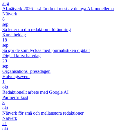
aug
AI-nätverk 2026 – så får du ut mest av de nya AI-modellerna
Nätverk
8
sep
Så leder du din redaktion i förändring
Kurs: heldag
18
sep
Så gör de som lyckas med journalistiken digitalt
Digital kurs: halvdag
29
sep
Organisations- pressdagen
Halvdagsevent
1
okt
Redaktionellt arbete med Google AI
Partnerfrukost
8
okt
Nätverk för små och mellanstora redaktioner
Nätverk
21
okt