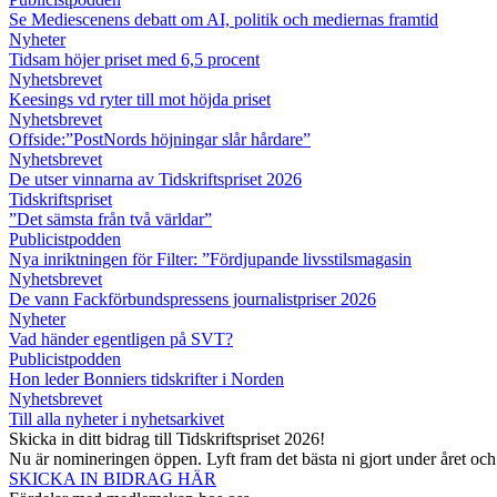
Se Mediescenens debatt om AI, politik och mediernas framtid
Nyheter
Tidsam höjer priset med 6,5 procent
Nyhetsbrevet
Keesings vd ryter till mot höjda priset
Nyhetsbrevet
Offside:”PostNords höjningar slår hårdare”
Nyhetsbrevet
De utser vinnarna av Tidskriftspriset 2026
Tidskriftspriset
”Det sämsta från två världar”
Publicistpodden
Nya inriktningen för Filter: ”Fördjupande livsstilsmagasin
Nyhetsbrevet
De vann Fackförbundspressens journalistpriser 2026
Nyheter
Vad händer egentligen på SVT?
Publicistpodden
Hon leder Bonniers tidskrifter i Norden
Nyhetsbrevet
Till alla nyheter i nyhetsarkivet
Skicka in ditt bidrag till Tidskriftspriset 2026!
Nu är nomineringen öppen. Lyft fram det bästa ni gjort under året oc
SKICKA IN BIDRAG HÄR