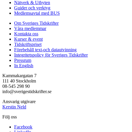
Nätverk & Utbyten
Guider och verktyg
Medlemsavtal med BUS
Om Sveriges Tidskrifter
Våra medlemmar
Kontakta oss
Kurser & event
Tidskriftspriset
Förebehåll text-och datautvinning
Integritetspolicy för Sveriges Tidskrifter
Pressrum
In English
Kammakargatan 7
111 40 Stockholm
08-545 298 90
info@sverigestidskrifter.se
Ansvarig utgivare
Kerstin Neld
Följ oss
Facebook