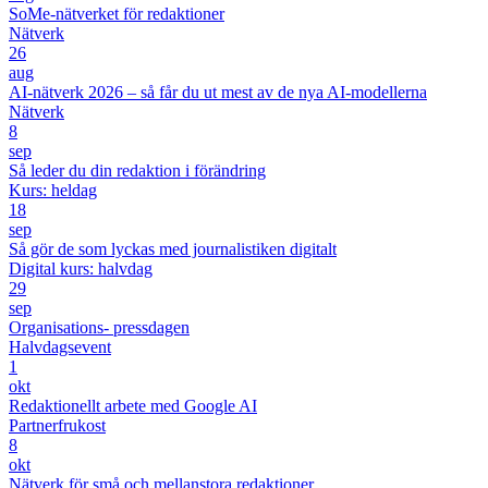
SoMe-nätverket för redaktioner
Nätverk
26
aug
AI-nätverk 2026 – så får du ut mest av de nya AI-modellerna
Nätverk
8
sep
Så leder du din redaktion i förändring
Kurs: heldag
18
sep
Så gör de som lyckas med journalistiken digitalt
Digital kurs: halvdag
29
sep
Organisations- pressdagen
Halvdagsevent
1
okt
Redaktionellt arbete med Google AI
Partnerfrukost
8
okt
Nätverk för små och mellanstora redaktioner