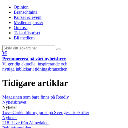
Opinion
Branschfakta
Kurser & event
Medlemstjänster
Om oss
Tidskriftspriset
Bli medlem
👋
Prenumerera på vårt nyhetsbrev
Vi ger dig aktuella, inspirerande och
nyttiga inblickar i tidningsbranschen
Tidigare artiklar
Magasinen som bara finns på Readly
Nyhetsbrevet
Nyheter
Tove Carlén blir ny jurist på Sveriges Tidskrifter
Nyheter
218. Live från Almedalen
Publicistpodden