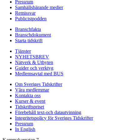
Pressrum
Samhällsbärande medier
Remissvar
Publicistpodden
Branschfakta
Branschdokument
Starta tidskrift
Tjänster
NYHETSBREV
Nätverk & Utbyten
Guider och verktyg
Medlemsavtal med BUS
Om Sveriges Tidskrifter
Våra medlemmar
Kontakta oss
Kurser & event
Tidskriftspriset
Förebehåll text-och datautvinning
Integritetspolicy för Sveriges Tidskrifter
Pressrum
In English
Kammakargatan 7