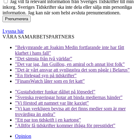
Jag vill få relevant information från Sveriges Tidskrifter till min
inkorg. Sveriges Tidskrifter ska inte dela eller sälja min personliga
information. Jag kan när som helst avsluta prenumerationen.
Lyssna här
VÅRA SAMARBETSPARTNERS
”Bekymrande att Joakim Medin fortfarande inte har fått
klarhet i hans fall”
”Det sämsta från två världar”
”Det var jag, Jan Guillou, en amiral och annat löst folk”
”Det är vårt ansvar att synliggöra det som pågår i Belarus”
”En förlegad syn på tidskrifter”
”FinansWatch låter som en fet katt”
”Gustafsdotter funkar dåligt på löpsedel”
”Svenska regeringar hotar att binda mediernas händer”
”Vi förstod att namnet var lite kaxigt”
”Vi kan verkligen bevisa att det finns medier som är mer
trovärdiga än andra”
“Ett par ton tidskrift i en kartong”
”Alltför få tidskrifter kommer ifråga för presstödet”
Opinion