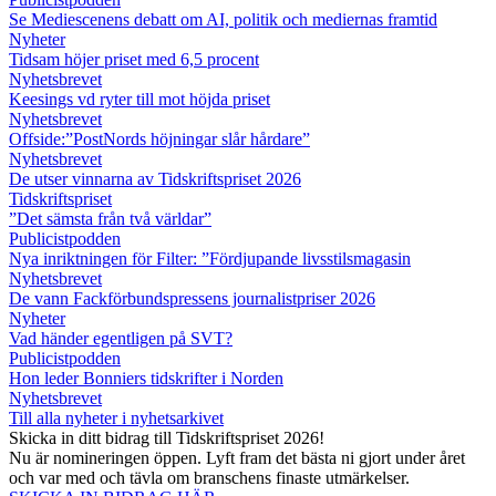
Se Mediescenens debatt om AI, politik och mediernas framtid
Nyheter
Tidsam höjer priset med 6,5 procent
Nyhetsbrevet
Keesings vd ryter till mot höjda priset
Nyhetsbrevet
Offside:”PostNords höjningar slår hårdare”
Nyhetsbrevet
De utser vinnarna av Tidskriftspriset 2026
Tidskriftspriset
”Det sämsta från två världar”
Publicistpodden
Nya inriktningen för Filter: ”Fördjupande livsstilsmagasin
Nyhetsbrevet
De vann Fackförbundspressens journalistpriser 2026
Nyheter
Vad händer egentligen på SVT?
Publicistpodden
Hon leder Bonniers tidskrifter i Norden
Nyhetsbrevet
Till alla nyheter i nyhetsarkivet
Skicka in ditt bidrag till Tidskriftspriset 2026!
Nu är nomineringen öppen. Lyft fram det bästa ni gjort under året
och var med och tävla om branschens finaste utmärkelser.