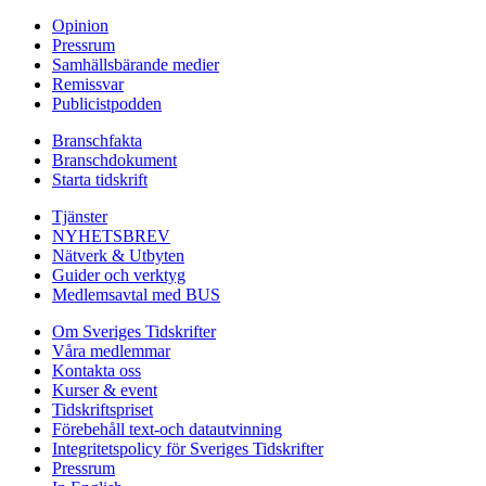
Opinion
Pressrum
Samhällsbärande medier
Remissvar
Publicistpodden
Branschfakta
Branschdokument
Starta tidskrift
Tjänster
NYHETSBREV
Nätverk & Utbyten
Guider och verktyg
Medlemsavtal med BUS
Om Sveriges Tidskrifter
Våra medlemmar
Kontakta oss
Kurser & event
Tidskriftspriset
Förebehåll text-och datautvinning
Integritetspolicy för Sveriges Tidskrifter
Pressrum