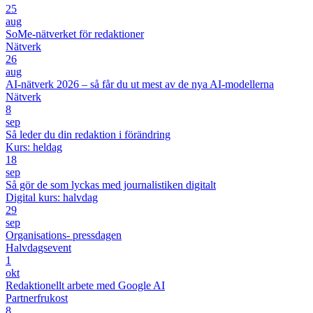
25
aug
SoMe-nätverket för redaktioner
Nätverk
26
aug
AI-nätverk 2026 – så får du ut mest av de nya AI-modellerna
Nätverk
8
sep
Så leder du din redaktion i förändring
Kurs: heldag
18
sep
Så gör de som lyckas med journalistiken digitalt
Digital kurs: halvdag
29
sep
Organisations- pressdagen
Halvdagsevent
1
okt
Redaktionellt arbete med Google AI
Partnerfrukost
8