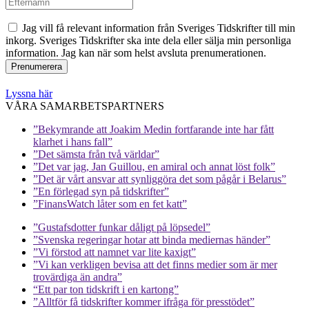
Jag vill få relevant information från Sveriges Tidskrifter till min
inkorg. Sveriges Tidskrifter ska inte dela eller sälja min personliga
information. Jag kan när som helst avsluta prenumerationen.
Lyssna här
VÅRA SAMARBETSPARTNERS
”Bekymrande att Joakim Medin fortfarande inte har fått
klarhet i hans fall”
”Det sämsta från två världar”
”Det var jag, Jan Guillou, en amiral och annat löst folk”
”Det är vårt ansvar att synliggöra det som pågår i Belarus”
”En förlegad syn på tidskrifter”
”FinansWatch låter som en fet katt”
”Gustafsdotter funkar dåligt på löpsedel”
”Svenska regeringar hotar att binda mediernas händer”
”Vi förstod att namnet var lite kaxigt”
”Vi kan verkligen bevisa att det finns medier som är mer
trovärdiga än andra”
“Ett par ton tidskrift i en kartong”
”Alltför få tidskrifter kommer ifråga för presstödet”