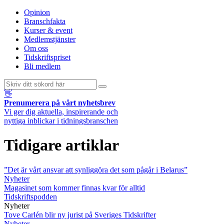
Opinion
Branschfakta
Kurser & event
Medlemstjänster
Om oss
Tidskriftspriset
Bli medlem
👋
Prenumerera på vårt nyhetsbrev
Vi ger dig aktuella, inspirerande och
nyttiga inblickar i tidningsbranschen
Tidigare artiklar
”Det är vårt ansvar att synliggöra det som pågår i Belarus”
Nyheter
Magasinet som kommer finnas kvar för alltid
Tidskriftspodden
Nyheter
Tove Carlén blir ny jurist på Sveriges Tidskrifter
Nyheter