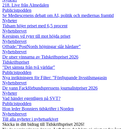
218. Live från Almedalen
Publicistpodden
Se Mediescenens debatt om AI, politik och mediernas framtid
Nyheter
Tidsam höjer priset med 6,5 procent
Nyhetsbrevet
Keesings vd ryter till mot höjda priset
Nyhetsbrevet
Offside:”PostNords höjningar slår hårdare”
Nyhetsbrevet
De utser vinnarna av Tidskriftspriset 2026
Tidskriftspriset
”Det sämsta från två världar”
Publicistpodden
Nya inriktningen för Filter: ”Fördjupande livsstilsmagasin
Nyhetsbrevet
De vann Fackförbundspressens journalistpriser 2026
Nyheter
Vad händer egentligen på SVT?
Publicistpodden
Hon leder Bonniers tidskrifter i Norden
Nyhetsbrevet
Till alla nyheter i nyhetsarkivet
Skicka in ditt bidrag till Tidskriftspriset 2026!